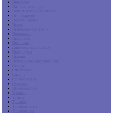
Паразиты
Патологии сердца
Печень и желчный пузырь
Пищеварение
Пороки сердца
Почки
Правильное питание
Препараты
Прививки
Причины
Диагностика суставов
Процедуры
Прыщи
Психические расстройства
Сердце
Симптомы
Сосуды
Стоматология
Суставы
Профилактика
Терапия
Травмы
Тромбоз
Тромбофлебит
Тромбоциты