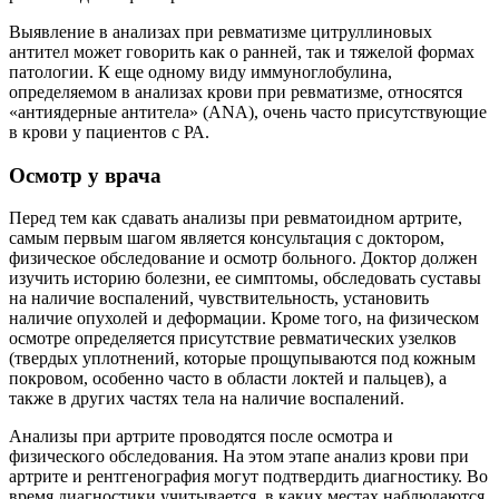
Выявление в анализах при ревматизме цитруллиновых
антител может говорить как о ранней, так и тяжелой формах
патологии. К еще одному виду иммуноглобулина,
определяемом в анализах крови при ревматизме, относятся
«антиядерные антитела» (ANA), очень часто присутствующие
в крови у пациентов с РА.
Осмотр у врача
Перед тем как сдавать анализы при ревматоидном артрите,
самым первым шагом является консультация с доктором,
физическое обследование и осмотр больного. Доктор должен
изучить историю болезни, ее симптомы, обследовать суставы
на наличие воспалений, чувствительность, установить
наличие опухолей и деформации. Кроме того, на физическом
осмотре определяется присутствие ревматических узелков
(твердых уплотнений, которые прощупываются под кожным
покровом, особенно часто в области локтей и пальцев), а
также в других частях тела на наличие воспалений.
Анализы при артрите проводятся после осмотра и
физического обследования. На этом этапе анализ крови при
артрите и рентгенография могут подтвердить диагностику. Во
время диагностики учитывается, в каких местах наблюдаются