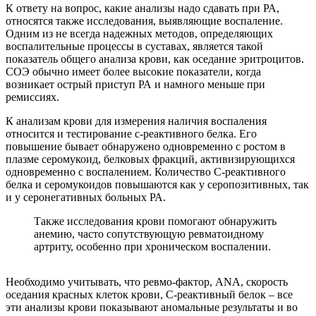
К ответу на вопрос, какие анализы надо сдавать при РА,
относятся также исследования, выявляющие воспаление.
Одним из не всегда надежных методов, определяющих
воспалительные процессы в суставах, является такой
показатель общего анализа крови, как оседание эритроцитов.
СОЭ обычно имеет более высокие показатели, когда
возникает острый приступ РА и намного меньше при
ремиссиях.
К анализам крови для измерения наличия воспаления
относится и тестирование с-реактивного белка. Его
повышение бывает обнаружено одновременно с ростом в
плазме серомукоид, белковых фракций, активизирующихся
одновременно с воспалением. Количество С-реактивного
белка и серомукоидов повышаются как у серопозитивных, так
и у серонегативных больных РА.
Также исследования крови помогают обнаружить
анемию, часто сопутствующую ревматоидному
артриту, особенно при хроническом воспалении.
Необходимо учитывать, что ревмо-фактор, ANA, скорость
оседания красных клеток крови, С-реактивный белок – все
эти анализы крови показывают аномальные результаты и во