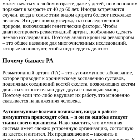
может начаться в любом возрасте, даже у детей, но в основном
поражает в возрасте от 40 до 60 лет. Иногда встречаются
случаи, когда в семье этим видом артрита болеют несколько
человек. Это дает повод утверждать о наследственной
природе, включающей генетические факторы. Чтобы
диагностировать ревматоидный артрит, необходимо сделать
немало исследований. Поэтому анализ крови на ревмопробы
– это общее название для многочисленных исследований,
которые используют, чтобы подтвердить диагноз.
Почему бывает РА
Ревматоидный артрит (РА) – это аутоиммунное заболевание,
которое приводит к хроническому воспалению суставов,
подвижных соединений костей скелета, позволяющих костям
двигаться относительно друг друга с помощью мышц.
Поэтому если что-либо нарушает их работу, это мгновенно
сказывается на движениях человека.
Аутоиммунные болезни возникают, когда в работе
иммунитета происходят сбои, – и он по ошибке атакует
ткани своего организма.
Надо заметить, что иммунная
система имеет сложно устроенную организацию, состоящую
из клеток и антител. Их предназначение – находить и
уничтожать чужеродные вещества, проникшие в организм. У