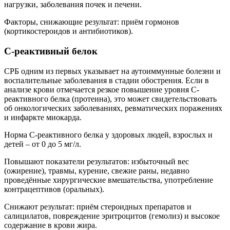
нагрузки, заболевания почек и печени.
Факторы, снижающие результат: приём гормонов
(кортикостероидов и антибиотиков).
С-реактивный белок
СРБ одним из первых указывает на аутоиммунные болезни и
воспалительные заболевания в стадии обострения. Если в
анализе крови отмечается резкое повышение уровня С-
реактивного белка (протеина), это может свидетельствовать
об онкологических заболеваниях, ревматических поражениях
и инфаркте миокарда.
Норма С-реактивного белка у здоровых людей, взрослых и
детей – от 0 до 5 мг/л.
Повышают показатели результатов: избыточный вес
(ожирение), травмы, курение, свежие раны, недавно
проведённые хирургические вмешательства, употребление
контрацептивов (оральных).
Снижают результат: приём стероидных препаратов и
салицилатов, повреждение эритроцитов (гемолиз) и высокое
содержание в крови жира.