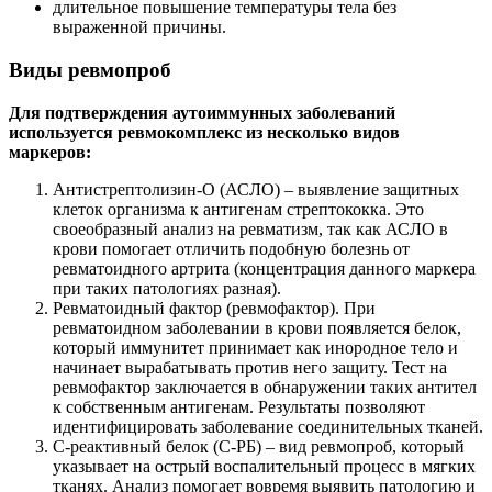
длительное повышение температуры тела без
выраженной причины.
Виды ревмопроб
Для подтверждения аутоиммунных заболеваний
используется ревмокомплекс из несколько видов
маркеров:
Антистрептолизин-О (АСЛО) – выявление защитных
клеток организма к антигенам стрептококка. Это
своеобразный анализ на ревматизм, так как АСЛО в
крови помогает отличить подобную болезнь от
ревматоидного артрита (концентрация данного маркера
при таких патологиях разная).
Ревматоидный фактор (ревмофактор). При
ревматоидном заболевании в крови появляется белок,
который иммунитет принимает как инородное тело и
начинает вырабатывать против него защиту. Тест на
ревмофактор заключается в обнаружении таких антител
к собственным антигенам. Результаты позволяют
идентифицировать заболевание соединительных тканей.
С-реактивный белок (С-РБ) – вид ревмопроб, который
указывает на острый воспалительный процесс в мягких
тканях. Анализ помогает вовремя выявить патологию и