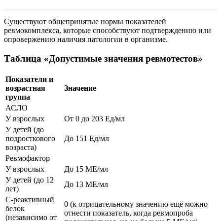
Существуют общепринятые нормы показателей
ревмокомплекса, которые способствуют подтверждению или
опровержению наличия патологии в организме.
Таблица «Допустимые значения ревмотестов»
Показатели и
возрастная
Значение
группа
АСЛО
У взрослых
От 0 до 203 Ед/мл
У детей (до
подросткового
До 151 Ед/мл
возраста)
Ревмофактор
У взрослых
До 15 МЕ/мл
У детей (до 12
До 13 МЕ/мл
лет)
С-реактивный
0 (к отрицательному значению ещё можно
белок
отнести показатель, когда ревмопроба
(независимо от