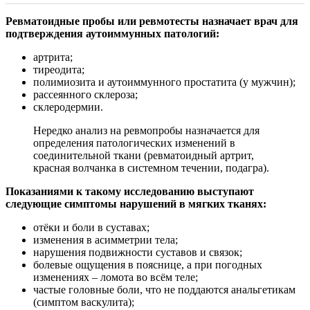
Ревматоидные пробы или ревмотесты назначает врач для
подтверждения аутоиммунных патологий:
артрита;
тиреодита;
полимиозита и аутоиммунного простатита (у мужчин);
рассеянного склероза;
склеродермии.
Нередко анализ на ревмопробы назначается для
определения патологических изменений в
соединительной ткани (ревматоидный артрит,
красная волчанка в системном течении, подагра).
Показаниями к такому исследованию выступают
следующие симптомы нарушений в мягких тканях:
отёки и боли в суставах;
изменения в асимметрии тела;
нарушения подвижности суставов и связок;
болевые ощущения в пояснице, а при погодных
изменениях – ломота во всём теле;
частые головные боли, что не поддаются анальгетикам
(симптом васкулита);