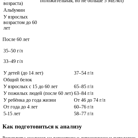
положительная, но не больше 5 МЕ/мл)
возраста)
Альбумин
У взрослых
возрастом до 60
лет
После 60 лет
35–50 г/л
33–49 г/л
У детей (до 14 лет)
37–54 г/л
Общий белок
У взрослых с 15 до 60 лет
65–85 г/л
У пожилых людей (после 60 лет)
63–84 г/л
У ребёнка до года жизни
От 46 до 74 г/л
От года до 4 лет
60–76 г/л
5-15 лет
58–77 г/л
Как подготовиться к анализу