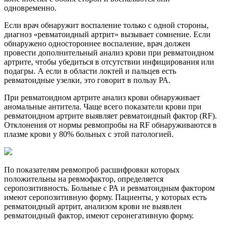
одновременно.
Если врач обнаружит воспаление только с одной стороны,
диагноз «ревматоидный артрит» вызывает сомнение. Если
обнаружено одностороннее воспаление, врач должен
провести дополнительный анализ крови при ревматоидном
артрите, чтобы убедиться в отсутствии инфицирования или
подагры. А если в области локтей и пальцев есть
ревматоидные узелки, это говорит в пользу РА.
При ревматоидном артрите анализ крови обнаруживает
аномальные антитела. Чаще всего показатели крови при
ревматоидном артрите выявляет ревматоидный фактор (RF).
Отклонения от нормы ревмопробы на RF обнаруживаются в
плазме крови у 80% больных с этой патологией.
По показателям ревмопроб расшифровки которых
положительны на ревмофактор, определяется
серопозитивность. Больные с РА и ревматоидным фактором
имеют серопозитивную форму. Пациенты, у которых есть
ревматоидный артрит, анализом крови не выявлен
ревматоидный фактор, имеют серонегативную форму.