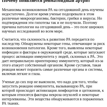
Почему появляется ревматоидный артрит
Механизмы возникновения РА на сегодняшний день изучены
недостаточно. Долгое время ученые подозревали в этом
различные микроорганизмы, бактерии, грибки и вирусы. Но
подтверждения эти гипотезы так и не получили. Поэтому
причина патологии на сегодняшний день – это поле широких
научных исследований во всем мире.
Считается, что склонность к развитию РА передается по
наследству. Обнаружены некоторые гены, отвечающие за риск
возникновения патологии. Кроме того, выявлены некоторые
инфекции и факторы в окружающей среде, которые запускают
процесс активации иммунитета у людей, склонных к РА. Это
дает неправильную ориентировку иммунитету, который из-за
этого атакует собственный организм. Кроме суставов, такая
реакция может поразить самые различные органы и системы,
включая легкие и глаза.
Ученые до сих пор не выяснили, что надо для того, чтобы
запустить реакцию иммунитета, вызывающую РА, при
которой происходит активизация лимфоцитов и цитокинов, к
которым относятся факторы некроза опухолей и некоторые
интерлевкины. Эти вещества обнаруживаются в пораженных
РА тканях.