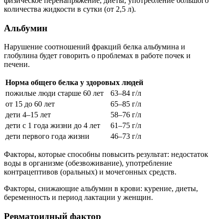
физическое перенапряжение, диеты, употребление большого
количества жидкости в сутки (от 2,5 л).
Альбумин
Нарушение соотношений фракций белка альбумина и
глобулина будет говорить о проблемах в работе почек и
печени.
Норма общего белка у здоровых людей
пожилые люди старше 60 лет
63–84 г/л
от 15 до 60 лет
65–85 г/л
дети 4–15 лет
58–76 г/л
дети с 1 года жизни до 4 лет
61–75 г/л
дети первого года жизни
46–73 г/л
Факторы, которые способны повысить результат: недостаток
воды в организме (обезвоживание), употребление
контрацептивов (оральных) и мочегонных средств.
Факторы, снижающие альбумин в крови: курение, диеты,
беременность и период лактации у женщин.
Ревматоидный фактор