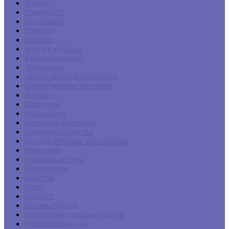
Зрение
Иммунитет
Ингаляции
Инфаркт
Ишемия
Кости и суставы
Кровообращение
Лейкоциты
Лекарственные препараты
Лекарственные растения
Лечение
Микстуры
Наркология
Народная медицина
Народные средства
Наследственные заболевания
Невралгия
Нервная система
Нефрология
Новости
Ноги
Окулист
Органы чувств
Ортопедия и травматология
Отравления и яды