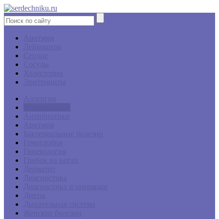
Аритмия
Лейкоциты
Сердце
Сосуды
Холестерин
Эритроциты
Аллергия
Анализ крови
Антибиотики
Аритмия
Бактериальные болезни
Гемоглобин
Гинекология
Грибок на ногах
Дерматит
Диагностика
Диагностика и операции
Диеты
Дыхательная система
Женские болезни