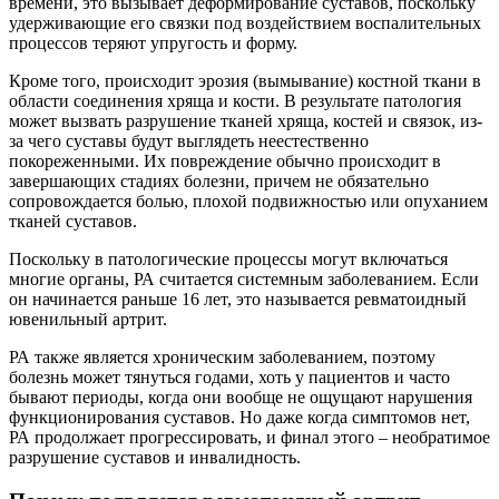
времени, это вызывает деформирование суставов, поскольку
удерживающие его связки под воздействием воспалительных
процессов теряют упругость и форму.
Кроме того, происходит эрозия (вымывание) костной ткани в
области соединения хряща и кости. В результате патология
может вызвать разрушение тканей хряща, костей и связок, из-
за чего суставы будут выглядеть неестественно
покореженными. Их повреждение обычно происходит в
завершающих стадиях болезни, причем не обязательно
сопровождается болью, плохой подвижностью или опуханием
тканей суставов.
Поскольку в патологические процессы могут включаться
многие органы, РА считается системным заболеванием. Если
он начинается раньше 16 лет, это называется ревматоидный
ювенильный артрит.
РА также является хроническим заболеванием, поэтому
болезнь может тянуться годами, хоть у пациентов и часто
бывают периоды, когда они вообще не ощущают нарушения
функционирования суставов. Но даже когда симптомов нет,
РА продолжает прогрессировать, и финал этого – необратимое
разрушение суставов и инвалидность.