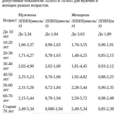
допустимые показатели ЛПНП и ЛПВП для мужчин и
женщин разных возрастов.
Мужчины
Женщины
Возраст
ЛПНП(ммоль/
ЛПВП(ммоль/
ЛПНП(ммоль/
ЛПВП(м
л)
л)
л)
л)
До 10
До 3,34
До 1,94
До 3,63
До 1,89
лет
10-20
1,66-3,37
0,96-1,63
1,76-3,55
0,96-1,91
лет
20-30
1,71-4,27
0,78-1,63
1,48-4,25
0,85-2,15
лет
30-40
2,02-4,90
2,02-1,60
1,81-4,45
0,93-2,12
лет
40-50
2,25-5,23
0,70-1,66
1,92-4,82
0,88-2,25
лет
50-60
2,31-5,26
0,72-1,84
2,28-5,44
0,96-2,35
лет
60-70
2,15-5,44
0,78-1,94
2,59-5,72
0,98-2,48
лет
Старше
2,49-5,34
0,080-1,94
2,49-5,34
0,85-2,38
70 лет