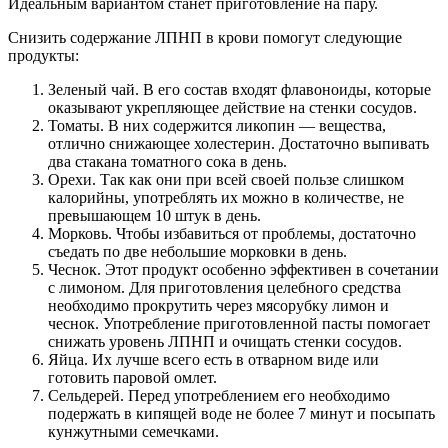
Идеальным вариантом станет приготовление на пару.
Снизить содержание ЛПНП в крови помогут следующие
продукты:
Зеленый чай. В его состав входят флавоноиды, которые
оказывают укрепляющее действие на стенки сосудов.
Томаты. В них содержится ликопин — вещества,
отлично снижающее холестерин. Достаточно выпивать
два стакана томатного сока в день.
Орехи. Так как они при всей своей пользе слишком
калорийны, употреблять их можно в количестве, не
превышающем 10 штук в день.
Морковь. Чтобы избавиться от проблемы, достаточно
съедать по две небольшие морковки в день.
Чеснок. Этот продукт особенно эффективен в сочетании
с лимоном. Для приготовления целебного средства
необходимо прокрутить через мясорубку лимон и
чеснок. Употребление приготовленной пасты помогает
снижать уровень ЛПНП и очищать стенки сосудов.
Яйца. Их лучше всего есть в отварном виде или
готовить паровой омлет.
Сельдерей. Перед употреблением его необходимо
подержать в кипящей воде не более 7 минут и посыпать
кунжутными семечками.