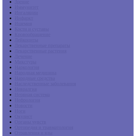
Зрение
Иммунитет
Ингаляции
Инфаркт
Ишемия
Кости и суставы
Кровообращение
Лейкоциты
Лекарственные препараты
Лекарственные растения
Лечение
Микстуры
Наркология
Народная медицина
Народные средства
Наследственные заболевания
Невралгия
Нервная система
Нефрология
Новости
Ноги
Окулист
Органы чувств
Ортопедия и травматология
Отравления и яды