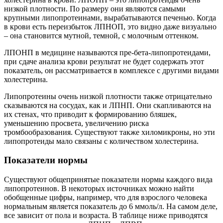
низкой плотности. По размеру они являются самыми
крупными липопротеинами, вырабатываются печенью. Когда
в крови есть переизбыток ЛПНОП, это видно даже визуально
– она становится мутной, темной, с молочным оттенком.
ЛПОНП в медицине называются пре-бета-липопротеидами,
при сдаче анализа крови результат не будет содержать этот
показатель, он рассматривается в комплексе с другими видами
холестерина.
Липопротеины очень низкой плотности также отрицательно
сказываются на сосудах, как и ЛПНП. Они скапливаются на
их стенах, что приводит к формированию бляшек,
уменьшению просвета, увеличению риска
тромбообразования. Существуют также хиломикроны, но эти
липопротеиды мало связаны с количеством холестерина.
Показатели нормы
Существуют общепринятые показатели нормы каждого вида
липопротеинов. В некоторых источниках можно найти
обобщенные цифры, например, что для взрослого человека
нормальным является показатель до 6 ммоль/л. На самом деле,
все зависит от пола и возраста. В таблице ниже приводятся