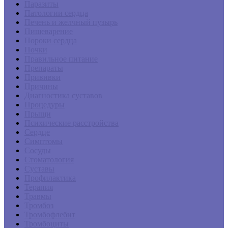
Паразиты
Патологии сердца
Печень и желчный пузырь
Пищеварение
Пороки сердца
Почки
Правильное питание
Препараты
Прививки
Причины
Диагностика суставов
Процедуры
Прыщи
Психические расстройства
Сердце
Симптомы
Сосуды
Стоматология
Суставы
Профилактика
Терапия
Травмы
Тромбоз
Тромбофлебит
Тромбоциты