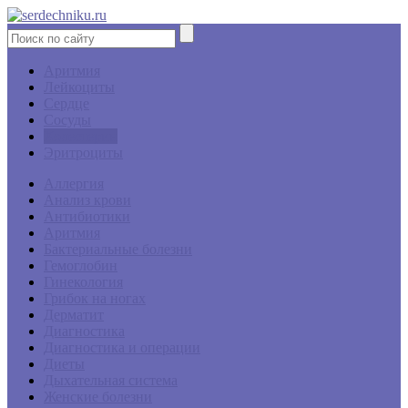
Аритмия
Лейкоциты
Сердце
Сосуды
Холестерин
Эритроциты
Аллергия
Анализ крови
Антибиотики
Аритмия
Бактериальные болезни
Гемоглобин
Гинекология
Грибок на ногах
Дерматит
Диагностика
Диагностика и операции
Диеты
Дыхательная система
Женские болезни