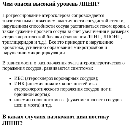
Чем опасен высокий уровень ЛПНП?
Прогрессирование атеросклероза сопровождается
значительным снижением эластичности сосудистой стенки,
нарушением способности сосуда растягиваться током крови, а
также сужение просвета сосуда за счет увеличения в размерах
атеросклеротической бляшки (скопления ЛПНП, ЛПОНП,
триглицеридов и т.д.). Все это приводит к нарушению
кровотока, усилению образования микротромбов и
нарушению микроциркуляции.
В зависимости о расположения очага атеросклеротического
поражения сосудов, развиваются симптомы:
ИБС (атеросклероз коронарных сосудов);
ИНК (ишемия нижних конечностей из-за
атеросклеротического поражения сосудов ног и
брюшной аорты);
ишемии головного мозга (сужение просвета сосудов
шеи и мозга) и т.д.
В каких случаях назначают диагностику
ЛПНП?