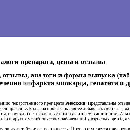
налоги препарата, цены и отзывы
отзывы, аналоги и формы выпуска (табле
ечения инфаркта миокарда, гепатита и д
нению лекарственного препарата
Рибоксин
. Представлены отзывы
ей практике. Большая просьба активнее добавлять свои отзывы о
кты, возможно не заявленные производителем в аннотации. Ан
тита и других метаболических заболеваний у взрослых, детей, а
ирующих метаболические процессы. Препарат является предшест