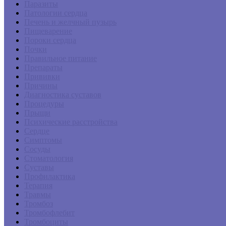
Паразиты
Патологии сердца
Печень и желчный пузырь
Пищеварение
Пороки сердца
Почки
Правильное питание
Препараты
Прививки
Причины
Диагностика суставов
Процедуры
Прыщи
Психические расстройства
Сердце
Симптомы
Сосуды
Стоматология
Суставы
Профилактика
Терапия
Травмы
Тромбоз
Тромбофлебит
Тромбоциты