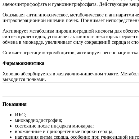
аденозинтрифосфата и гуанозинтрифосфата. Действующее веще
Оказывает антигипоксическое, метаболическое и антиаритмиче
интраоперационной ишемии почек. Принимает непосредственное
Активирует метаболизм пировиноградной кислоты для обеспеч
синтез нуклеотидов, усиливает активность некоторых фермент
обмена в миокарде, увеличивает силу сокращений сердца и спос
Снижает агрегацию тромбоцитов, активирует регенерацию тка
Фармакокинетика
Хорошо абсорбируется в желудочно-кишечном тракте. Метабол
выводится почками.
Показания
ИБС;
миокардиодистрофия;
состояние после инфаркта миокарда;
врожденные и приобретенные пороки сердца;
нарушения ритма сердца, особенно при гликозидной инт