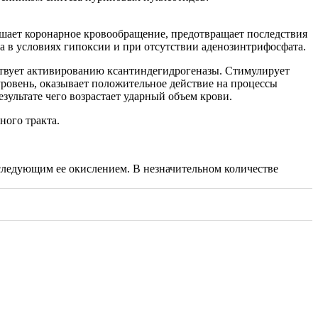
чшает коронарное кровообращение, предотвращает последствия
 в условиях гипоксии и при отсутствии аденозинтрифосфата.
ствует активированию ксантиндегидрогеназы. Стимулирует
уровень, оказывает положительное действие на процессы
зультате чего возрастает ударный объем крови.
ного тракта.
следующим ее окислением. В незначительном количестве