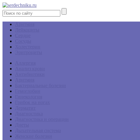
Аритмия
Лейкоциты
Сердце
Сосуды
Холестерин
Эритроциты
Аллергия
Анализ крови
Антибиотики
Аритмия
Бактериальные болезни
Гемоглобин
Гинекология
Грибок на ногах
Дерматит
Диагностика
Диагностика и операции
Диеты
Дыхательная система
Женские болезни