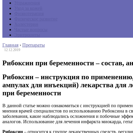
Упражнения
Уход за кожей
Физиотерапия
Физическое развитие
Холестерин
Частые вопросы
Эритроциты
Главная
›
Препараты
12.12.2019
Рибоксин при беременности – состав, а
Рибоксин – инструкция по применению, 
ампулах для инъекций) лекарства для л
при беременности
В данной статье можно ознакомиться с инструкцией по приме
мнения врачей специалистов по использованию Рибоксина в сво
заболевания, какие наблюдались осложнения и побочные эффе
аналогов. Использование для лечения инфаркта миокарда, гепа
Рибоксин
– относится к группе лекарственных средств, регул