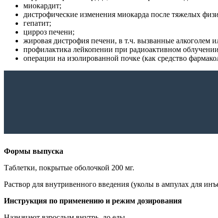
миокардит;
дистрофические изменения миокарда после тяжелых физ
гепатит;
цирроз печени;
жировая дистрофия печени, в т.ч. вызванные алкоголем 
профилактика лейкопении при радиоактивном облучении
операции на изолированной почке (как средство фармак
Формы выпуска
Таблетки, покрытые оболочкой 200 мг.
Раствор для внутривенного введения (уколы в ампулах для инъ
Инструкция по применению и режим дозирования
Назначают взрослым внутрь, до еды.