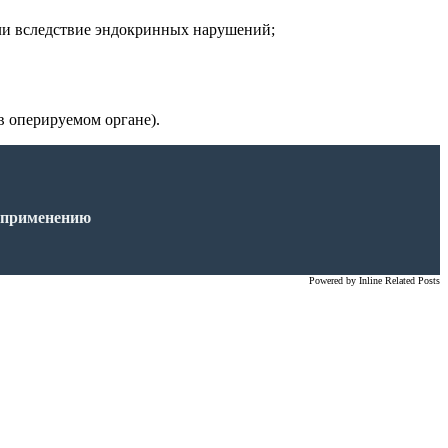
ли вследствие эндокринных нарушений;
в оперируемом органе).
к применению
Powered by
Inline Related Posts