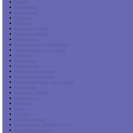
Зрение
Иммунитет
Ингаляции
Инфаркт
Ишемия
Кости и суставы
Кровообращение
Лейкоциты
Лекарственные препараты
Лекарственные растения
Лечение
Микстуры
Наркология
Народная медицина
Народные средства
Наследственные заболевания
Невралгия
Нервная система
Нефрология
Новости
Ноги
Окулист
Органы чувств
Ортопедия и травматология
Отравления и яды