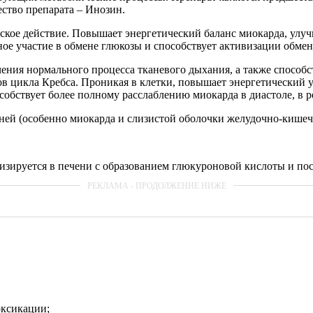
ство препарата – Инозин.
ское действие. Повышает энергетический баланс миокарда, улу
 участие в обмене глюкозы и способствует активизации обмена
ения нормального процесса тканевого дыхания, а также способ
ов цикла Кребса. Проникая в клетки, повышает энергетический 
обствует более полному расслаблению миокарда в диастоле, в ре
ней (особенно миокарда и слизистой оболочки желудочно-кишеч
изируется в печени с образованием глюкуроновой кислоты и по
оксикации;