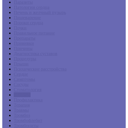
Паразиты
Патологии сердца
Печень и желчный пузырь
Пищеварение
Пороки сердца
Почки
Правильное питание
Препараты
Прививки
Причины
Диагностика суставов
Процедуры
Прыщи
Психические расстройства
Сердце
Симптомы
Сосуды
Стоматология
Суставы
Профилактика
Терапия
Травмы
Тромбоз
Тромбофлебит
Тромбоциты