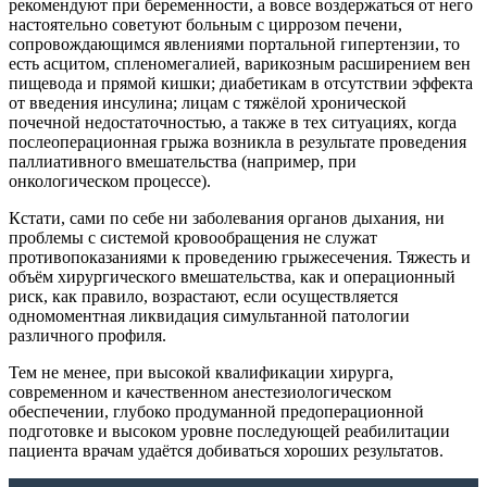
рекомендуют при беременности, а вовсе воздержаться от него
настоятельно советуют больным с циррозом печени,
сопровождающимся явлениями портальной гипертензии, то
есть асцитом, спленомегалией, варикозным расширением вен
пищевода и прямой кишки; диабетикам в отсутствии эффекта
от введения инсулина; лицам с тяжёлой хронической
почечной недостаточностью, а также в тех ситуациях, когда
послеоперационная грыжа возникла в результате проведения
паллиативного вмешательства (например, при
онкологическом процессе).
Кстати, сами по себе ни заболевания органов дыхания, ни
проблемы с системой кровообращения не служат
противопоказаниями к проведению грыжесечения. Тяжесть и
объём хирургического вмешательства, как и операционный
риск, как правило, возрастают, если осуществляется
одномоментная ликвидация симультанной патологии
различного профиля.
Тем не менее, при высокой квалификации хирурга,
современном и качественном анестезиологическом
обеспечении, глубоко продуманной предоперационной
подготовке и высоком уровне последующей реабилитации
пациента врачам удаётся добиваться хороших результатов.