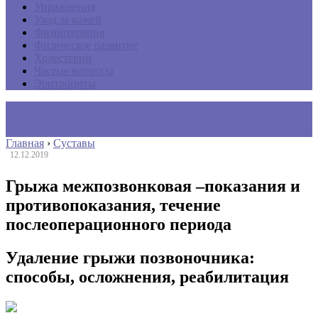
Упражнения
Уход за кожей
Физиотерапия
Физическое развитие
Холестерин
Частые вопросы
Эритроциты
Главная
›
Суставы
12.12.2019
Грыжа межпозвонковая –показания и
противопоказания, течение
послеоперационного периода
Удаление грыжи позвоночника:
способы, осложнения, реабилитация