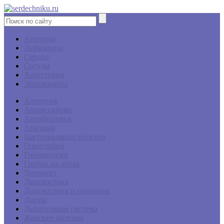
Аритмия
Лейкоциты
Сердце
Сосуды
Холестерин
Эритроциты
Аллергия
Анализ крови
Антибиотики
Аритмия
Бактериальные болезни
Гемоглобин
Гинекология
Грибок на ногах
Дерматит
Диагностика
Диагностика и операции
Диеты
Дыхательная система
Женские болезни