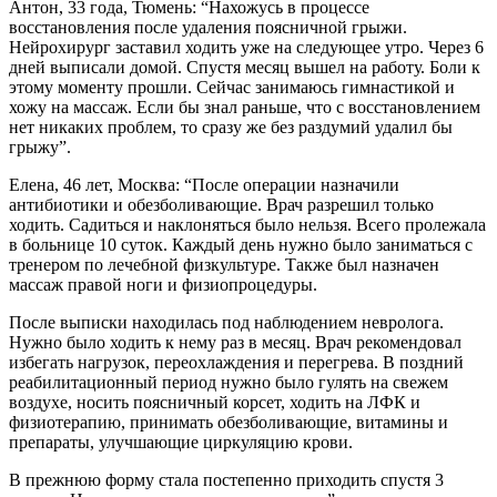
Антон, 33 года, Тюмень: “Нахожусь в процессе
восстановления после удаления поясничной грыжи.
Нейрохирург заставил ходить уже на следующее утро. Через 6
дней выписали домой. Спустя месяц вышел на работу. Боли к
этому моменту прошли. Сейчас занимаюсь гимнастикой и
хожу на массаж. Если бы знал раньше, что с восстановлением
нет никаких проблем, то сразу же без раздумий удалил бы
грыжу”.
Елена, 46 лет, Москва: “После операции назначили
антибиотики и обезболивающие. Врач разрешил только
ходить. Садиться и наклоняться было нельзя. Всего пролежала
в больнице 10 суток. Каждый день нужно было заниматься с
тренером по лечебной физкультуре. Также был назначен
массаж правой ноги и физиопроцедуры.
После выписки находилась под наблюдением невролога.
Нужно было ходить к нему раз в месяц. Врач рекомендовал
избегать нагрузок, переохлаждения и перегрева. В поздний
реабилитационный период нужно было гулять на свежем
воздухе, носить поясничный корсет, ходить на ЛФК и
физиотерапию, принимать обезболивающие, витамины и
препараты, улучшающие циркуляцию крови.
В прежнюю форму стала постепенно приходить спустя 3