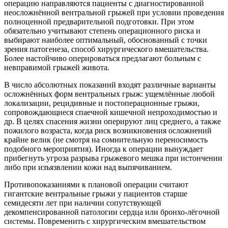
операцию направляются пациенты с диагностированной
неосложнённой вентральной грыжей при условии проведения
полноценной предварительной подготовки. При этом
обязательно учитывают степень операционного риска и
выбирают наиболее оптимальный, обоснованный с точки
зрения патогенеза, способ хирургического вмешательства.
Более настойчиво оперироваться предлагают больным с
невправимой грыжей живота.
В число абсолютных показаний входят различные варианты
осложнённых форм вентральных грыж: ущемлённые любой
локализации, рецидивные и постоперационные грыжи,
сопровождающиеся спаечной кишечной непроходимостью и
др. В целях спасения жизни оперируют лиц среднего, а также
пожилого возраста, когда риск возникновения осложнений
крайне велик (не смотря на сомнительную переносимость
подобного мероприятия). Иногда к операции вынуждает
прибегнуть угроза разрыва грыжевого мешка при истончении
либо при изъязвлении кожи над выпячиванием.
Противопоказаниями к плановой операции считают
гигантские вентральные грыжи у пациентов старше
семидесяти лет при наличии сопутствующей
декомпенсированной патологии сердца или бронхо-лёгочной
системы. Повременить с хирургическим вмешательством