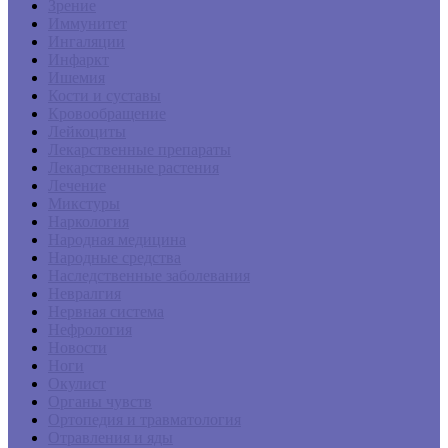
Зрение
Иммунитет
Ингаляции
Инфаркт
Ишемия
Кости и суставы
Кровообращение
Лейкоциты
Лекарственные препараты
Лекарственные растения
Лечение
Микстуры
Наркология
Народная медицина
Народные средства
Наследственные заболевания
Невралгия
Нервная система
Нефрология
Новости
Ноги
Окулист
Органы чувств
Ортопедия и травматология
Отравления и яды