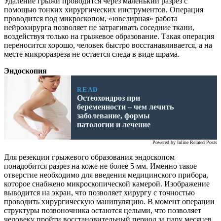
Удаление грыжи проводится через маленький разрез с
помощью тонких хирургических инструментов. Операция
проводится под микроскопом, «ювелирная» работа
нейрохирурга позволяет не затрагивать соседние ткани,
воздействуя только на грыжевое образование. Такая операция
переносится хорошо, человек быстро восстанавливается, а на
месте микроразреза не остается следа в виде шрама.
Эндоскопия
READ
Остеохондроз при
беременности – чем лечить
заболевание, формы
патологии и лечение
Powered by
Inline Related Posts
Для резекции грыжевого образования эндоскопом
понадобится разрез на коже не более 5 мм. Именно такое
отверстие необходимо для введения медицинского прибора,
которое снабжено микроскопической камерой. Изображение
выводится на экран, что позволяет хирургу с точностью
проводить хирургическую манипуляцию. В момент операции
структуры позвоночника остаются целыми, что позволяет
человеку пройти восстановительный период за пару месяцев.