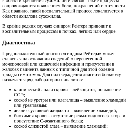
в области крепления сухожилий и связок. Такие процессы
сопровождаются появлением боли, покраснений и отечности.
Как правило, такой воспалительный процесс локализуется в
области ахиллова сухожилия.
В крайне редких случаях синдром Рейтера приводит к
воспалительным процессам в почках, легких или сердце.
Диагностика
Предположительный диагноз «синдром Рейтера» может
ставиться на основании сведений о перенесенной
мочеполовой или кишечной инфекции и присутствии в
жалобах пациента данных о типичной для этой болезни
триады симптомов. Для подтверждения диагноза больному
назначается ряд лабораторных анализов:
клинический анализ крови – лейкоцитоз, повышение
СОЭ;
соскоб из уретры или влагалища – выявление хламидий
или уреаплазмы;
анализ суставной жидкости – выявление хламидий;
биохимия крови – отсутствие ревматоидного фактора и
присутствие С-реактивного белка;
соскоб слизистой глаза – выявление хламидий;