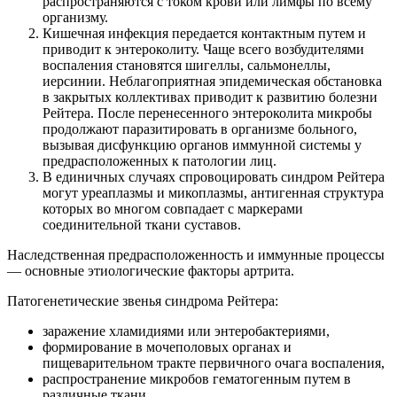
распространяются с током крови или лимфы по всему
организму.
Кишечная инфекция передается контактным путем и
приводит к энтероколиту. Чаще всего возбудителями
воспаления становятся шигеллы, сальмонеллы,
иерсинии. Неблагоприятная эпидемическая обстановка
в закрытых коллективах приводит к развитию болезни
Рейтера. После перенесенного энтероколита микробы
продолжают паразитировать в организме больного,
вызывая дисфункцию органов иммунной системы у
предрасположенных к патологии лиц.
В единичных случаях спровоцировать синдром Рейтера
могут уреаплазмы и микоплазмы, антигенная структура
которых во многом совпадает с маркерами
соединительной ткани суставов.
Наследственная предрасположенность и иммунные процессы
— основные этиологические факторы артрита.
Патогенетические звенья синдрома Рейтера:
заражение хламидиями или энтеробактериями,
формирование в мочеполовых органах и
пищеварительном тракте первичного очага воспаления,
распространение микробов гематогенным путем в
различные ткани,