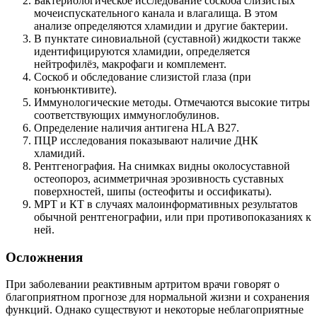
Бактериологическое исследование соскоба слизистых
мочеиспускательного канала и влагалища. В этом
анализе определяются хламидии и другие бактерии.
В пунктате синовиальной (суставной) жидкости также
идентифицируются хламидии, определяется
нейтрофилёз, макрофаги и комплемент.
Соскоб и обследование слизистой глаза (при
конъюнктивите).
Иммунологические методы. Отмечаются высокие титры
соответствующих иммуноглобулинов.
Определение наличия антигена HLA B27.
ПЦР исследования показывают наличие ДНК
хламидий.
Рентгенография. На снимках видны околосуставной
остеопороз, асимметричная эрозивность суставных
поверхностей, шипы (остеофиты и оссификаты).
МРТ и КТ в случаях малоинформативных результатов
обычной рентгенографии, или при противопоказаниях к
ней.
Осложнения
При заболевании реактивным артритом врачи говорят о
благоприятном прогнозе для нормальной жизни и сохранения
функций. Однако существуют и некоторые неблагоприятные