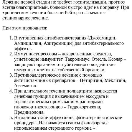
Лечение первой стадии не требует госпитализации, прогноз
всегда благоприятный, больной быстро идет на поправку. При
хроническом течении болезни Рейтера назначается
стационарное лечение.
При этом проводится:
Внутривенная антибиотикотерапия (Джозамицин,
Ампициллин, Азитромицин) для антибактериального
эффекта.
Иммунносупрессоры – лекарственные средства,
угнетающие иммунитет. Такролимус, Отесла, Ксолар –
защищают организм от губительного воздействия
иммунных клеток на собственный организм.
Противоаллергическое лечение с помощью
антигистаминных препаратов – Цетиризин, Меклизин,
Астемизол.
При длительном течении полиартрита назначается
лечебная пункция с выкачиванием экссудата и
терапевтическим промыванием растворами
глюкокортикостероидов – Гидрокортизона,
Преднизолона.
На данном этапе эффективны физиотерапевтические
процедуры. Назначаются сеансы фонофореза с
использованием стероидного гормона –