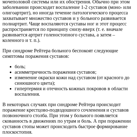
мочеполовой системы или их обострения. Обычно при этом
заболевании происходит воспаление 1-2 суставов (моно- или
олигоартрит), но иногда течение патологического процесса
захватывает множество суставов и у больного развивается
полиартрит. Чаще воспаляются суставы ног и этот процесс
распространяется по принципу снизу-вверх (т. е. вначале
развивается артрит голеностопного сустава, а затем –
коленного и т. п.).
При синдроме Рейтера больного беспокоят следующие
симптомы поражения суставов:
боль;
асимметричность поражения суставов;
изменение окраски кожи над суставом (от красного до
синюшного цвета);
гипертермия и отечность кожных покровов в области
воспаления.
В некоторых случаях при синдроме Рейтера происходит
поражение крестцово-подвздошного сочленения и суставов
позвоночного столба. При этом у больного появляется
скованность в движениях по утрам и боль. А при поражении
суставов стопы может происходить быстрое формирование
плоскостопия.