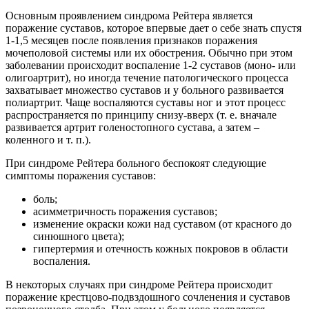
Основным проявлением синдрома Рейтера является
поражение суставов, которое впервые дает о себе знать спустя
1-1,5 месяцев после появления признаков поражения
мочеполовой системы или их обострения. Обычно при этом
заболевании происходит воспаление 1-2 суставов (моно- или
олигоартрит), но иногда течение патологического процесса
захватывает множество суставов и у больного развивается
полиартрит. Чаще воспаляются суставы ног и этот процесс
распространяется по принципу снизу-вверх (т. е. вначале
развивается артрит голеностопного сустава, а затем –
коленного и т. п.).
При синдроме Рейтера больного беспокоят следующие
симптомы поражения суставов:
боль;
асимметричность поражения суставов;
изменение окраски кожи над суставом (от красного до
синюшного цвета);
гипертермия и отечность кожных покровов в области
воспаления.
В некоторых случаях при синдроме Рейтера происходит
поражение крестцово-подвздошного сочленения и суставов