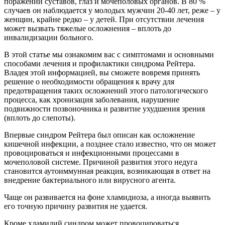
поражений суставов, глаз и мочеполовых органов. В 80 %
случаев он наблюдается у молодых мужчин 20-40 лет, реже – у
женщин, крайне редко – у детей. При отсутствии лечения
может вызвать тяжелые осложнения – вплоть до
инвалидизации больного.
В этой статье мы ознакомим вас с симптомами и основными
способами лечения и профилактики синдрома Рейтера.
Владея этой информацией, вы сможете вовремя принять
решение о необходимости обращения к врачу для
предотвращения таких осложнений этого патологического
процесса, как хронизация заболевания, нарушение
подвижности позвоночника и развитие ухудшения зрения
(вплоть до слепоты).
Впервые синдром Рейтера был описан как осложнение
кишечной инфекции, а позднее стало известно, что он может
провоцироваться и инфекционными процессами в
мочеполовой системе. Причиной развития этого недуга
становится аутоиммунная реакция, возникающая в ответ на
внедрение бактериального или вирусного агента.
Чаще он развивается на фоне хламидиоза, а иногда выявить
его точную причину развития не удается.
Кроме хламидий синдром может провоцироваться