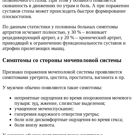
позвоночного столба. При этом у больного появляется
скованность в движениях по утрам и боль. А при поражении
суставов стопы может происходить быстрое формирование
плоскостопия.
По данным статистики у половины больных симптомы
артритов исчезают полностью, у 30 % – возникает
рецидивирующий артрит, а у 20 % – хронический артрит,
приводящий к ограничению функциональности суставов и
атрофии прилегающих мышц.
Симптомы со стороны мочеполовой системы
Признаки поражения мочеполовой системы проявляются
симптомами уретрита, цистита, простатита, вагинита и пр.
У мужчин обычно появляются такие симптомы:
неприятные ощущения во время опорожнения мочевого
пузыря: зуд, жжение, слизистые выделения;
учащенное мочеиспускание;
гиперемия наружного отверстия уретры;
боли или дискомфортные ощущения во время секса;
боли внизу живота.