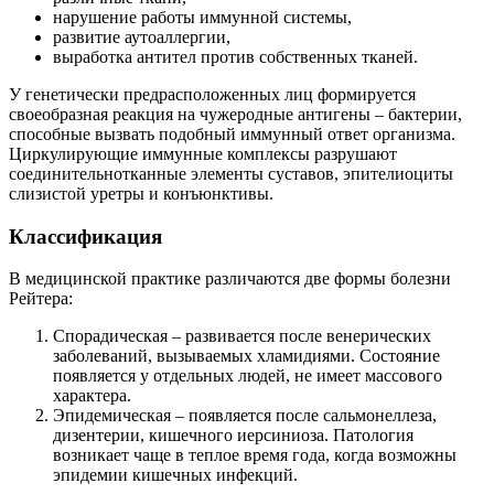
нарушение работы иммунной системы,
развитие аутоаллергии,
выработка антител против собственных тканей.
У генетически предрасположенных лиц формируется
своеобразная реакция на чужеродные антигены – бактерии,
способные вызвать подобный иммунный ответ организма.
Циркулирующие иммунные комплексы разрушают
соединительнотканные элементы суставов, эпителиоциты
слизистой уретры и конъюнктивы.
Классификация
В медицинской практике различаются две формы болезни
Рейтера:
Спорадическая – развивается после венерических
заболеваний, вызываемых хламидиями. Состояние
появляется у отдельных людей, не имеет массового
характера.
Эпидемическая – появляется после сальмонеллеза,
дизентерии, кишечного иерсиниоза. Патология
возникает чаще в теплое время года, когда возможны
эпидемии кишечных инфекций.