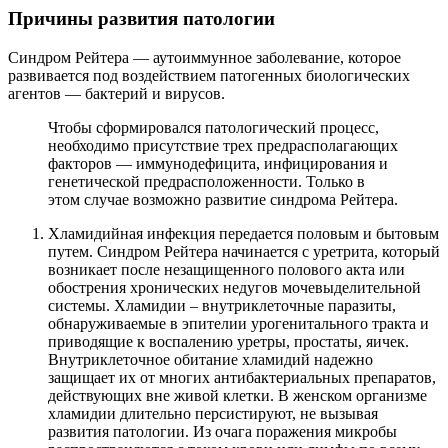
Причины развития патологии
Синдром Рейтера — аутоиммунное заболевание, которое
развивается под воздействием патогенных биологических
агентов — бактерий и вирусов.
Чтобы сформировался патологический процесс,
необходимо присутствие трех предрасполагающих
факторов — иммунодефицита, инфицирования и
генетической предрасположенности. Только в
этом случае возможно развитие синдрома Рейтера.
Хламидийная инфекция передается половым и бытовым
путем. Синдром Рейтера начинается с уретрита, который
возникает после незащищенного полового акта или
обострения хронических недугов мочевыделительной
системы. Хламидии – внутриклеточные паразиты,
обнаруживаемые в эпителии урогенитального тракта и
приводящие к воспалению уретры, простаты, яичек.
Внутриклеточное обитание хламидий надежно
защищает их от многих антибактериальных препаратов,
действующих вне живой клетки. В женском организме
хламидии длительно персистируют, не вызывая
развития патологии. Из очага поражения микробы