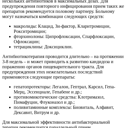
нескольких антибиотиков в максимальных дозах. Для
предупреждения повторного инфицирования прием таких же
препаратов рекомендуется половому партнеру. Больному
могут назначаться комбинации следующих средств:
макролиды: Клацид, Зи-фактор, Кларитромицин,
Рокситромицин;
фторхинолоны: Ципрофлоксацин, Спарфлоксацин,
Офлоксацин;
тетрациклины: Доксициклин.
Антибиотикотерапия проводится длительно – на протяжении
3-8 недель – и может приводить к развитию кандидоза и
поражению органов пищеварительного тракта. Для
предупреждения этих нежелательных последствий
применяются следующие препараты:
гепатопротекторы: Легалон, Гептрал, Карсил, Гепа-
Мерц, Эссенциале, Гепабене и др.;
противомикотические средства: Клотримазол,
Пимафуцин, Флуконазол и др.;
поливитаминные комплексы: Биовиталь, Алфавит,
Дексавит, Витрум и др.
Для максимальной эффективности антибактериальной
терапии рекомендуется параллельный прием