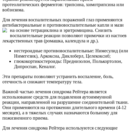
протеолитических ферментов: трипсина, химотрипсина или
вобэнзима.
Для лечения воспалительных поражений глаз применяются
антибактериальные и противовоспалительные капли и мази
на основе тетрациклина и эритромицина.
Снизить
воспалительные реакции позволяют примочки из настоев
лекарственных трав (ромашка, календула и др.).
нестероидные противовоспалительные: Нимесулид (или
Нимегезик), Аркоксиа, Диклоберл, Целекоксиб;
глюкокортикостероиды: Преднизолон, Полькортолон,
Дипроспан, Кеналог.
Эти препараты позволяют устранить воспаление, боль,
отечность и снижают температуру тела.
Важной частью лечения синдрома Рейтера является
использование средств для подавления аутоиммунной
реакции, направленной на разрушение соединительной ткани.
Они применяются на протяжении длительного времени (4-12
месяцев), а в тяжелых случаях назначаются больному для
пожизненного приема.
Для лечения синдрома Рейтера используются следующие