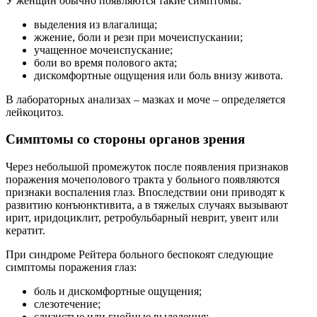
У женщин обычно появляются такие симптомы:
выделения из влагалища;
жжение, боли и рези при мочеиспускании;
учащенное мочеиспускание;
боли во время полового акта;
дискомфортные ощущения или боль внизу живота.
В лабораторных анализах – мазках и моче – определяется
лейкоцитоз.
Симптомы со стороны органов зрения
Через небольшой промежуток после появления признаков
поражения мочеполового тракта у больного появляются
признаки воспаления глаз. Впоследствии они приводят к
развитию конъюнктивита, а в тяжелых случаях вызывают
ирит, иридоциклит, ретробульбарный неврит, увеит или
кератит.
При синдроме Рейтера больного беспокоят следующие
симптомы поражения глаз:
боль и дискомфортные ощущения;
слезотечение;
слизистые или гнойные выделения;