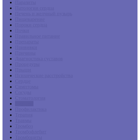
Паразиты
Патологии сердца
Печень и желчный пузырь
Пищеварение
Пороки сердца
Почки
Правильное питание
Препараты
Прививки
Причины
Диагностика суставов
Процедуры
Прыщи
Психические расстройства
Сердце
Симптомы
Сосуды
Стоматология
Суставы
Профилактика
Терапия
Травмы
Тромбоз
Тромбофлебит
Тромбоциты