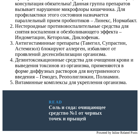
консультация обязательна! Данная группа препаратов
вызывает нарушение микрофлоры кишечника. Для
профилактики этого состояния назначается
параллельный прием пробиотиков – Линекс, Нормабакт.
Нестероидные противовоспалительные средства для
снятия воспаления и обезболивающего эффекта –
Индометацин, Кеторолак, Диклофенак.
Антигистаминные препараты (Тавегил, Супрастин,
Астемизол) блокируют аллерген, избавляют от
проявлений десенсибилизации организма.
Дезинтоксикационные средства для очищения крови и
выведения токсинов из организма, применяются в
форме диффузных растворов для внутривенного
введения – Гемодез, Реополиглюкин, Полиамин.
Витаминные комплексы для укрепления организма.
READ
Соль и сода: очищающее
средство №1 от черных
точек и прыщей
Powered by
Inline Related Posts