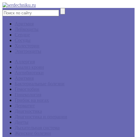
Аритмия
Лейкоциты
Сердце
Сосуды
Холестерин
Эритроциты
Аллергия
Анализ крови
Антибиотики
Аритмия
Бактериальные болезни
Гемоглобин
Гинекология
Грибок на ногах
Дерматит
Диагностика
Диагностика и операции
Диеты
Дыхательная система
Женские болезни