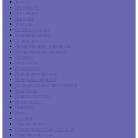
Зрение
Иммунитет
Ингаляции
Инфаркт
Ишемия
Кости и суставы
Кровообращение
Лейкоциты
Лекарственные препараты
Лекарственные растения
Лечение
Микстуры
Наркология
Народная медицина
Народные средства
Наследственные заболевания
Невралгия
Нервная система
Нефрология
Новости
Ноги
Окулист
Органы чувств
Ортопедия и травматология
Отравления и яды