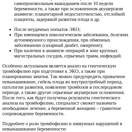
самопроизвольным выкидышем после 10 недели
беременности, а также при осложненном акушерском
анамнезе: плацентарной недостаточностью, отслойкой
плаценты, задержкой развития плода и др.
После неудачных попыток ЭКО;
При имеющемся онкологическом заболевании, болезнях
аутоиммунного происхождения, при обменных
заболеваниях (сахарный диабет, ожирение);
При наличии в анамнезе операций в зоне крупных
магистральных сосудов, серьезных травм, инфекций.
Особенно актуальным является анализ на генетическую
тромбофилию при подготовке к ЭКО, а также при
планировании зачатия. Так можно предупредить привычное
невынашивание, гибель плода во внутриутробный период,
патологии развития, появление тромбозов в послеродовом
периоде, а также другие серьезные акушерские осложнения.
После того, как будут получены результаты генетического
анализа на тромбофилию, специалист сможет назначить
необходимое лечение, а беременной женщине – грамотное
сопровождение беременности.
Подробнее о роли тромбофилии и иммунных нарушений в
невынашивании беременности: