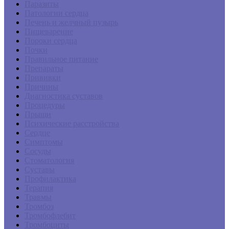
Паразиты
Патологии сердца
Печень и желчный пузырь
Пищеварение
Пороки сердца
Почки
Правильное питание
Препараты
Прививки
Причины
Диагностика суставов
Процедуры
Прыщи
Психические расстройства
Сердце
Симптомы
Сосуды
Стоматология
Суставы
Профилактика
Терапия
Травмы
Тромбоз
Тромбофлебит
Тромбоциты