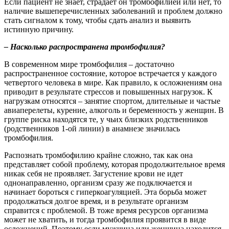
Если пациент не знает, страдает он тромбофилией или нет, то
наличие вышеперечисленных заболеваний и проблем должно
стать сигналом к тому, чтобы сдать анализ и выявить
истинную причину.
– Насколько распространена тромбофилия?
В современном мире тромбофилия – достаточно
распространенное состояние, которое встречается у каждого
четвертого человека в мире. Как правило, к осложнениям она
приводит в результате стрессов и повышенных нагрузок. К
нагрузкам относятся – занятие спортом, длительные и частые
авиаперелеты, курение, алкоголь и беременность у женщин. В
группе риска находятся те, у чьих близких родственников
(родственников 1-ой линии) в анамнезе значилась
тромбофилия.
Распознать тромбофилию крайне сложно, так как она
представляет собой проблему, которая продолжительное время
никак себя не проявляет. Загустение крови не идет
однонаправленно, организм сразу же подключается и
начинает бороться с гиперкоагуляцией. Эта борьба может
продолжаться долгое время, и в результате организм
справится с проблемой. В тоже время ресурсов организма
может не хватить, и тогда тромбофилия проявится в виде
осложнений. Поэтому если мужчина или женщина находится