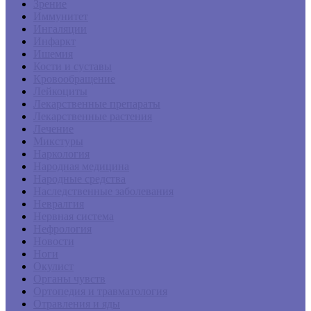
Зрение
Иммунитет
Ингаляции
Инфаркт
Ишемия
Кости и суставы
Кровообращение
Лейкоциты
Лекарственные препараты
Лекарственные растения
Лечение
Микстуры
Наркология
Народная медицина
Народные средства
Наследственные заболевания
Невралгия
Нервная система
Нефрология
Новости
Ноги
Окулист
Органы чувств
Ортопедия и травматология
Отравления и яды