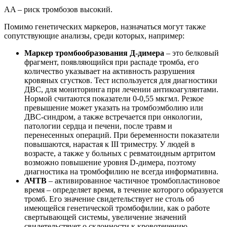
AA – риск тромбозов высокий.
Помимо генетических маркеров, назначаться могут также
сопутствующие анализы, среди которых, например:
Маркер тромбообразования Д-димера
– это белковый
фрагмент, появляющийся при распаде тромба, его
количество указывает на активность разрушения
кровяных сгустков. Тест используется для диагностики
ДВС, для мониторинга при лечении антикоагулянтами.
Нормой считаются показатели 0-0,55 мкгмл. Резкое
превышение может указать на тромбоэмболию или
ДВС-синдром, а также встречается при онкологии,
патологии сердца и печени, после травм и
перенесенных операций. При беременности показатели
повышаются, нарастая к III триместру. У людей в
возрасте, а также у больных с ревматоидным артритом
возможно повышение уровня D-димера, поэтому
диагностика на тромбофилию не всегда информативна.
АЧТВ
– активированное частичное тромбопластиновое
время – определяет время, в течение которого образуется
тромб. Его значение свидетельствует не столь об
имеющейся генетической тромбофилии, как о работе
свертывающей системы, увеличение значений
свидетельствует о склонности к кровотечению.