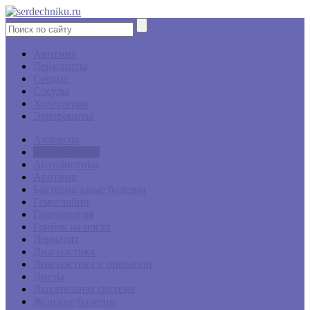
Аритмия
Лейкоциты
Сердце
Сосуды
Холестерин
Эритроциты
Аллергия
Анализ крови
Антибиотики
Аритмия
Бактериальные болезни
Гемоглобин
Гинекология
Грибок на ногах
Дерматит
Диагностика
Диагностика и операции
Диеты
Дыхательная система
Женские болезни