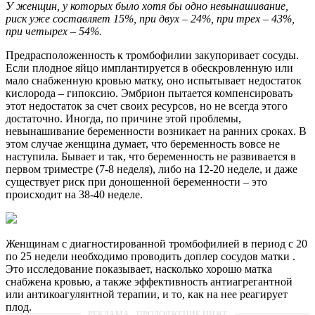
У женщин, у которых было хотя бы одно невынашивание,
риск уже составляет 15%, при двух – 24%, при трех – 43%,
при четырех – 54%.
Предрасположенность к тромбофилии закупоривает сосуды.
Если плодное яйцо имплантируется в обескровленную или
мало снабженную кровью матку, оно испытывает недостаток
кислорода – гипоксию. Эмбрион пытается компенсировать
этот недостаток за счет своих ресурсов, но не всегда этого
достаточно. Иногда, по причине этой проблемы,
невынашивание беременности возникает на ранних сроках. В
этом случае женщина думает, что беременность вовсе не
наступила. Бывает и так, что беременность не развивается в
первом триместре (7-8 неделя), либо на 12-20 неделе, и даже
существует риск при доношенной беременности – это
происходит на 38-40 неделе.
Женщинам с диагностированной тромбофилией в период с 20
по 25 недели необходимо проводить доплер сосудов матки .
Это исследование показывает, насколько хорошо матка
снабжена кровью, а также эффективность антиагрегантной
или антикоагулянтной терапии, и то, как на нее реагирует
плод.