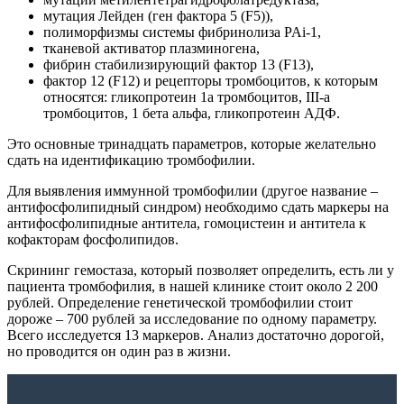
мутация Лейден (ген фактора 5 (F5)),
полиморфизмы системы фибринолиза PAi-1,
тканевой активатор плазминогена,
фибрин стабилизирующий фактор 13 (F13),
фактор 12 (F12) и рецепторы тромбоцитов, к которым
относятся: гликопротеин 1a тромбоцитов, III-а
тромбоцитов, 1 бета альфа, гликопротеин АДФ.
Это основные тринадцать параметров, которые желательно
сдать на идентификацию тромбофилии.
Для выявления иммунной тромбофилии (другое название –
антифосфолипидный синдром) необходимо сдать маркеры на
антифосфолипидные антитела, гомоцистеин и антитела к
кофакторам фосфолипидов.
Скрининг гемостаза, который позволяет определить, есть ли у
пациента тромбофилия, в нашей клинике стоит около 2 200
рублей. Определение генетической тромбофилии стоит
дороже – 700 рублей за исследование по одному параметру.
Всего исследуется 13 маркеров. Анализ достаточно дорогой,
но проводится он один раз в жизни.