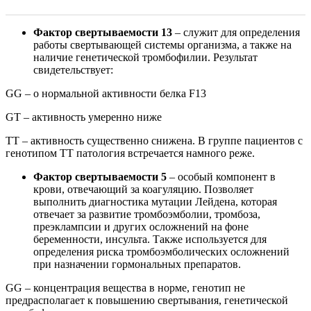
Фактор свертываемости 13
– служит для определения
работы свертывающей системы организма, а также на
наличие генетической тромбофилии. Результат
свидетельствует:
GG – о нормальной активности белка F13
GT – активность умеренно ниже
TT – активность существенно снижена. В группе пациентов с
генотипом TT патология встречается намного реже.
Фактор свертываемости 5
– особый компонент в
крови, отвечающий за коагуляцию. Позволяет
выполнить диагностика мутации Лейдена, которая
отвечает за развитие тромбоэмболии, тромбоза,
преэклампсии и других осложнений на фоне
беременности, инсульта. Также используется для
определения риска тромбоэмболических осложнений
при назначении гормональных препаратов.
GG – концентрация вещества в норме, генотип не
предрасполагает к повышению свертывания, генетической