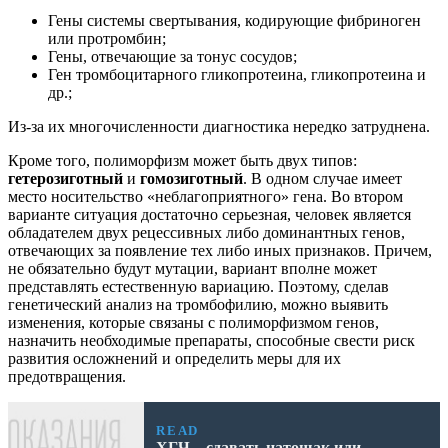
Гены системы свертывания, кодирующие фибриноген
или протромбин;
Гены, отвечающие за тонус сосудов;
Ген тромбоцитарного гликопротеина, гликопротеина и
др.;
Из-за их многочисленности диагностика нередко затруднена.
Кроме того, полиморфизм может быть двух типов:
гетерозиготный
и
гомозиготный
. В одном случае имеет
место носительство «неблагоприятного» гена. Во втором
варианте ситуация достаточно серьезная, человек является
обладателем двух рецессивных либо доминантных генов,
отвечающих за появление тех либо иных признаков. Причем,
не обязательно будут мутации, вариант вполне может
представлять естественную вариацию. Поэтому, сделав
генетический анализ на тромбофилию, можно выявить
изменения, которые связаны с полиморфизмом генов,
назначить необходимые препараты, способные свести риск
развития осложнений и определить меры для их
предотвращения.
READ
ХГЧ – сдавать натощак или