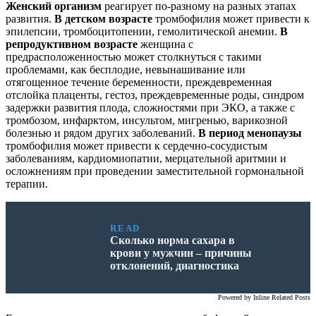
Женский организм
реагирует по-разному на разных этапах
развития.
В детском возрасте
тромбофилия может привести к
эпилепсии, тромбоцитопении, гемолитической анемии.
В
репродуктивном возрасте
женщина с
предрасположенностью может столкнуться с такими
проблемами, как бесплодие, невынашивание или
отягощенное течение беременности, преждевременная
отслойка плаценты, гестоз, преждевременные роды, синдром
задержки развития плода, сложностями при ЭКО, а также с
тромбозом, инфарктом, инсультом, мигренью, варикозной
болезнью и рядом других заболеваний.
В период менопаузы
тромбофилия может привести к сердечно-сосудистым
заболеваниям, кардиомиопатии, мерцательной аритмии и
осложнениям при проведении заместительной гормональной
терапии.
READ
Сколько норма сахара в
крови у мужчин – причины
отклонений, диагностика
Powered by
Inline Related Posts