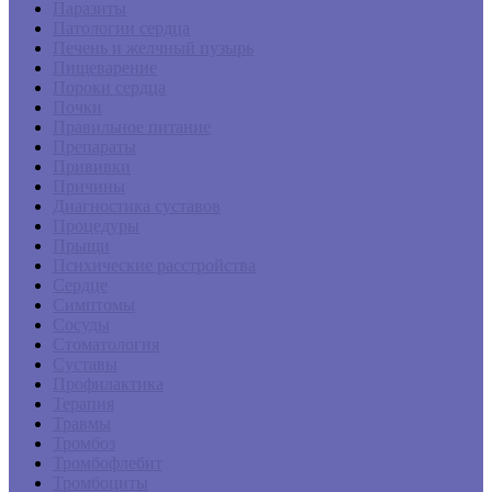
Паразиты
Патологии сердца
Печень и желчный пузырь
Пищеварение
Пороки сердца
Почки
Правильное питание
Препараты
Прививки
Причины
Диагностика суставов
Процедуры
Прыщи
Психические расстройства
Сердце
Симптомы
Сосуды
Стоматология
Суставы
Профилактика
Терапия
Травмы
Тромбоз
Тромбофлебит
Тромбоциты