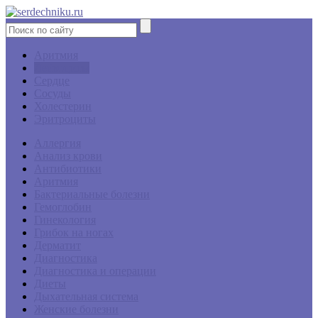
Аритмия
Лейкоциты
Сердце
Сосуды
Холестерин
Эритроциты
Аллергия
Анализ крови
Антибиотики
Аритмия
Бактериальные болезни
Гемоглобин
Гинекология
Грибок на ногах
Дерматит
Диагностика
Диагностика и операции
Диеты
Дыхательная система
Женские болезни