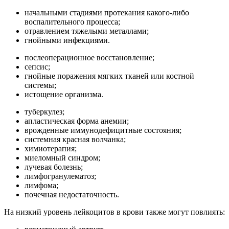
начальными стадиями протекания какого-либо
воспалительного процесса;
отравлением тяжелыми металлами;
гнойными инфекциями.
послеоперационное восстановление;
сепсис;
гнойные поражения мягких тканей или костной
системы;
истощение организма.
туберкулез;
апластическая форма анемии;
врожденные иммунодефицитные состояния;
системная красная волчанка;
химиотерапия;
миеломный синдром;
лучевая болезнь;
лимфогранулематоз;
лимфома;
почечная недостаточность.
На низкий уровень лейкоцитов в крови также могут повлиять: