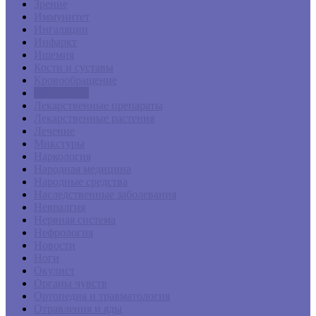
Зрение
Иммунитет
Ингаляции
Инфаркт
Ишемия
Кости и суставы
Кровообращение
Лейкоциты
Лекарственные препараты
Лекарственные растения
Лечение
Микстуры
Наркология
Народная медицина
Народные средства
Наследственные заболевания
Невралгия
Нервная система
Нефрология
Новости
Ноги
Окулист
Органы чувств
Ортопедия и травматология
Отравления и яды