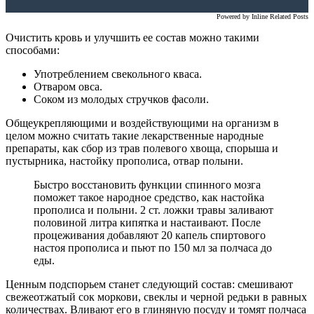
Powered by
Inline Related Posts
Очистить кровь и улучшить ее состав можно такими
способами:
Употреблением свекольного кваса.
Отваром овса.
Соком из молодых стручков фасоли.
Общеукрепляющими и воздействующими на организм в
целом можно считать такие лекарственные народные
препараты, как сбор из трав полевого хвоща, спорыша и
пустырника, настойку прополиса, отвар полыни.
Быстро восстановить функции спинного мозга
поможет такое народное средство, как настойка
прополиса и полыни. 2 ст. ложки травы заливают
половиной литра кипятка и настаивают. После
процеживания добавляют 20 капель спиртового
настоя прополиса и пьют по 150 мл за полчаса до
еды.
Ценным подспорьем станет следующий состав: смешивают
свежеотжатый сок моркови, свеклы и черной редьки в равных
количествах. Вливают его в глиняную посуду и томят полчаса