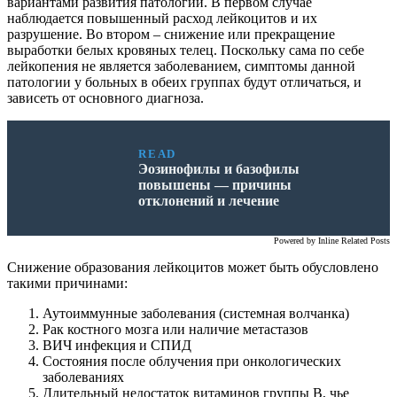
вариантами развития патологии. В первом случае
наблюдается повышенный расход лейкоцитов и их
разрушение. Во втором – снижение или прекращение
выработки белых кровяных телец. Поскольку сама по себе
лейкопения не является заболеванием, симптомы данной
патологии у больных в обеих группах будут отличаться, и
зависеть от основного диагноза.
READ
Эозинофилы и базофилы
повышены — причины
отклонений и лечение
Powered by
Inline Related Posts
Снижение образования лейкоцитов может быть обусловлено
такими причинами:
Аутоиммунные заболевания (системная волчанка)
Рак костного мозга или наличие метастазов
ВИЧ инфекция и СПИД
Состояния после облучения при онкологических
заболеваниях
Длительный недостаток витаминов группы В, чье