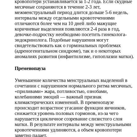
кровопотери устанавливается за 1-2 года. Если скудные
месячные сохраняются в течение 2-3 лет,
межменструальный период длится дольше 5-6 недель,
интервалы между отдельными кровотечениями
отличаются более чем на 10 дней либо мажущие
коричневые выделения появляются 2-4 раза в год,
девочке-подростку необходимо посетить гинеколога-
эндокринолога. Подобные нарушения могут
свидетельствовать как о гормональных проблемах
(адреногенитальном синдроме), так и о некоторых
аномалиях развития (инфантилизме, гипоплазии матки).
Пременопауза
Уменьшение количества менструальных выделений в
сочетании с нарушением нормального ритма месячных,
«приливами» жара, потливостью, ознобами,
колебаниями эмоций — важный признак
климактерических изменений. В пременопаузе
происходит возрастное угасание функции яичников,
снижается уровень половых гормонов, из-за чего
нарушается цикличное созревание слизистого слоя
матки. В результате интервалы между менструальными
кровотечениями удлиняются, а объем кровопотери
заметно падает.