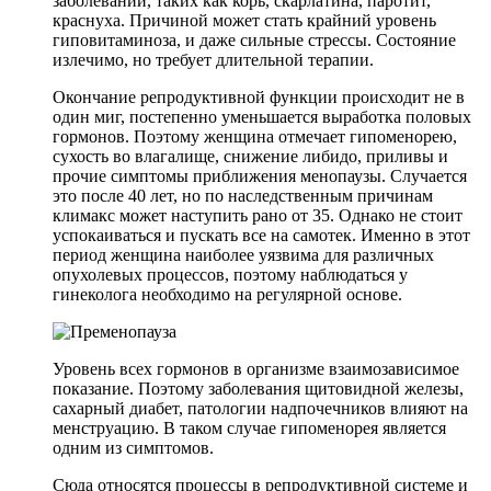
заболеваний, таких как корь, скарлатина, паротит,
краснуха. Причиной может стать крайний уровень
гиповитаминоза, и даже сильные стрессы. Состояние
излечимо, но требует длительной терапии.
Окончание репродуктивной функции происходит не в
один миг, постепенно уменьшается выработка половых
гормонов. Поэтому женщина отмечает гипоменорею,
сухость во влагалище, снижение либидо, приливы и
прочие симптомы приближения менопаузы. Случается
это после 40 лет, но по наследственным причинам
климакс может наступить рано от 35. Однако не стоит
успокаиваться и пускать все на самотек. Именно в этот
период женщина наиболее уязвима для различных
опухолевых процессов, поэтому наблюдаться у
гинеколога необходимо на регулярной основе.
Уровень всех гормонов в организме взаимозависимое
показание. Поэтому заболевания щитовидной железы,
сахарный диабет, патологии надпочечников влияют на
менструацию. В таком случае гипоменорея является
одним из симптомов.
Сюда относятся процессы в репродуктивной системе и