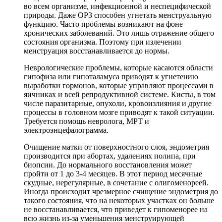
во всем организме, инфекционной и неспецифической
природы. Даже ОРЗ способен угнетать менструальную
функцию. Часто проблемы возникают на фоне
хронических заболеваний. Это лишь отражение общего
состояния организма. Поэтому при излечении
менструация восстанавливается до нормы.
Неврологические проблемы, которые касаются области
гипофиза или гипоталамуса приводят к угнетению
выработки гормонов, которые управляют процессами в
яичниках и всей репродуктивной системе. Кисты, в том
числе паразитарные, опухоли, кровоизлияния и другие
процессы в головном мозге приводят к такой ситуации.
Требуется помощь невролога, МРТ и
электроэнцефалограмма.
Очищение матки от поверхностного слоя, эндометрия
производится при абортах, удалениях полипа, при
биопсии. До нормального восстановления может
пройти от 1 до 3-4 месяцев. В этот период месячные
скудные, нерегулярные, в сочетание с олигоменореей.
Иногда происходит чрезмерное счищение эндометрия до
такого состояния, что на некоторых участках он больше
не восстанавливается, что приведет к гипоменорее на
всю жизнь из-за уменьшения менструирующей