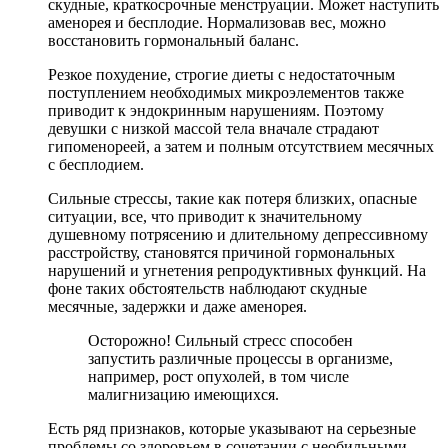
скудные, краткосрочные менструации. Может наступить
аменорея и бесплодие. Нормализовав вес, можно
восстановить гормональный баланс.
Резкое похудение, строгие диеты с недостаточным
поступлением необходимых микроэлементов также
приводит к эндокринным нарушениям. Поэтому
девушки с низкой массой тела вначале страдают
гипоменореей, а затем и полным отсутствием месячных
с бесплодием.
Сильные стрессы, такие как потеря близких, опасные
ситуации, все, что приводит к значительному
душевному потрясению и длительному депрессивному
расстройству, становятся причиной гормональных
нарушений и угнетения репродуктивных функций. На
фоне таких обстоятельств наблюдают скудные
месячные, задержки и даже аменорея.
Осторожно! Сильный стресс способен
запустить различные процессы в организме,
например, рост опухолей, в том числе
малигнизацию имеющихся.
Есть ряд признаков, которые указывают на серьезные
проблемы со здоровьем в сочетании с необильными