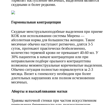
тормозит наступление месячных, выделения являются
скудными и более редкими.
Гормональная контрацепция
Скудные менструальноподобные выделения при приеме
КОК или использовании системы Мирена —
абсолютная норма для большинства женщин. Такие
месячные обычно наступают ритмично, длятся 3-5
суток, протекают практически безболезненно,
количество теряемой крови не превышает 40-60 мл. У
30% пациенток в начале контрацепции или при
неправильном подборе орального контрацептива
возможны межменструальные коричневатые выделения.
Обычно ситуация полностью нормализуется за 2-3
месяца. Визит к гинекологу необходим при более
длительных нарушениях или полном исчезновении
месячных.
Аборты и выскабливания матки
Травмы маточной стенки при частом искусственном
прерывании беременности или диагностическом