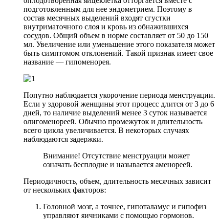
оплодотворенная яйцеклетка отторгается вместе с
подготовленным для нее эндометрием. Поэтому в
состав месячных выделений входят сгустки
внутриматочного слоя и кровь из обнажившихся
сосудов. Общий объем в норме составляет от 50 до 150
мл. Увеличение или уменьшение этого показателя может
быть симптомом отклонений. Такой признак имеет свое
название — гипоменорея.
Попутно наблюдается укорочение периода менструации.
Если у здоровой женщины этот процесс длится от 3 до 6
дней, то наличие выделений менее 3 суток называется
олигоменореей. Обычно промежуток и длительность
всего цикла увеличивается. В некоторых случаях
наблюдаются задержки.
Внимание! Отсутствие менструации может
означать бесплодие и называется аменореей.
Периодичность, объем, длительность месячных зависит
от нескольких факторов:
Головной мозг, а точнее, гипоталамус и гипофиз
управляют яичниками с помощью гормонов.