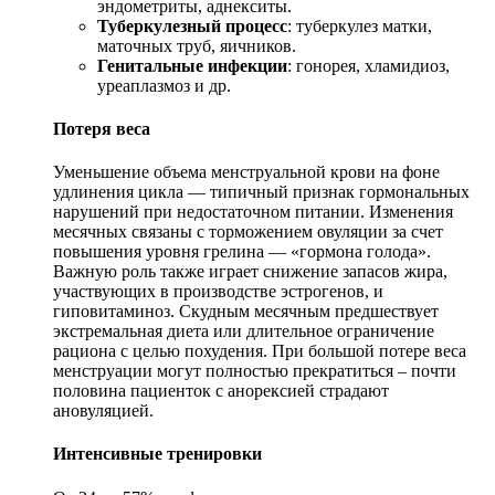
эндометриты, аднекситы.
Туберкулезный процесс
: туберкулез матки,
маточных труб, яичников.
Генитальные инфекции
: гонорея, хламидиоз,
уреаплазмоз и др.
Потеря веса
Уменьшение объема менструальной крови на фоне
удлинения цикла — типичный признак гормональных
нарушений при недостаточном питании. Изменения
месячных связаны с торможением овуляции за счет
повышения уровня грелина — «гормона голода».
Важную роль также играет снижение запасов жира,
участвующих в производстве эстрогенов, и
гиповитаминоз. Скудным месячным предшествует
экстремальная диета или длительное ограничение
рациона с целью похудения. При большой потере веса
менструации могут полностью прекратиться – почти
половина пациенток с анорексией страдают
ановуляцией.
Интенсивные тренировки