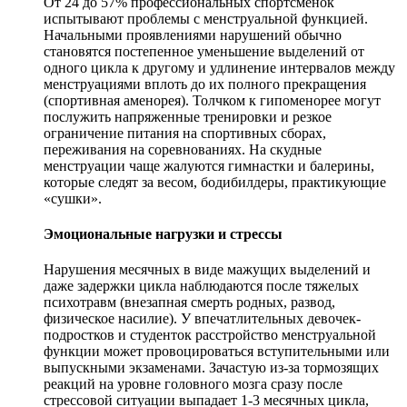
От 24 до 57% профессиональных спортсменок
испытывают проблемы с менструальной функцией.
Начальными проявлениями нарушений обычно
становятся постепенное уменьшение выделений от
одного цикла к другому и удлинение интервалов между
менструациями вплоть до их полного прекращения
(спортивная аменорея). Толчком к гипоменорее могут
послужить напряженные тренировки и резкое
ограничение питания на спортивных сборах,
переживания на соревнованиях. На скудные
менструации чаще жалуются гимнастки и балерины,
которые следят за весом, бодибилдеры, практикующие
«сушки».
Эмоциональные нагрузки и стрессы
Нарушения месячных в виде мажущих выделений и
даже задержки цикла наблюдаются после тяжелых
психотравм (внезапная смерть родных, развод,
физическое насилие). У впечатлительных девочек-
подростков и студенток расстройство менструальной
функции может провоцироваться вступительными или
выпускными экзаменами. Зачастую из-за тормозящих
реакций на уровне головного мозга сразу после
стрессовой ситуации выпадает 1-3 месячных цикла,