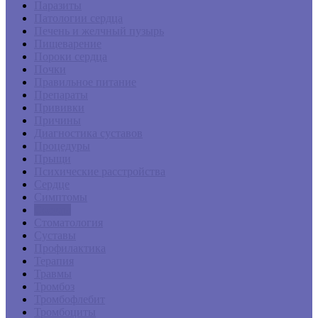
Паразиты
Патологии сердца
Печень и желчный пузырь
Пищеварение
Пороки сердца
Почки
Правильное питание
Препараты
Прививки
Причины
Диагностика суставов
Процедуры
Прыщи
Психические расстройства
Сердце
Симптомы
Сосуды
Стоматология
Суставы
Профилактика
Терапия
Травмы
Тромбоз
Тромбофлебит
Тромбоциты