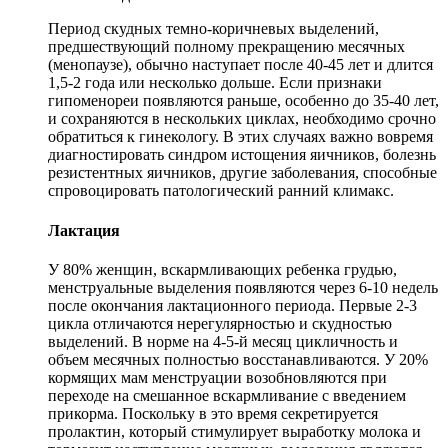
Период скудных темно-коричневых выделений,
предшествующий полному прекращению месячных
(менопаузе), обычно наступает после 40-45 лет и длится
1,5-2 года или несколько дольше. Если признаки
гипоменореи появляются раньше, особенно до 35-40 лет,
и сохраняются в нескольких циклах, необходимо срочно
обратиться к гинекологу. В этих случаях важно вовремя
диагностировать синдром истощения яичников, болезнь
резистентных яичников, другие заболевания, способные
спровоцировать патологический ранний климакс.
Лактация
У 80% женщин, вскармливающих ребенка грудью,
менструальные выделения появляются через 6-10 недель
после окончания лактационного периода. Первые 2-3
цикла отличаются нерегулярностью и скудностью
выделений. В норме на 4-5-й месяц цикличность и
объем месячных полностью восстанавливаются. У 20%
кормящих мам менструации возобновляются при
переходе на смешанное вскармливание с введением
прикорма. Поскольку в это время секретируется
пролактин, который стимулирует выработку молока и