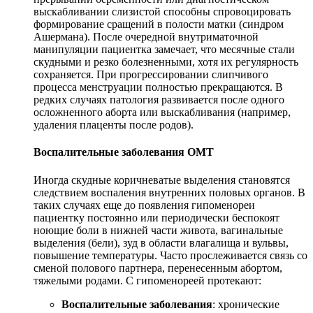
выскабливании слизистой способны спровоцировать
формирование сращений в полости матки (синдром
Ашермана). После очередной внутриматочной
манипуляции пациентка замечает, что месячные стали
скудными и резко болезненными, хотя их регулярность
сохраняется. При прогрессировании слипчивого
процесса менструации полностью прекращаются. В
редких случаях патология развивается после одного
осложненного аборта или выскабливания (например,
удаления плаценты после родов).
Воспалительные заболевания ОМТ
Иногда скудные коричневатые выделения становятся
следствием воспаления внутренних половых органов. В
таких случаях еще до появления гипоменореи
пациентку постоянно или периодически беспокоят
ноющие боли в нижней части живота, вагинальные
выделения (бели), зуд в области влагалища и вульвы,
повышение температуры. Часто прослеживается связь со
сменой полового партнера, перенесенным абортом,
тяжелыми родами. С гипоменореей протекают:
Воспалительные заболевания
: хронические