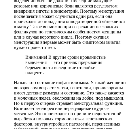
выделений быть не должно. Последние мажущие
розовые или коричневые бели являются результатом
внедрения зиготы в эндометрий. Поэтому менструация
после зачатия может случиться один раз, если она
происходит до попадания оплодотворенной яйцеклетки
в матку. Такое возможно при созревании нескольких
фолликулов по генетическим особенностям женщины
или в случае короткого цикла. Поэтому скудная
менструация впервые может быть симптомом зачатия,
нужно провести тест.
Внимание! В другие сроки кровянистые
выделения — это признак прерывания
беременности вследствие отслойки
плаценты.
Называют состояние инфантилизмом. У такой женщины
во взрослом возрасте матка, гениталии, прочие органы
имеет детские размеры и состояние. Это также касается
и молочных желез, оволосения на лобке, под мышками.
Но в первую очередь страдает менструальная функция.
Возникает аменорея или нерегулярные скудные
месячные. Это происходит по причине недостаточной
выработки половых гормонов из-за генетических
факторов, внутриутробных патологий, перенесенных