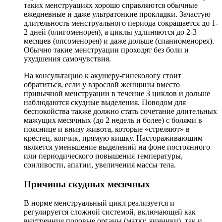
таких менструациях хорошо справляются обычные
ежедневные и даже ультратонкие прокладки. Зачастую
длительность менструального периода сокращается до 1-
2 дней (олигоменорея), а циклы удлиняются до 2-3
месяцев (опсоменорея) и даже дольше (спаниоменорея).
Обычно такие менструации проходят без боли и
ухудшения самочувствия.
На консультацию к акушеру-гинекологу стоит
обратиться, если у взрослой женщины вместо
привычной менструации в течение 3 циклов и дольше
наблюдаются скудные выделения. Поводом для
беспокойства также должно стать сочетание длительных
мажущих месячных (до 2 недель и более) с болями в
пояснице и внизу живота, которые «стреляют» в
крестец, копчик, прямую кишку. Настораживающим
является уменьшение выделений на фоне постоянного
или периодического повышения температуры,
сонливости, апатии, увеличения массы тела.
Причины скудных месячных
В норме менструальный цикл реализуется и
регулируется сложной системой, включающей как
внутренние половые органы (матку, яичники), так и