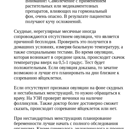
Внимание! Самолечение с применением
растительных или медикаментозных
препаратов, влияющих на гормональный
фон, очень опасно. В результате пациентки
получают кучу осложнений.
Скудные, нерегулярные месячные иногда
сопровождаются отсутствием овуляции, что является
причиной бесплодия. Проверить это получится в
домашних условиях, измеряя базальную температуру, а
также специальными тестами. Во время овуляции,
которая возникает в середине цикла, происходит скачок
температуры вверх на 0,5-1 градус. Тест будет
положительным. Если овуляция доказана, то зачатие
возможно и лучше его планировать на дни близкие к
созреванию яйцеклетки.
Если отсутствуют признаки овуляции на фоне скудных
и нестабильных менструаций, то нужно обращаться к
врачу. На УЗИ проверят яичники на наличие
фолликулов. Также доктор более достоверно сможет
сказать, происходит созревание яйцеклеток или нет.
При нестандартных менструациях планирование
беременности лучше начать с полного обследования
организма. Кроме гинеколога, эндокринолога и прочих