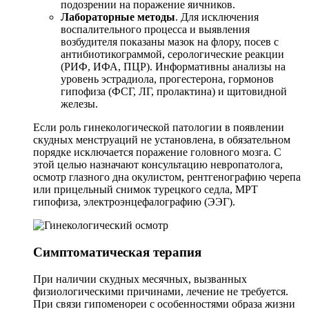
подозрении на поражение яичников.
Лабораторные методы
. Для исключения
воспалительного процесса и выявления
возбудителя показаны мазок на флору, посев с
антибиотикограммой, серологические реакции
(РИФ, ИФА, ПЦР). Информативны анализы на
уровень эстрадиола, прогестерона, гормонов
гипофиза (ФСГ, ЛГ, пролактина) и щитовидной
железы.
Если роль гинекологической патологии в появлении
скудных менструаций не установлена, в обязательном
порядке исключается поражение головного мозга. С
этой целью назначают консультацию невропатолога,
осмотр глазного дна окулистом, рентгенографию черепа
или прицельный снимок турецкого седла, МРТ
гипофиза, электроэнцефалографию (ЭЭГ).
Симптоматическая терапия
При наличии скудных месячных, вызванных
физиологическими причинами, лечение не требуется.
При связи гипоменореи с особенностями образа жизни