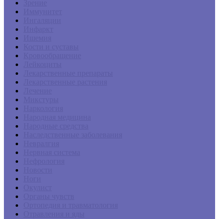
Зрение
Иммунитет
Ингаляции
Инфаркт
Ишемия
Кости и суставы
Кровообращение
Лейкоциты
Лекарственные препараты
Лекарственные растения
Лечение
Микстуры
Наркология
Народная медицина
Народные средства
Наследственные заболевания
Невралгия
Нервная система
Нефрология
Новости
Ноги
Окулист
Органы чувств
Ортопедия и травматология
Отравления и яды