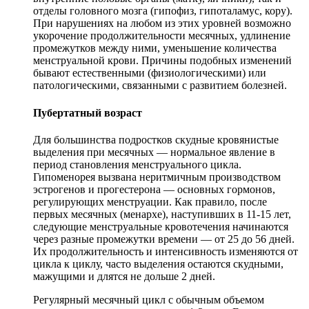
отделы головного мозга (гипофиз, гипоталамус, кору).
При нарушениях на любом из этих уровней возможно
укорочение продолжительности месячных, удлинение
промежутков между ними, уменьшение количества
менструальной крови. Причины подобных изменений
бывают естественными (физиологическими) или
патологическими, связанными с развитием болезней.
Пубертатный возраст
Для большинства подростков скудные кровянистые
выделения при месячных — нормальное явление в
период становления менструального цикла.
Гипоменорея вызвана неритмичным производством
эстрогенов и прогестерона — основных гормонов,
регулирующих менструации. Как правило, после
первых месячных (менархе), наступивших в 11-15 лет,
следующие менструальные кровотечения начинаются
через разные промежутки времени — от 25 до 56 дней.
Их продолжительность и интенсивность изменяются от
цикла к циклу, часто выделения остаются скудными,
мажущими и длятся не дольше 2 дней.
Регулярный месячный цикл с обычным объемом