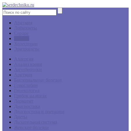
Аритмия
Лейкоциты
Сердце
Сосуды
Холестерин
Эритроциты
Аллергия
Анализ крови
Антибиотики
Аритмия
Бактериальные болезни
Гемоглобин
Гинекология
Грибок на ногах
Дерматит
Диагностика
Диагностика и операции
Диеты
Дыхательная система
Женские болезни