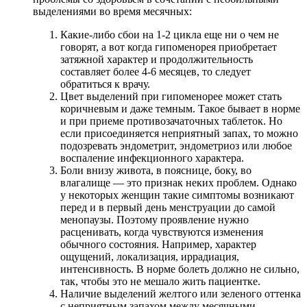
выделениями во время месячных:
Какие-либо сбои на 1-2 цикла еще ни о чем не
говорят, а вот когда гипоменорея приобретает
затяжной характер и продолжительность
составляет более 4-6 месяцев, то следует
обратиться к врачу.
Цвет выделений при гипоменорее может стать
коричневым и даже темным. Такое бывает в норме
и при приеме противозачаточных таблеток. Но
если присоединяется неприятный запах, то можно
подозревать эндометрит, эндометриоз или любое
воспаление инфекционного характера.
Боли внизу живота, в пояснице, боку, во
влагалище — это признак неких проблем. Однако
у некоторых женщин такие симптомы возникают
перед и в первый день менструации до самой
менопаузы. Поэтому проявление нужно
расценивать, когда чувствуются изменения
обычного состояния. Например, характер
ощущений, локализация, иррадиация,
интенсивность. В норме болеть должно не сильно,
так, чтобы это не мешало жить пациентке.
Наличие выделений желтого или зеленого оттенка
с неприятным запахом между месячными —