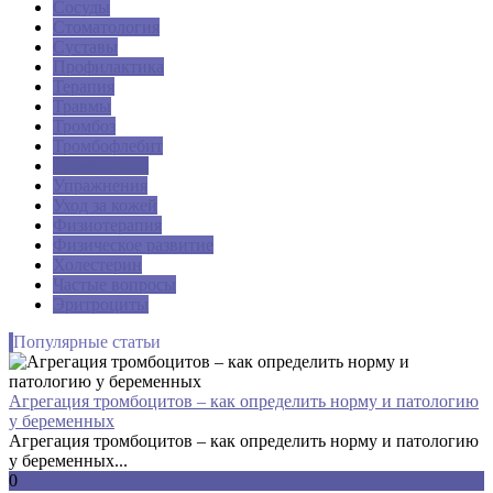
Сосуды
Стоматология
Суставы
Профилактика
Терапия
Травмы
Тромбоз
Тромбофлебит
Тромбоциты
Упражнения
Уход за кожей
Физиотерапия
Физическое развитие
Холестерин
Частые вопросы
Эритроциты
Популярные статьи
Агрегация тромбоцитов – как определить норму и патологию
у беременных
Агрегация тромбоцитов – как определить норму и патологию
у беременных...
0