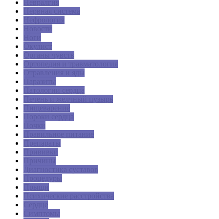
Невралгия
Нервная система
Нефрология
Новости
Ноги
Окулист
Органы чувств
Ортопедия и травматология
Отравления и яды
Паразиты
Патологии сердца
Печень и желчный пузырь
Пищеварение
Пороки сердца
Почки
Правильное питание
Препараты
Прививки
Причины
Диагностика суставов
Процедуры
Прыщи
Психические расстройства
Сердце
Симптомы