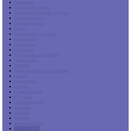
Паразиты
Патологии сердца
Печень и желчный пузырь
Пищеварение
Пороки сердца
Почки
Правильное питание
Препараты
Прививки
Причины
Диагностика суставов
Процедуры
Прыщи
Психические расстройства
Сердце
Симптомы
Сосуды
Стоматология
Суставы
Профилактика
Терапия
Травмы
Тромбоз
Тромбофлебит
Тромбоциты