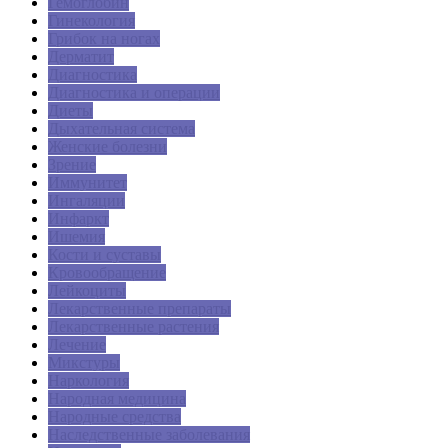
Гемоглобин
Гинекология
Грибок на ногах
Дерматит
Диагностика
Диагностика и операции
Диеты
Дыхательная система
Женские болезни
Зрение
Иммунитет
Ингаляции
Инфаркт
Ишемия
Кости и суставы
Кровообращение
Лейкоциты
Лекарственные препараты
Лекарственные растения
Лечение
Микстуры
Наркология
Народная медицина
Народные средства
Наследственные заболевания