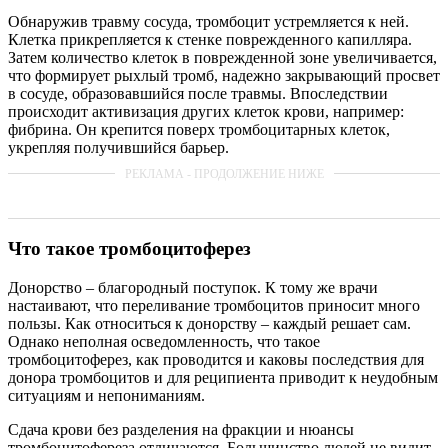
Обнаружив травму сосуда, тромбоцит устремляется к ней.
Клетка прикрепляется к стенке поврежденного капилляра.
Затем количество клеток в поврежденной зоне увеличивается,
что формирует рыхлый тромб, надежно закрывающий просвет
в сосуде, образовавшийся после травмы. Впоследствии
происходит активизация других клеток крови, например:
фибрина. Он крепится поверх тромбоцитарных клеток,
укрепляя получившийся барьер.
Что такое тромбоцитоферез
Донорство – благородный поступок. К тому же врачи
настаивают, что переливание тромбоцитов приносит много
пользы. Как относиться к донорству – каждый решает сам.
Однако неполная осведомленность, что такое
тромбоцитоферез, как проводится и каковы последствия для
донора тромбоцитов и для реципиента приводит к неудобным
ситуациям и непониманиям.
Сдача крови без разделения на фракции и нюансы
тромбоцитофереза отличаются. Большинство людей не видит