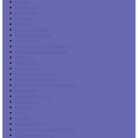
Зрение
Иммунитет
Ингаляции
Инфаркт
Ишемия
Кости и суставы
Кровообращение
Лейкоциты
Лекарственные препараты
Лекарственные растения
Лечение
Микстуры
Наркология
Народная медицина
Народные средства
Наследственные заболевания
Невралгия
Нервная система
Нефрология
Новости
Ноги
Окулист
Органы чувств
Ортопедия и травматология
Отравления и яды