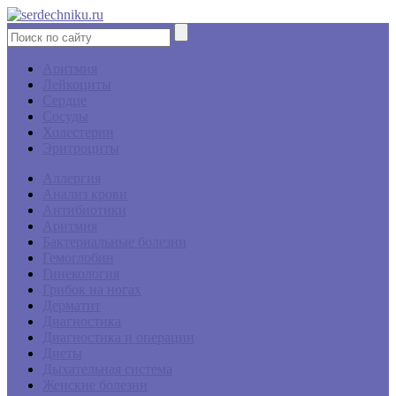
Аритмия
Лейкоциты
Сердце
Сосуды
Холестерин
Эритроциты
Аллергия
Анализ крови
Антибиотики
Аритмия
Бактериальные болезни
Гемоглобин
Гинекология
Грибок на ногах
Дерматит
Диагностика
Диагностика и операции
Диеты
Дыхательная система
Женские болезни