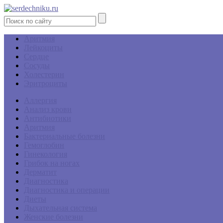
Аритмия
Лейкоциты
Сердце
Сосуды
Холестерин
Эритроциты
Аллергия
Анализ крови
Антибиотики
Аритмия
Бактериальные болезни
Гемоглобин
Гинекология
Грибок на ногах
Дерматит
Диагностика
Диагностика и операции
Диеты
Дыхательная система
Женские болезни