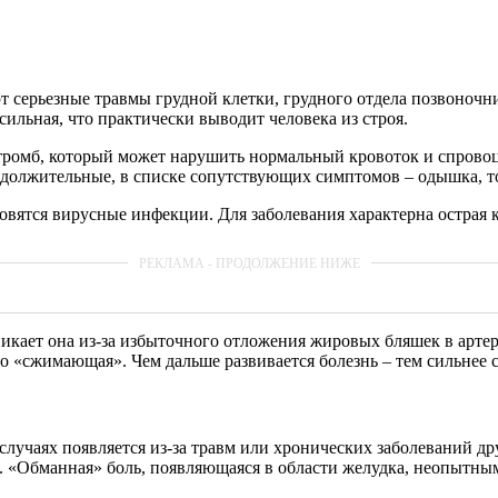
т серьезные травмы грудной клетки, грудного отдела позвоночн
сильная, что практически выводит человека из строя.
тромб, который может нарушить нормальный кровоток и спровоци
одолжительные, в списке сопутствующих симптомов – одышка, т
овятся вирусные инфекции. Для заболевания характерна острая 
икает она из-за избыточного отложения жировых бляшек в артери
о «сжимающая». Чем дальше развивается болезнь – тем сильнее 
ых случаях появляется из-за травм или хронических заболеваний 
и. «Обманная» боль, появляющаяся в области желудка, неопытны