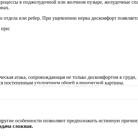
процессы в поджелудочной или желчном пузыре, желудочные спаз
онах.
о отдела или ребер. При ущемлении нерва дискомфорт появляетс
 при:
ская атака, сопровождающая не только дискомфортом в груди, н
тся постепенным ухудшением общей клинической картины.
е другие особенности позволяют предположить истинную причи
задача сложная.