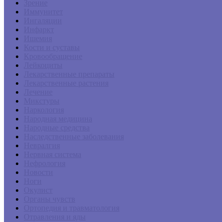
Зрение
Иммунитет
Ингаляции
Инфаркт
Ишемия
Кости и суставы
Кровообращение
Лейкоциты
Лекарственные препараты
Лекарственные растения
Лечение
Микстуры
Наркология
Народная медицина
Народные средства
Наследственные заболевания
Невралгия
Нервная система
Нефрология
Новости
Ноги
Окулист
Органы чувств
Ортопедия и травматология
Отравления и яды