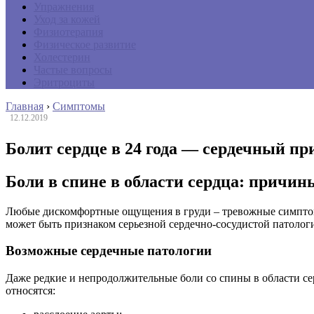
Упражнения
Уход за кожей
Физиотерапия
Физическое развитие
Холестерин
Частые вопросы
Эритроциты
Главная
›
Симптомы
12.12.2019
Болит сердце в 24 года — сердечный п
Боли в спине в области сердца: причин
Любые дискомфортные ощущения в груди – тревожные симптомы,
может быть признаком серьезной сердечно-сосудистой патолог
Возможные сердечные патологии
Даже редкие и непродолжительные боли со спины в области сер
относятся: