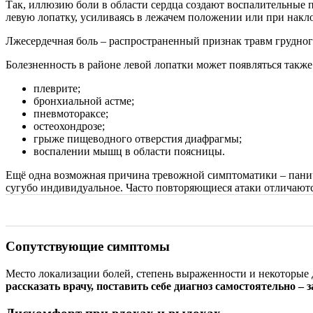
Так, иллюзию боли в области сердца создают воспалительные 
левую лопатку, усиливаясь в лежачем положении или при накл
Лжесердечная боль – распространенный признак травм грудног
Болезненность в районе левой лопатки может появляться также
плеврите;
бронхиальной астме;
пневмотораксе;
остеохондрозе;
грыже пищеводного отверстия диафрагмы;
воспалении мышц в области поясницы.
Ещё одна возможная причина тревожной симптоматики – паниче
сугубо индивидуальное. Часто повторяющиеся атаки отличаю
Сопутствующие симптомы
Место локализации болей, степень выраженности и некоторы
рассказать врачу, поставить себе диагноз самостоятельно – 