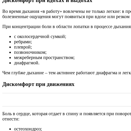
Дискомфорт при вдохах и выдохах
Во время дыхания «в работу» вовлечены не только легкие: в п
болезненные ощущения могут появиться при вдохе или резком 
При концентрации боли в области лопатки в процессе дыхани
с околосердечной сумкой;
ребрами;
плеврой;
позвоночником;
межреберным пространством;
диафрагмой.
Чем глубже дыхание – тем активнее работают диафрагма и лег
Дискомфорт при движениях
Боль в сердце, которая отдает в спину и появляется при пов
отнести:
остеохондроз;