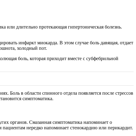
ика или длительно протекающая гипертоническая болезнь.
ровать инфаркт миокарда. В этом случае боль давящая, отдает
ошнота, холодный пот.
колющая боль, которая приходит вместе с субфебрильной
ях. Боль в области спинного отдела появляется после стрессов
становится симптоматика.
других органов. Смазанная симптоматика напоминает о
м пациентам нередко напоминает стенокардию или перикардит.