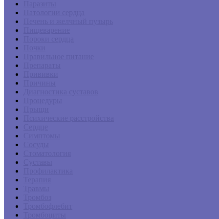
Паразиты
Патологии сердца
Печень и желчный пузырь
Пищеварение
Пороки сердца
Почки
Правильное питание
Препараты
Прививки
Причины
Диагностика суставов
Процедуры
Прыщи
Психические расстройства
Сердце
Симптомы
Сосуды
Стоматология
Суставы
Профилактика
Терапия
Травмы
Тромбоз
Тромбофлебит
Тромбоциты