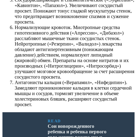
«Кавинтон», «Папазол»). Увеличивают сосудистый
просвет. Понижают тонус гладкой мускулатуры стенок,
что предотвращает возникновение спазмов и сужение
просвета.
Нормализующие кровоток. Миотропные средства
гипотензивного действия («Апрессин», «Дибазол»)
расслабляют мышечные ткани сосудистых стенок.
Нейротропные («Резерпин», «Валидол») лекарства
обладают антигипертензивным (понижающим
давление) действием, нормализуют липидный
(жировой) обмен. Препараты на основе нитратов и их
производных («Нитроглицерин», «Нитросорбид»)
улучшают мозговое кровообращение за счет расширения
сосудистого просвета.
Антагонисты кальция («Верапамил», «Нифедипин»).
Замедляют проникновение кальция в клетки сердечной
мышцы и сосудов, тормозят увеличение в объеме
холестериновых бляшек, расширяют сосудистый
просвет.
READ
Сон новорожденного
ребенка и ребенка первого