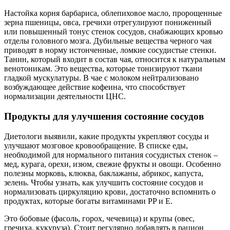
Настойка корня барбариса, облепиховое масло, пророщенные
зерна пшеницы, овса, гречихи отрегулируют пониженный
или повышенный тонус стенок сосудов, снабжающих кровью
отделы головного мозга. Дубильные вещества черного чая
приводят в норму истонченные, ломкие сосудистые стенки.
Танин, который входит в состав чая, относится к натуральным
венотоникам. Это вещества, которые тонизируют ткани
гладкой мускулатуры. В чае с молоком нейтрализовано
возбуждающее действие кофеина, что способствует
нормализации деятельности ЦНС.
Продукты для улучшения состояние сосудов
Диетологи выявили, какие продукты укрепляют сосуды и
улучшают мозговое кровообращение. В списке еды,
необходимой для нормального питания сосудистых стенок –
мед, курага, орехи, изюм, свежие фрукты и овощи. Особенно
полезны морковь, клюква, баклажаны, абрикос, капуста,
зелень. Чтобы узнать, как улучшить состояние сосудов и
нормализовать циркуляцию крови, достаточно вспомнить о
продуктах, которые богаты витаминами PP и E.
Это бобовые (фасоль, горох, чечевица) и крупы (овес,
гречиха, кукуруза). Стоит регулярно добавлять в рацион