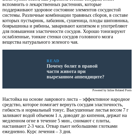
вспомнить о лекарственных растениях, которые
поддерживают здоровое состояние элементов сосудистой
системы. Различные комбинации травяных сборов, в составе
которых пустырник, лабазник, сушеница, плоды шиповника,
боярышника и рябины, заваривают кипятком и употребляют
для повышения эластичности сосудов. Хорошо тонизируют
ослабленные, тонкие стенки сосудов головного мозга
вещества натурального зеленого чая.
READ
Почему болит в правой
части живота при
вырезанном аппендиците?
Powered by
Inline Related Posts
Настойка на основе лаврового листа – эффективное народное
средство, которое помогает вернуть сосудам эластичность,
гибкость и нормальный тонус. Высушенные листья весом 7 г
заливают водой объемом 1 л, доводят до кипения, держат на
медленном огне в течение 5 мин., снимают с плиты,
настаивают 2-3 часа. Отвар пьют небольшими глотками
ежедневно. Курс лечения – 3 дня.