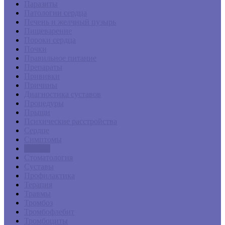
Паразиты
Патологии сердца
Печень и желчный пузырь
Пищеварение
Пороки сердца
Почки
Правильное питание
Препараты
Прививки
Причины
Диагностика суставов
Процедуры
Прыщи
Психические расстройства
Сердце
Симптомы
Сосуды
Стоматология
Суставы
Профилактика
Терапия
Травмы
Тромбоз
Тромбофлебит
Тромбоциты