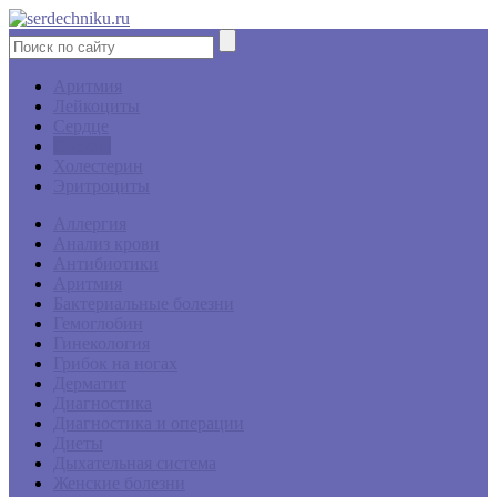
Аритмия
Лейкоциты
Сердце
Сосуды
Холестерин
Эритроциты
Аллергия
Анализ крови
Антибиотики
Аритмия
Бактериальные болезни
Гемоглобин
Гинекология
Грибок на ногах
Дерматит
Диагностика
Диагностика и операции
Диеты
Дыхательная система
Женские болезни