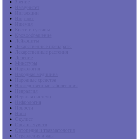
Зрение
Иммунитет
Ингаляции
Инфаркт
Ишемия
Кости и суставы
Кровообращение
Лейкоциты
Лекарственные препараты
Лекарственные растения
Лечение
Микстуры
Наркология
Народная медицина
Народные средства
Наследственные заболевания
Невралгия
Нервная система
Нефрология
Новости
Ноги
Окулист
Органы чувств
Ортопедия и травматология
Отравления и яды