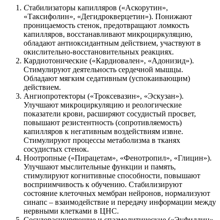
С
табилизаторы капилляров («Аскорутин»,
«Таксифолин», «Дегидрокверцетин»). Понижают
проницаемость стенок, предотвращают ломкость
капилляров, восстанавливают микроциркуляцию,
обладают антиоксидантным действием, участвуют в
окислительно-восстановительных реакциях.
Кардиотонические («Кардиовален», «Адонизид»).
Стимулируют деятельность сердечной мышцы.
Обладают мягким седативным (успокаивающим)
действием.
Ангиопротекторы («Троксевазин», «Эскузан»).
Улучшают микроциркуляцию и реологические
показатели крови, расширяют сосудистый просвет,
повышают резистентность (сопротивляемость)
капилляров к негативным воздействиям извне.
Стимулируют процессы метаболизма в тканях
сосудистых стенок.
Ноотропные («Пирацетам», «Фенотропил», «Глицин»).
Улучшают мыслительные функции и память,
стимулируют когнитивные способности, повышают
восприимчивость к обучению. Стабилизируют
состояние клеточных мембран нейронов, нормализуют
синапс – взаимодействие и передачу информации между
нервными клетками в ЦНС.
Сосудорасширяющие и спазмолитические («Эуфиллин»,