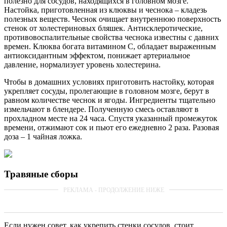
полезно для сосудов, находящихся в головном мозге.
Настойка, приготовленная из клюквы и чеснока – кладезь
полезных веществ. Чеснок очищает внутреннюю поверхность
стенок от холестериновых бляшек. Антисклеротические,
противовоспалительные свойства чеснока известны с давних
времен. Клюква богата витамином C, обладает выраженным
антиоксидантным эффектом, понижает артериальное
давление, нормализует уровень холестерина.
Чтобы в домашних условиях приготовить настойку, которая
укрепляет сосуды, пролегающие в головном мозге, берут в
равном количестве чеснок и ягоды. Ингредиенты тщательно
измельчают в блендере. Полученную смесь оставляют в
прохладном месте на 24 часа. Спустя указанный промежуток
времени, отжимают сок и пьют его ежедневно 2 раза. Разовая
доза – 1 чайная ложка.
Травяные сборы
Если нужен совет, как укрепить стенки сосудов, стоит