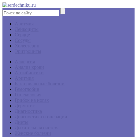
Аритмия
Лейкоциты
Сердце
Сосуды
Холестерин
Эритроциты
Аллергия
Анализ крови
Антибиотики
Аритмия
Бактериальные болезни
Гемоглобин
Гинекология
Грибок на ногах
Дерматит
Диагностика
Диагностика и операции
Диеты
Дыхательная система
Женские болезни