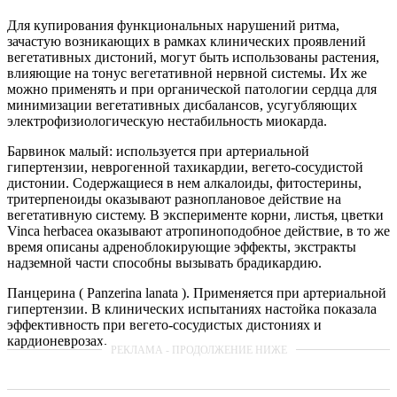
Для купирования функциональных нарушений ритма,
зачастую возникающих в рамках клинических проявлений
вегетативных дистоний, могут быть использованы растения,
влияющие на тонус вегетативной нервной системы. Их же
можно применять и при органической патологии сердца для
минимизации вегетативных дисбалансов, усугубляющих
электрофизиологическую нестабильность миокарда.
Барвинок малый: используется при артериальной
гипертензии, неврогенной тахикардии, вегето-сосудистой
дистонии. Содержащиеся в нем алкалоиды, фитостерины,
тритерпеноиды оказывают разноплановое действие на
вегетативную систему. В эксперименте корни, листья, цветки
Vinca herbacea оказывают атропиноподобное действие, в то же
время описаны адреноблокирующие эффекты, экстракты
надземной части способны вызывать брадикардию.
Панцерина ( Panzerina lanata ). Применяется при артериальной
гипертензии. В клинических испытаниях настойка показала
эффективность при вегето-сосудистых дистониях и
кардионеврозах.