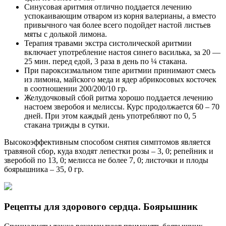
Синусовая аритмия отлично поддается лечению
успокаивающим отваром из корня валерианы, а вместо
привычного чая более всего подойдет настой листьев
мяты с долькой лимона.
Терапия травами экстра систолической аритмии
включает употребление настоя синего василька, за 20 —
25 мин. перед едой, 3 раза в день по ¼ стакана.
При пароксизмальном типе аритмии принимают смесь
из лимона, майского меда и ядер абрикосовых косточек
в соотношении 200/200/10 гр.
Желудочковый сбой ритма хорошо поддается лечению
настоем зверобоя и мелиссы. Курс продолжается 60 – 70
дней. При этом каждый день употребляют по 0, 5
стакана трижды в сутки.
Высокоэффективным способом снятия симптомов является
травяной сбор, куда входят лепестки розы – 3, 0; репейник и
зверобой по 13, 0; мелисса не более 7, 0; листочки и плоды
боярышника – 35, 0 гр.
Рецепты для здорового сердца. Боярышник