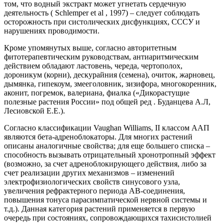
том, что водный экстракт может угнетать сердечную
деятельность ( Schlemper et al , 1997) – следует соблюдать
осторожность при систолических дисфункциях, СССУ и
нарушениях проводимости.
Кроме упомянутых выше, согласно авторитетным
фитотерапевтическим руководствам, антиаритмическим
действием обладают ластовень, череда, чертополох,
дороникум (корни), дескурайния (семена), очиток, жарновец,
дымянка, гипекоум, змееголовник, зизифора, многокоренник,
аконит, погремок, валериана, фиалка («Дикорастущие
полезные растения России» под общей ред . Буданцева А.Л,
Лесиовской Е.Е.).
Согласно классификации Vaughan Williams, II классом ААП
являются бета-адреноблокаторы. Для многих растений
описаны аналогичные свойства; для еще большего списка –
способность вызывать отрицательный хронотропный эффект
(возможно, за счет адреноблокирующего действия, либо за
счет реализации других механизмов – изменений
электрофизиологических свойств синусового узла,
увеличения рефрактерного периода АВ-соединения,
повышения тонуса парасимпатической нервной системы и
т.д.). Данная категория растений применяется в первую
очередь при состояниях, сопровождающихся тахисистолией