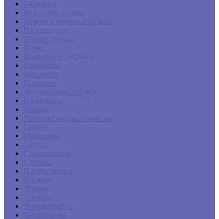
Паразиты
Патологии сердца
Печень и желчный пузырь
Пищеварение
Пороки сердца
Почки
Правильное питание
Препараты
Прививки
Причины
Диагностика суставов
Процедуры
Прыщи
Психические расстройства
Сердце
Симптомы
Сосуды
Стоматология
Суставы
Профилактика
Терапия
Травмы
Тромбоз
Тромбофлебит
Тромбоциты