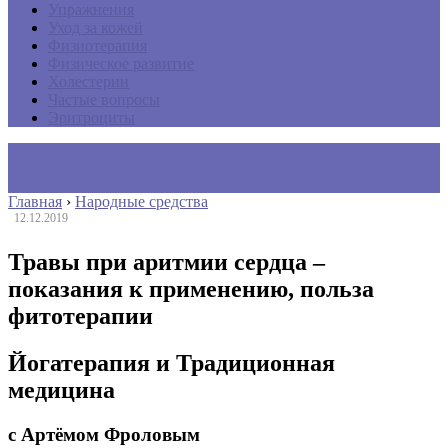
Упражнения
Уход за кожей
Физиотерапия
Физическое развитие
Холестерин
Частые вопросы
Эритроциты
Главная
›
Народные средства
12.12.2019
Травы при аритмии сердца –
показания к применению, польза
фитотерапии
Йогатерапия и Традиционная
медицина
с Артёмом Фроловым