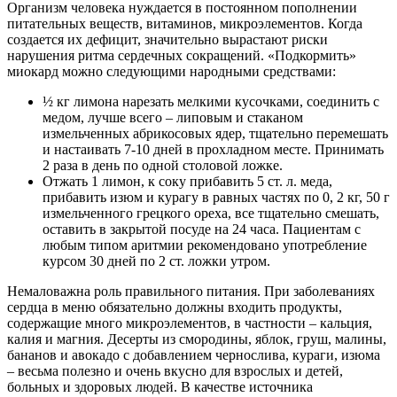
Организм человека нуждается в постоянном пополнении
питательных веществ, витаминов, микроэлементов. Когда
создается их дефицит, значительно вырастают риски
нарушения ритма сердечных сокращений. «Подкормить»
миокард можно следующими народными средствами:
½ кг лимона нарезать мелкими кусочками, соединить с
медом, лучше всего – липовым и стаканом
измельченных абрикосовых ядер, тщательно перемешать
и настаивать 7-10 дней в прохладном месте. Принимать
2 раза в день по одной столовой ложке.
Отжать 1 лимон, к соку прибавить 5 ст. л. меда,
прибавить изюм и курагу в равных частях по 0, 2 кг, 50 г
измельченного грецкого ореха, все тщательно смешать,
оставить в закрытой посуде на 24 часа. Пациентам с
любым типом аритмии рекомендовано употребление
курсом 30 дней по 2 ст. ложки утром.
Немаловажна роль правильного питания. При заболеваниях
сердца в меню обязательно должны входить продукты,
содержащие много микроэлементов, в частности – кальция,
калия и магния. Десерты из смородины, яблок, груш, малины,
бананов и авокадо с добавлением чернослива, кураги, изюма
– весьма полезно и очень вкусно для взрослых и детей,
больных и здоровых людей. В качестве источника