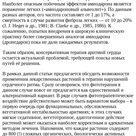
Наиболее опасным побочным эффектом амиодарона является
поражение легких («амиодароновый альвеолит»). По данным
разных авторов, его частота составляет от 1 до 17%, а
смертность в случае развития фиброза легких — от 10 до 20%
(J. J. Heger и др., 1981; B. Clarke и др., 1985, 1986). К
сожалению, попытки внедрения в широкую клиническую
практику более совершенных аналогов амиодарона
(дронедарон) пока не дали ожидаемых результатов.
Таким образом, консервативная терапия аритмий сердца
остается актуальной проблемой, требующей поиска новых
путей её решения.
В рамках данной статьи предлагается обсудить возможности
применения лекарственных растений в терапии нарушений
сердечного ритма. Сразу оговоримся, что фитотерапия в
данном случае вовсе не предлагается как единственный и
альтернативный вариант. В ряде случаев фитотерапевтическое
воздействие действительно может быть вариантом выбора – в
первую очередь при функциональных, обусловленных
вегетативной нестабильностью аритмиях; в этих случаях
мягкое седативное, вегетотропное, адаптогенное действие
растений может оказаться наиболее корректным и адекватным
методом лечения. Напомним, что каждое растение содержит
до 800 (!) сложных органических, биологически активных