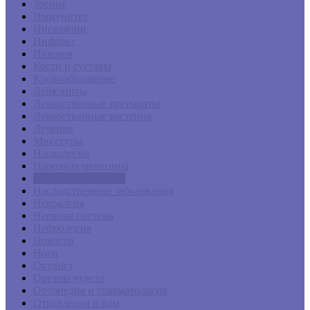
Зрение
Иммунитет
Ингаляции
Инфаркт
Ишемия
Кости и суставы
Кровообращение
Лейкоциты
Лекарственные препараты
Лекарственные растения
Лечение
Микстуры
Наркология
Народная медицина
Народные средства
Наследственные заболевания
Невралгия
Нервная система
Нефрология
Новости
Ноги
Окулист
Органы чувств
Ортопедия и травматология
Отравления и яды