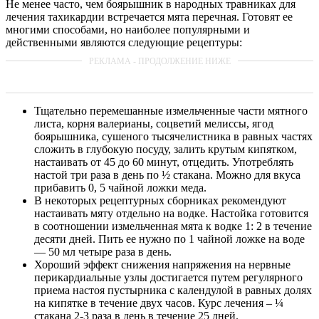
Не менее часто, чем боярышник в народных травниках для
лечения тахикардии встречается мята перечная. Готовят ее
многими способами, но наиболее популярными и
действенными являются следующие рецептуры:
Тщательно перемешанные измельченные части мятного
листа, корня валерианы, соцветий мелиссы, ягод
боярышника, сушеного тысячелистника в равных частях
сложить в глубокую посуду, залить крутым кипятком,
настаивать от 45 до 60 минут, отцедить. Употреблять
настой три раза в день по ½ стакана. Можно для вкуса
прибавить 0, 5 чайной ложки меда.
В некоторых рецептурных сборниках рекомендуют
настаивать мяту отдельно на водке. Настойка готовится
в соотношении измельченная мята к водке 1: 2 в течение
десяти дней. Пить ее нужно по 1 чайной ложке на воде
— 50 мл четыре раза в день.
Хороший эффект снижения напряжения на нервные
перикардиальные узлы достигается путем регулярного
приема настоя пустырника с календулой в равных долях
на кипятке в течение двух часов. Курс лечения – ¼
стакана 2-3 раза в день в течение 25 дней.