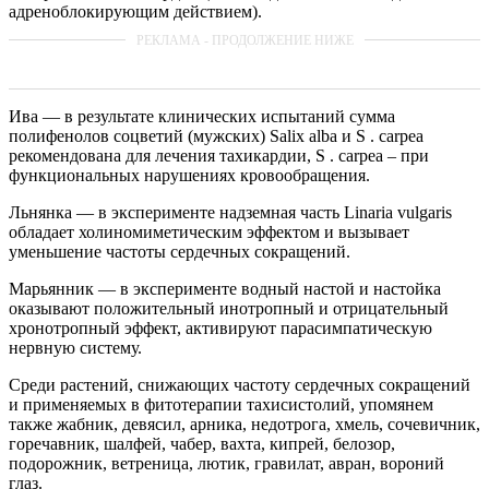
адреноблокирующим действием).
Ива — в результате клинических испытаний сумма
полифенолов соцветий (мужских) Salix alba и S . carpea
рекомендована для лечения тахикардии, S . carpea – при
функциональных нарушениях кровообращения.
Льнянка — в эксперименте надземная часть Linaria vulgaris
обладает холиномиметическим эффектом и вызывает
уменьшение частоты сердечных сокращений.
Марьянник — в эксперименте водный настой и настойка
оказывают положительный инотропный и отрицательный
хронотропный эффект, активируют парасимпатическую
нервную систему.
Среди растений, снижающих частоту сердечных сокращений
и применяемых в фитотерапии тахисистолий, упомянем
также жабник, девясил, арника, недотрога, хмель, сочевичник,
горечавник, шалфей, чабер, вахта, кипрей, белозор,
подорожник, ветреница, лютик, гравилат, авран, вороний
глаз.