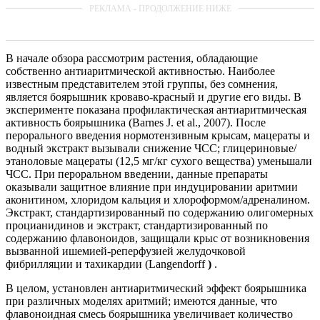
В начале обзора рассмотрим растения, обладающие
собственно антиаритмической активностью. Наиболее
известным представителем этой группы, без сомнения,
является боярышник кроваво-красный и другие его виды. В
эксперименте показана профилактическая антиарит­мическая
активность боярышника (Barnes J. et al., 2007). После
перорального введения нормотензивным крысам, мацераты и
водный экстракт вызывали снижение ЧСС; глицериновые/
этаноловые мацераты (12,5 мг/кг сухого вещества) уменьшали
ЧСС. При пероральном введении, данные препараты
оказывали защитное влияние при индуцировании аритмии
аконитином, хлоридом кальция и хлороформом/адреналином.
Экстракт, стандартизированный по содержанию олигомерных
процианидинов и экстракт, стандартизированный по
содержанию флавоноидов, защищали крыс от возникновения
вызванной ишемией-реперфузией желудочковой
фибрилляции и тахикардии (Langendorff
)
.
В целом, установлен антиаритмический эффект боярышника
при различных моделях аритмий; имеются данные, что
флавоноидная смесь боярышника увеличивает количество