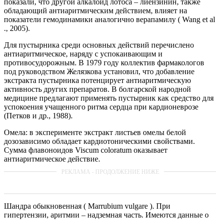
показали, что другой алкалоид лотоса – лиензинин, также
обладающий антиаритмическим действием, влияет на
показатели гемодинамики аналогично верапамилу ( Wang et al
., 2005).
Для пустырника среди основных действий перечислено
антиаритмическое, наряду с успокаивающим и
противосудорожным. В 1979 году коллектив фармакологов
под руководством Желязкова установил, что добавление
экстракта пустырника потенцирует антиаритмическую
активность других препаратов. В болгарской народной
медицине предлагают применять пустырник как средство для
успокоения учащенного ритма сердца при кардионеврозе
(Петков и др., 1988).
Омела: в эксперименте экстракт листьев омелы белой
дозозависимо обладает кардиотоническими свойствами.
Сумма флавоноидов Viscum coloratum оказывает
антиаритмическое действие.
Шандра обыкновенная ( Marrubium vulgare ). При
гипертензии, аритмии – надземная часть. Имеются данные о