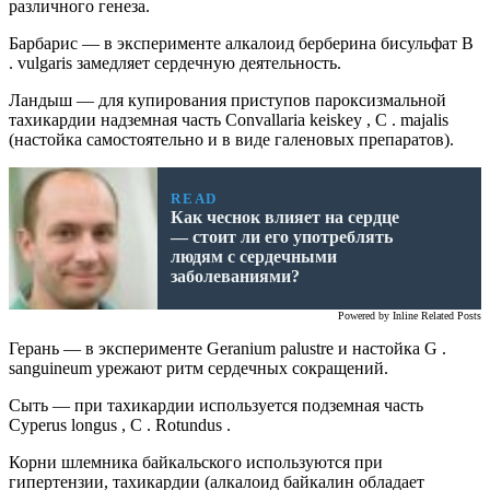
различного генеза.
Барбарис — в эксперименте алкалоид берберина бисульфат B
. vulgaris замедляет сердечную деятельность.
Ландыш — для купирования приступов пароксизмальной
тахикардии надземная часть Convallaria keiskey , C . majalis
(настойка самостоятельно и в виде галеновых препаратов).
READ
Как чеснок влияет на сердце
— стоит ли его употреблять
людям с сердечными
заболеваниями?
Powered by
Inline Related Posts
Герань — в эксперименте Geranium palustre и настойка G .
sanguineum урежают ритм сердечных сокращений.
Сыть — при тахикардии используется подземная часть
Cyperus longus , C . Rotundus .
Корни шлемника байкальского используются при
гипертензии, тахикардии (алкалоид байкалин обладает