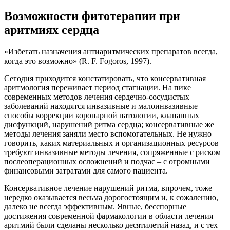
Возможности фитотерапии при
аритмиях сердца
«Избегать назначения антиаритмических препаратов всегда,
когда это возможно» (R. F. Fogoros, 1997).
Сегодня приходится констатировать, что консервативная
аритмология переживает период стагнации. На пике
современных методов лечения сердечно-сосудистых
заболеваний находятся инвазивные и малоинвазивные
способы коррекции коронарной патологии, клапанных
дисфункций, нарушений ритма сердца; консервативные же
методы лечения заняли место вспомогательных. Не нужно
говорить, каких материальных и организационных ресурсов
требуют инвазивные методы лечения, сопряженные с риском
послеоперационных осложнений и подчас – с огромными
финансовыми затратами для самого пациента.
Консервативное лечение нарушений ритма, впрочем, тоже
нередко оказывается весьма дорогостоящим и, к сожалению,
далеко не всегда эффективным. Явные, бесспорные
достижения современной фармакологии в области лечения
аритмий были сделаны несколько десятилетий назад, и с тех