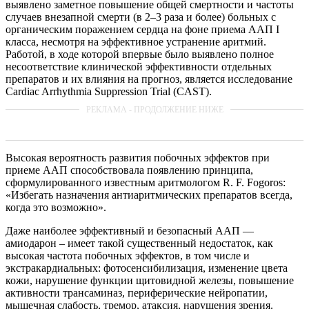
выявлено заметное повышение общей смертности и частоты
случаев внезапной смерти (в 2–3 раза и более) больных с
органическим поражением сердца на фоне приема ААП I
класса, несмотря на эффективное устранение аритмий.
Работой, в ходе которой впервые было выявлено полное
несоответствие клинической эффективности отдельных
препаратов и их влияния на прогноз, является исследование
Cardiac Arrhythmia Suppression Trial (CAST).
Высокая вероятность развития побочных эффектов при
приеме ААП способствовала появлению принципа,
сформулированного известным аритмологом R. F. Fogoros:
«Избегать назначения антиаритмических препаратов всегда,
когда это возможно».
Даже наиболее эффективный и безопасный ААП —
амиодарон – имеет такой существенный недостаток, как
высокая частота побочных эффектов, в том числе и
экстракардиальных: фотосенсибилизация, изменение цвета
кожи, нарушение функции щитовидной железы, повышение
активности трансаминаз, периферические нейропатии,
мышечная слабость, тремор, атаксия, нарушения зрения.