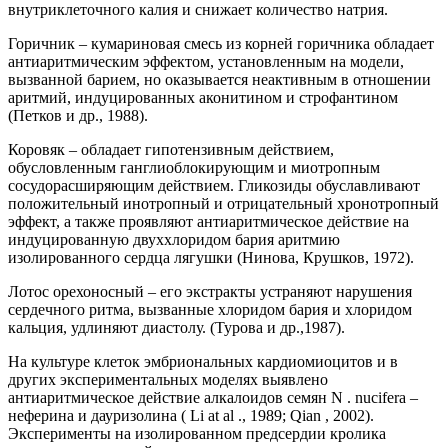
внутриклеточного калия и снижает количество натрия.
Горичник – кумариновая смесь из корней горичника обладает
антиаритмическим эффектом, установленным на модели,
вызванной барием, но оказывается неактивным в отношении
аритмий, индуцированных аконитином и строфантином
(Петков и др., 1988).
Коровяк – обладает гипотензивным действием,
обусловленным ганглиоблокирующим и миотропным
сосудорасширяющим действием. Гликозиды обуславливают
положительный инотропный и отрицательный хронотропный
эффект, а также проявляют антиаритмическое действие на
индуцированную двуххлоридом бария аритмию
изолированного сердца лягушки (Нинова, Крушков, 1972).
Лотос орехоносный – его экстракты устраняют нарушения
сердечного ритма, вызванные хлоридом бария и хлоридом
кальция, удлиняют диастолу. (Турова и др.,1987).
На культуре клеток эмбриональных кардиомиоцитов и в
других экспериментальных моделях выявлено
антиаритмическое действие алкалоидов семян N . nucifera –
неферина и дауризолина ( Li at al ., 1989; Qian , 2002).
Эксперименты на изолированном предсердии кролика