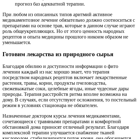
прогноз баз адекватной терапии.
При любом из описанных типов аритмий активное
медикаментозное лечение обязательно должно соотноситься с
препаратами на основе трав, которые в данном случае играют
роль общеукрепляющих. Но от этого ценность народных
рецептов и опыта медицины прошлого никоим образом не
уменьшается.
Готовим лекарства из природного сырья
Благодаря обилию и доступности информации о фито
лечении каждый из нас хорошо знает, что терапия
посредством народных рецептов включает лекарственные
растения, травы, корни, продукты пчеловодства,
свежевыжатые соки, целебные ягоды, иные чудесные дары
природы. Терапия расстройств ритма вполне возможна на
дому. В случаях, если отсутствуют осложнения, то постельный
режим в условиях стационара не обязателен.
Назначенные доктором курсы лечения медикаментами,
сочетающиеся с травяными препаратами и комфортной
обстановкой дома приносят отличный результат. Благодаря
комплексной терапии улучшается снабжение тканей
кислородом, стабилизируется поток крови, она обогащается