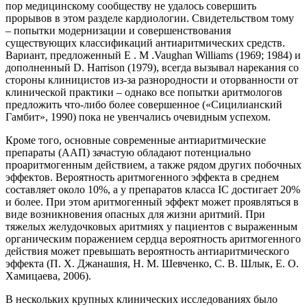
пор медицинскому сообществу не удалось совершить
прорывов в этом разделе кардиологии. Свидетельством тому
– попытки модернизации и совершенствования
существующих классификаций антиаритмических средств.
Вариант, предложенный E . M .Vaughan Williams (1969; 1984) и
дополненный D. Harrison (1979), всегда вызывал нарекания со
стороны клиницистов из-за разнородности и оторванности от
клинической практики – однако все попытки аритмологов
предложить что-либо более совершенное («Сицилианский
Гамбит», 1990) пока не увенчались очевидным успехом.
Кроме того, основные современные антиаритмические
препараты (ААП) зачастую обладают потенциально
проаритмогенным действием, а также рядом других побочных
эффектов. Вероятность аритмогенного эффекта в среднем
составляет около 10%, а у препаратов класса IС достигает 20%
и более. При этом аритмогенный эффект может проявляться в
виде возникновения опасных для жизни аритмий. При
тяжелых желудочковых аритмиях у пациентов с выраженным
органическим поражением сердца вероятность аритмогенного
действия может превышать вероятность антиаритмического
эффекта (П. Х. Джанашия, Н. М. Шевченко, С. В. Шлык, Е. О.
Хамицаева, 2006).
В нескольких крупных клинических исследованиях было