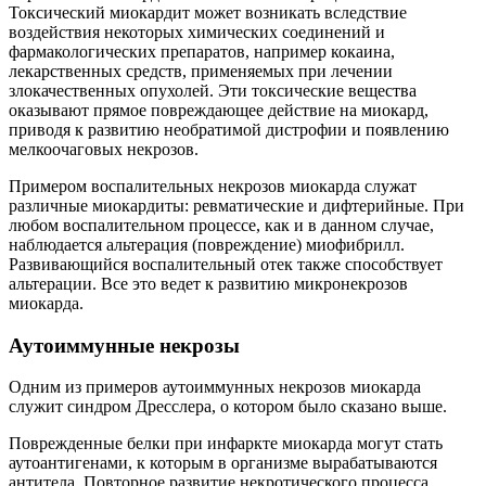
Токсический миокардит может возникать вследствие
воздействия некоторых химических соединений и
фармакологических препаратов, например кокаина,
лекарственных средств, применяемых при лечении
злокачественных опухолей. Эти токсические вещества
оказывают прямое повреждающее действие на миокард,
приводя к развитию необратимой дистрофии и появлению
мелкоочаговых некрозов.
Примером воспалительных некрозов миокарда служат
различные миокардиты: ревматические и дифтерийные. При
любом воспалительном процессе, как и в данном случае,
наблюдается альтерация (повреждение) миофибрилл.
Развивающийся воспалительный отек также способствует
альтерации. Все это ведет к развитию микронекрозов
миокарда.
Аутоиммунные некрозы
Одним из примеров аутоиммунных некрозов миокарда
служит синдром Дресслера, о котором было сказано выше.
Поврежденные белки при инфаркте миокарда могут стать
аутоантигенами, к которым в организме вырабатываются
антитела. Повторное развитие некротического процесса