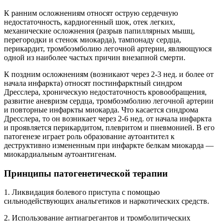
К ранним осложнениям относят острую сердечную
недостаточность, кардиогенный шок, отек легких,
механические осложнения (разрыв папиллярных мышц,
перегородки и стенок миокарда), тампонаду сердца,
перикардит, тромбоэмболию легочной артерии, являющуюся
одной из наиболее частых причин внезапной смерти.
К поздним осложнениям (возникают через 2-3 нед. и более от
начала инфаркта) относят постинфарктный синдром
Дресслера, хроническую недостаточность кровообращения,
развитие аневризм сердца, тромбоэмболию легочной артерии
и повторные инфаркты миокарда. Что касается синдрома
Дресслера, то он возникает через 2-6 нед. от начала инфаркта
и проявляется перикардитом, плевритом и пневмонией. В его
патогенезе играет роль образование аутоантител к
деструктивно измененным при инфаркте белкам миокарда —
миокардиальным аутоантигенам.
Принципы патогенетической терапии
1. Ликвидация болевого приступа с помощью
сильнодействующих анальгетиков и наркотических средств.
2. Использование антиагрегантов и тромболитических