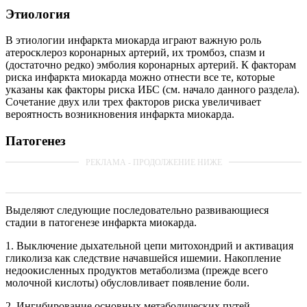
Этиология
В этиологии инфаркта миокарда играют важную роль
атеросклероз коронарных артерий, их тромбоз, спазм и
(достаточно редко) эмболия коронарных артерий. К факторам
риска инфаркта миокарда можно отнести все те, которые
указаны как факторы риска ИБС (см. начало данного раздела).
Сочетание двух или трех факторов риска увеличивает
вероятность возникновения инфаркта миокарда.
Патогенез
Выделяют следующие последовательно развивающиеся
стадии в патогенезе инфаркта миокарда.
1. Выключение дыхательной цепи митохондрий и активация
гликолиза как следствие начавшейся ишемии. Накопление
недоокисленных продуктов метаболизма (прежде всего
молочной кислоты) обусловливает появление боли.
2. Ингибирование основных метаболических путей,