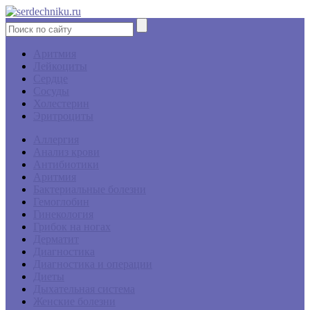
Аритмия
Лейкоциты
Сердце
Сосуды
Холестерин
Эритроциты
Аллергия
Анализ крови
Антибиотики
Аритмия
Бактериальные болезни
Гемоглобин
Гинекология
Грибок на ногах
Дерматит
Диагностика
Диагностика и операции
Диеты
Дыхательная система
Женские болезни