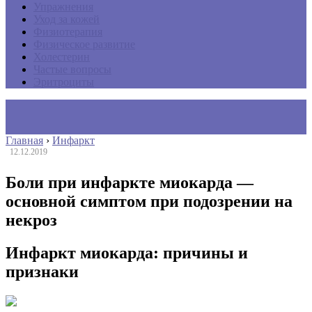
Упражнения
Уход за кожей
Физиотерапия
Физическое развитие
Холестерин
Частые вопросы
Эритроциты
Главная
›
Инфаркт
12.12.2019
Боли при инфаркте миокарда —
основной симптом при подозрении на
некроз
Инфаркт миокарда: причины и
признаки