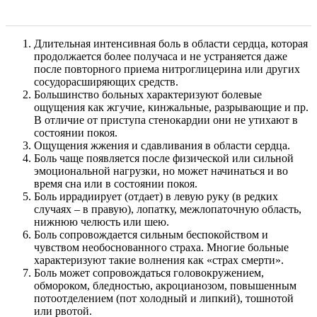
Длительная интенсивная боль в области сердца, которая
продолжается более получаса и не устраняется даже
после повторного приема нитроглицерина или других
сосудорасширяющих средств.
Большинство больных характеризуют болевые
ощущения как жгучие, кинжальные, разрывающие и пр.
В отличие от приступа стенокардии они не утихают в
состоянии покоя.
Ощущения жжения и сдавливания в области сердца.
Боль чаще появляется после физической или сильной
эмоциональной нагрузки, но может начинаться и во
время сна или в состоянии покоя.
Боль иррадиирует (отдает) в левую руку (в редких
случаях – в правую), лопатку, межлопаточную область,
нижнюю челюсть или шею.
Боль сопровождается сильным беспокойством и
чувством необоснованного страха. Многие больные
характеризуют такие волнения как «страх смерти».
Боль может сопровождаться головокружением,
обмороком, бледностью, акроцианозом, повышенным
потоотделением (пот холодный и липкий), тошнотой
или рвотой.