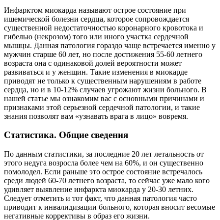
Инфарктом миокарда называют острое состояние при
ишемической болезни сердца, которое сопровождается
существенной недостаточностью коронарного кровотока и
гибелью (некрозом) того или иного участка сердечной
мышцы. Данная патология гораздо чаще встречается именно у
мужчин старше 60 лет, но после достижения 55-60 летнего
возраста она с одинаковой долей вероятности может
развиваться и у женщин. Такие изменения в миокарде
приводят не только к существенным нарушениям в работе
сердца, но и в 10-12% случаев угрожают жизни больного. В
нашей статье мы ознакомим вас с основными причинами и
признаками этой серьезной сердечной патологии, и такие
знания позволят вам «узнавать врага в лицо» вовремя.
Статистика. Общие сведения
По данным статистики, за последние 20 лет летальность от
этого недуга возросла более чем на 60%, и он существенно
помолодел. Если раньше это острое состояние встречалось
среди людей 60-70 летнего возраста, то сейчас уже мало кого
удивляет выявление инфаркта миокарда у 20-30 летних.
Следует отметить и тот факт, что данная патология часто
приводит к инвалидизации больного, которая вносит весомые
негативные коррективы в образ его жизни.