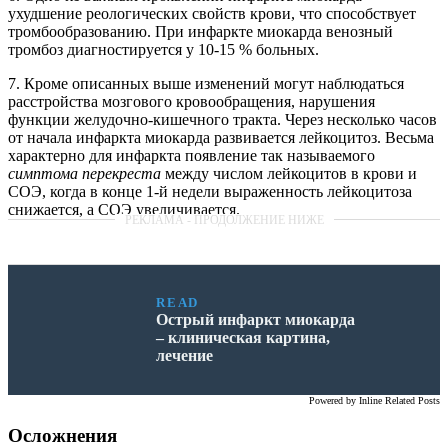
ухудшение реологических свойств крови, что способствует
тромбообразованию. При инфаркте миокарда венозный
тромбоз диагностируется у 10-15 % больных.
7. Кроме описанных выше изменений могут наблюдаться
расстройства мозгового кровообращения, нарушения
функции желудочно-кишечного тракта. Через несколько часов
от начала инфаркта миокарда развивается лейкоцитоз. Весьма
характерно для инфаркта появление так называемого
симптома перекреста
между числом лейкоцитов в крови и
СОЭ, когда в конце 1-й недели выраженность лейкоцитоза
снижается, а СОЭ увеличивается.
READ
Острый инфаркт миокарда
– клиническая картина,
лечение
Powered by
Inline Related Posts
Осложнения