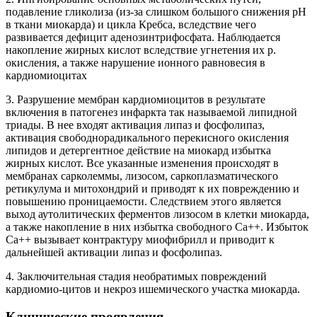
подавление гликолиза (из-за слишком большого снижения pH
в ткани миокарда) и цикла Кребса, вследствие чего
развивается дефицит аденозинтрифосфата. Наблюдается
накопление жирных кислот вследствие угнетения их р.
окисления, а также нарушение ионного равновесия в
кардиомиоцитах
3. Разрушение мембран кардиомиоцитов в результате
включения в патогенез инфаркта так называемой липидной
триады. В нее входят активация липаз и фосфолипаз,
активация свободнорадикального перекисного окисления
липидов и детергентное действие на миокард избытка
жирных кислот. Все указанные изменения происходят в
мембранах сарколеммы, лизосом, саркоплазматического
ретикулума и митохондрий и приводят к их повреждению и
повышению проницаемости. Следствием этого является
выход аутолитических ферментов лизосом в клетки миокарда,
а также накопление в них избытка свободного Са++. Избыток
Са++ вызывает контрактуру миофибрилл и приводит к
дальнейшей активации липаз и фосфолипаз.
4. Заключительная стадия необратимых повреждений
кардиомио-цитов и некроз ишемического участка миокарда.
Клинические проявления