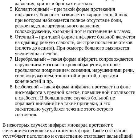
давления, хрипы в бронхах и легких.
Коллаптоидный – при такой форме протекания
инфаркта у больного развивается кардиогенный шок,
при котором наблюдается полное отсутствие боли,
резкое падение артериального давления,
головокружение, холодный пот и потемнение в глазах.
Отечный – при такой форме инфаркте больной жалуется
на одышку, резкую слабость, быстрое появление отеков
(вплоть до асцита). При осмотре больного выявляется
увеличенная печень.
Церебральный – такая форма инфаркта сопровождается
нарушением мозгового кровообращения, которое
проявляется помрачением сознания, нарушениями речи,
головокружением, тошнотой и рвотой, парезами
конечностей и пр.
Безболевой – такая форма инфаркта протекает на фоне
дискомфорта в грудной клетке, повышенной потливости
и слабости. В большинстве случаев больной не
обращает внимания на такие признаки, и это
значительно усугубляет течение этого острого
состояния.
В некоторых случаях инфаркт миокарда протекает с
сочетанием нескольких атипичных форм. Такое состояние
усугубляет патологию и существенно отягощает дальнейший