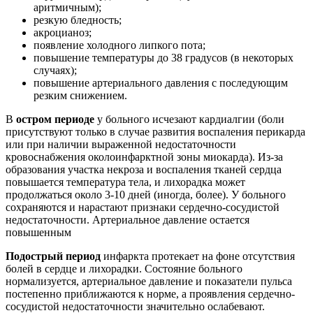
аритмичным);
резкую бледность;
акроцианоз;
появление холодного липкого пота;
повышение температуры до 38 градусов (в некоторых
случаях);
повышение артериального давления с последующим
резким снижением.
В
остром периоде
у больного исчезают кардиалгии (боли
присутствуют только в случае развития воспаления перикарда
или при наличии выраженной недостаточности
кровоснабжения околоинфарктной зоны миокарда). Из-за
образования участка некроза и воспаления тканей сердца
повышается температура тела, и лихорадка может
продолжаться около 3-10 дней (иногда, более). У больного
сохраняются и нарастают признаки сердечно-сосудистой
недостаточности. Артериальное давление остается
повышенным
Подострый период
инфаркта протекает на фоне отсутствия
болей в сердце и лихорадки. Состояние больного
нормализуется, артериальное давление и показатели пульса
постепенно приближаются к норме, а проявления сердечно-
сосудистой недостаточности значительно ослабевают.