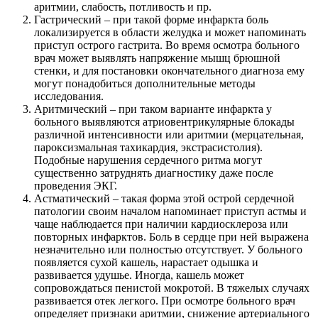
аритмии, слабость, потливость и пр.
Гастрический – при такой форме инфаркта боль
локализируется в области желудка и может напоминать
приступ острого гастрита. Во время осмотра больного
врач может выявлять напряжение мышц брюшной
стенки, и для постановки окончательного диагноза ему
могут понадобиться дополнительные методы
исследования.
Аритмический – при таком варианте инфаркта у
больного выявляются атриовентрикулярные блокады
различной интенсивности или аритмии (мерцательная,
пароксизмальная тахикардия, экстрасистолия).
Подобные нарушения сердечного ритма могут
существенно затруднять диагностику даже после
проведения ЭКГ.
Астматический – такая форма этой острой сердечной
патологии своим началом напоминает приступ астмы и
чаще наблюдается при наличии кардиосклероза или
повторных инфарктов. Боль в сердце при ней выражена
незначительно или полностью отсутствует. У больного
появляется сухой кашель, нарастает одышка и
развивается удушье. Иногда, кашель может
сопровождаться пенистой мокротой. В тяжелых случаях
развивается отек легкого. При осмотре больного врач
определяет признаки аритмии, снижение артериального