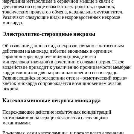
нарушения метаболизма в сердечной мышце в связи с
действием на сердце избытка электролитов, гормонов,
токсических продуктов обмена, кардиальных аутоантител.
Различают следующие виды некоронарогенных некрозов
миокарда.
Электролитно-стероидные некрозы
Образование данного вида некрозов связано с патогенным
действием на миокард избытка вводимых в организм
гормонов коры надпочечников (прежде всего
минералокортикоидов) в сочетании с солями натрия. Такое
воздействие приводит к увеличению проницаемости мембран
кардиомиоцитов для натрия и накоплению его в сердце.
Развивающийся впоследствии отек и «осмотический взрыв»
клеток миокарда сопровождается возникновением очагов
некроза.
Катехоламиновые некрозы миокарда
Повреждающее действие избыточных концентраций
катехоламинов на сердце объясняется следующими
механизмами.
Во-первых, сами катехоламины, и прежде всего адреналин,