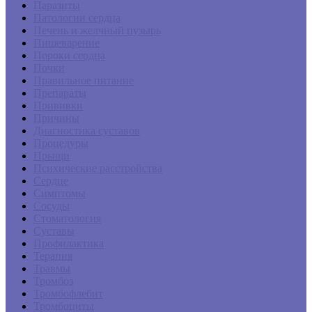
Паразиты
Патологии сердца
Печень и желчный пузырь
Пищеварение
Пороки сердца
Почки
Правильное питание
Препараты
Прививки
Причины
Диагностика суставов
Процедуры
Прыщи
Психические расстройства
Сердце
Симптомы
Сосуды
Стоматология
Суставы
Профилактика
Терапия
Травмы
Тромбоз
Тромбофлебит
Тромбоциты