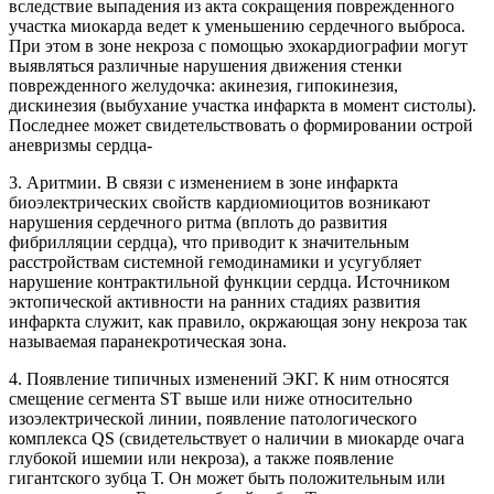
вследствие выпадения из акта сокращения поврежденного
участка миокарда ведет к уменьшению сердечного выброса.
При этом в зоне некроза с помощью эхокардиографии могут
выявляться различные нарушения движения стенки
поврежденного желудочка: акинезия, гипокинезия,
дискинезия (выбухание участка инфаркта в момент систолы).
Последнее может свидетельствовать о формировании острой
аневризмы сердца-
3. Аритмии. В связи с изменением в зоне инфаркта
биоэлектрических свойств кардиомиоцитов возникают
нарушения сердечного ритма (вплоть до развития
фибрилляции сердца), что приводит к значительным
расстройствам системной гемодинамики и усугубляет
нарушение контрактильной функции сердца. Источником
эктопической активности на ранних стадиях развития
инфаркта служит, как правило, окржающая зону некроза так
называемая паранекротическая зона.
4. Появление типичных изменений ЭКГ. К ним относятся
смещение сегмента ST выше или ниже относительно
изоэлектрической линии, появление патологического
комплекса QS (свидетельствует о наличии в миокарде очага
глубокой ишемии или некроза), а также появление
гигантского зубца Т. Он может быть положительным или