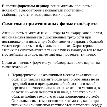
В
постинфарктном периоде
все симптомы полностью
исчезают, а лабораторные показатели постепенно
стабилизируются и возвращаются к норме.
Симптомы при атипичных формах инфаркта
Атипичность симптоматики инфаркта миокарда коварна тем,
что она может вызывать существенные трудности при
постановке диагноза, а при безболевом его варианте больной
может переносить его буквально на ногах. Характерная
атипичная симптоматика в таких случаях наблюдается только
в острейшем периоде, далее инфаркт протекает типично.
Среди атипичных форм могут наблюдаться такие варианты
симптоматики:
Периферический с атипичным местом локализации
боли: при таком варианте боль дает о себе знать не за
грудиной или в прекардиальной области, а в левой
верхней конечности или в кончике левого мизинца, в
области нижней челюсти или шеи, в лопатке или в
области шейно-грудного отдела позвоночного столба.
Остальные симптомы остаются такими же, как и при
типичной клинической картине этой патологии сердца: