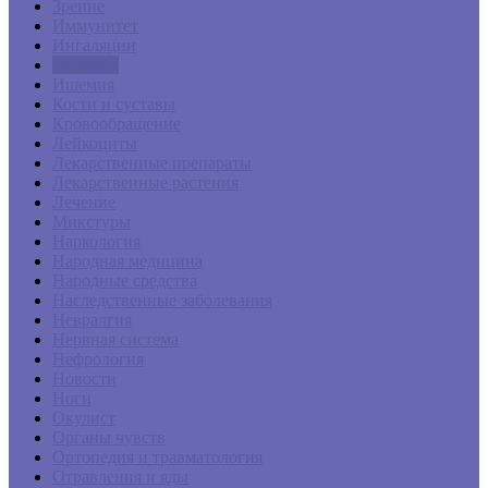
Зрение
Иммунитет
Ингаляции
Инфаркт
Ишемия
Кости и суставы
Кровообращение
Лейкоциты
Лекарственные препараты
Лекарственные растения
Лечение
Микстуры
Наркология
Народная медицина
Народные средства
Наследственные заболевания
Невралгия
Нервная система
Нефрология
Новости
Ноги
Окулист
Органы чувств
Ортопедия и травматология
Отравления и яды