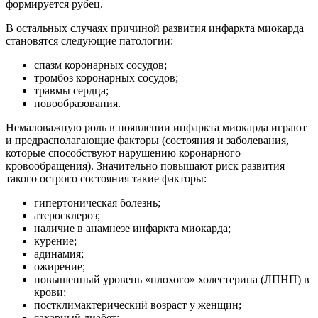
формируется рубец.
В остальных случаях причиной развития инфаркта миокарда
становятся следующие патологии:
спазм коронарных сосудов;
тромбоз коронарных сосудов;
травмы сердца;
новообразования.
Немаловажную роль в появлении инфаркта миокарда играют
и предрасполагающие факторы (состояния и заболевания,
которые способствуют нарушению коронарного
кровообращения). Значительно повышают риск развития
такого острого состояния такие факторы:
гипертоническая болезнь;
атеросклероз;
наличие в анамнезе инфаркта миокарда;
курение;
адинамия;
ожирение;
повышенный уровень «плохого» холестерина (ЛПНП) в
крови;
постклимактерический возраст у женщин;
сахарный диабет;