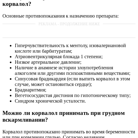
корвалол?
Основные противопоказания к назначению препарата:
Гиперчувствительность к ментолу, изовалериановой
кислоте или барбитуратам;
Атриовентрикулярная блокада 1 степени;
Низкое артериальное давление;
Наличие в анамнезе истории злоупотребления
алкоголем или другими психоактивными веществами;
Синусовая брадикардия (если выпить корвалол в этом
случае, может остановиться сердце);
Брадиаритмия;
Вегетососудистая дистония по гипотоническому типу;
Синдром хронической усталости.
Можно ли корвалол принимать при грудном
вскармливании?
Корвалол противопоказано принимать во время беременности
или при кормлении грудью. Согласно недавним