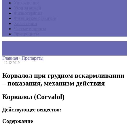
Упражнения
Уход за кожей
Физиотерапия
Физическое развитие
Холестерин
Частые вопросы
Эритроциты
Главная
›
Препараты
12.12.2019
Корвалол при грудном вскармливании
– показания, механизм действия
Корвалол (Corvalol)
Действующее вещество:
Содержание