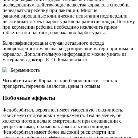
исследованиям, действующие вещества корвалола способны
передаваться ребенку при лактации. Многие
рандомизированные клинические испытания подтвердили
негативный эффект барбитуратов на развитие плода. Поэтому
при кормлении ребенка необходимо исключить прием
таблеток или настоек, содержащих барбитураты.
Были зафиксированы случаи летального исхода
новорожденного малыша, когда кормящие матери принимали
корвалол. Дополнительную информацию можно узнать из
материалов доктора Е. О. Комаровского.
Беременность
Читайте также
: Корвалол при беременности – состав
препарата, перечень аналогов, цены и отзывы
Побочные эффекты
Фенобарбитал, вероятно, имеет умеренную токсичность,
зависимую от дозировки медикамента. Тем не менее, он
является потенциально смертельным при смешивании с
депрессантами, такими как алкоголь или опиоиды.
Фенобарбитал имеет более высокий риск смерти или
серьезных побочных эффектов, связанных с одновременным