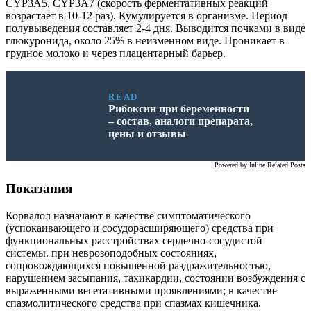
CYP3A5, CYP3A7 (скорость ферментативных реакций
возрастает в 10-12 раз). Кумулируется в организме. Период
полувыведения составляет 2-4 дня. Выводится почками в виде
глюкуронида, около 25% в неизменном виде. Проникает в
грудное молоко и через плацентарный барьер.
READ
Рибоксин при беременности
– состав, аналоги препарата,
цены и отзывы
Powered by
Inline Related Posts
Показания
Корвалол назначают в качестве симптоматического
(успокаивающего и сосудорасширяющего) средства при
функциональных расстройствах сердечно-сосудистой
системы. при неврозоподобных состояниях,
сопровождающихся повышенной раздражительностью,
нарушением засыпания, тахикардии, состоянии возбуждения с
выраженными вегетативными проявлениями; в качестве
спазмолитического средства при спазмах кишечника.