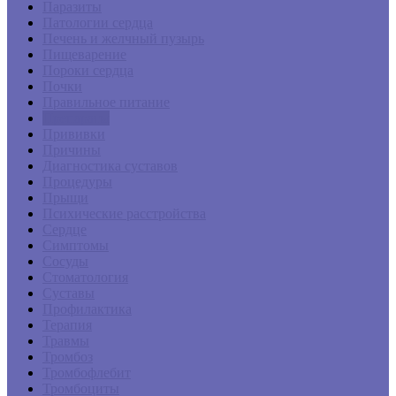
Паразиты
Патологии сердца
Печень и желчный пузырь
Пищеварение
Пороки сердца
Почки
Правильное питание
Препараты
Прививки
Причины
Диагностика суставов
Процедуры
Прыщи
Психические расстройства
Сердце
Симптомы
Сосуды
Стоматология
Суставы
Профилактика
Терапия
Травмы
Тромбоз
Тромбофлебит
Тромбоциты