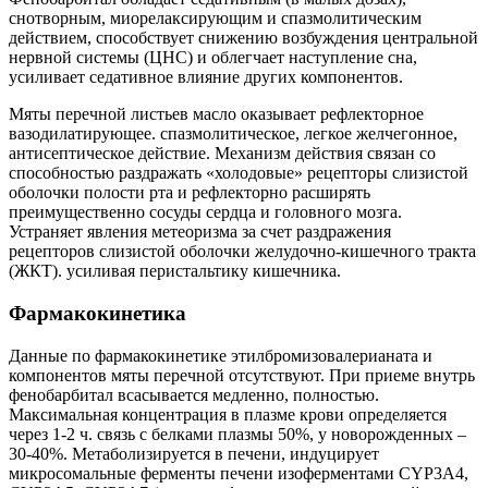
снотворным, миорелаксирующим и спазмолитическим
действием, способствует снижению возбуждения центральной
нервной системы (ЦНС) и облегчает наступление сна,
усиливает седативное влияние других компонентов.
Мяты перечной листьев масло оказывает рефлекторное
вазодилатирующее. спазмолитическое, легкое желчегонное,
антисептическое действие. Механизм действия связан со
способностью раздражать «холодовые» рецепторы слизистой
оболочки полости рта и рефлекторно расширять
преимущественно сосуды сердца и головного мозга.
Устраняет явления метеоризма за счет раздражения
рецепторов слизистой оболочки желудочно-кишечного тракта
(ЖКТ). усиливая перистальтику кишечника.
Фармакокинетика
Данные по фармакокинетике этилбромизовалерианата и
компонентов мяты перечной отсутствуют. При приеме внутрь
фенобарбитал всасывается медленно, полностью.
Максимальная концентрация в плазме крови определяется
через 1-2 ч. связь с белками плазмы 50%, у новорожденных –
30-40%. Метаболизируется в печени, индуцирует
микросомальные ферменты печени изоферментами CYP3A4,