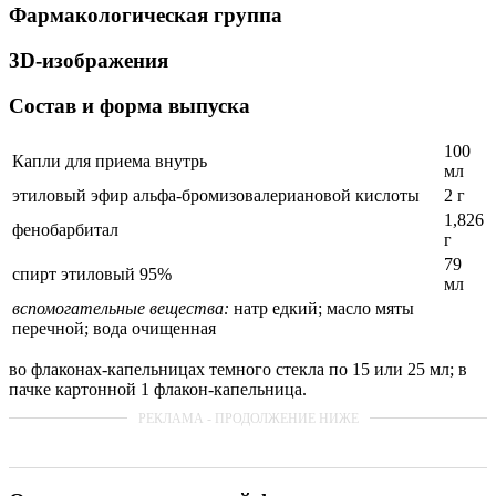
Фармакологическая группа
3D-изображения
Состав и форма выпуска
100
Капли для приема внутрь
мл
этиловый эфир альфа-бромизовалериановой кислоты
2 г
1,826
фенобарбитал
г
79
спирт этиловый 95%
мл
вспомогательные вещества:
натр едкий; масло мяты
перечной; вода очищенная
во флаконах-капельницах темного стекла по 15 или 25 мл; в
пачке картонной 1 флакон-капельница.