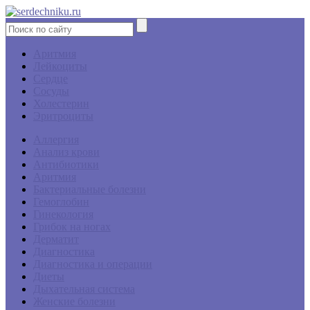
Аритмия
Лейкоциты
Сердце
Сосуды
Холестерин
Эритроциты
Аллергия
Анализ крови
Антибиотики
Аритмия
Бактериальные болезни
Гемоглобин
Гинекология
Грибок на ногах
Дерматит
Диагностика
Диагностика и операции
Диеты
Дыхательная система
Женские болезни