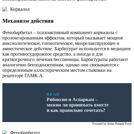
Корвалол
Механизм действия
Фенобарбитал – психоактивный компонент корвалола с
пролонгированным эффектом, который оказывает мощное
анксиолитическое, гипнотическое, миорелаксирующее и
амнестическое действие. Барбитурат используется в медицине
как противосудорожное средство, а иногда и для
краткосрочного лечения бессонницы. Барбитураты работают
аналогично бензодиазепинам, однако они связываются с
определенным аллостерическим местом стыковки на
рецепторе ГАМК-А.
READ
Рибоксин и Аспаркам –
можно ли принимать вместе
и как правильно сочетать?
Powered by
Inline Related Posts
Фенобарбитал