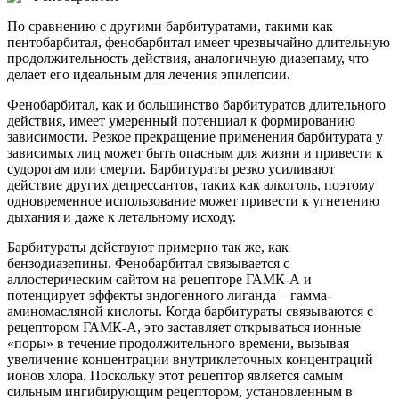
По сравнению с другими барбитуратами, такими как
пентобарбитал, фенобарбитал имеет чрезвычайно длительную
продолжительность действия, аналогичную диазепаму, что
делает его идеальным для лечения эпилепсии.
Фенобарбитал, как и большинство барбитуратов длительного
действия, имеет умеренный потенциал к формированию
зависимости. Резкое прекращение применения барбитурата у
зависимых лиц может быть опасным для жизни и привести к
судорогам или смерти. Барбитураты резко усиливают
действие других депрессантов, таких как алкоголь, поэтому
одновременное использование может привести к угнетению
дыхания и даже к летальному исходу.
Барбитураты действуют примерно так же, как
бензодиазепины. Фенобарбитал связывается с
аллостерическим сайтом на рецепторе ГАМК-А и
потенцирует эффекты эндогенного лиганда – гамма-
аминомасляной кислоты. Когда барбитураты связываются с
рецептором ГАМК-А, это заставляет открываться ионные
«поры» в течение продолжительного времени, вызывая
увеличение концентрации внутриклеточных концентраций
ионов хлора. Поскольку этот рецептор является самым
сильным ингибирующим рецептором, установленным в