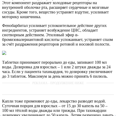
Этот компонент раздражает холодовые рецепторы на
внутренней оболочке рта, расширяет сердечные и мозговые
сосуды. Кроме того, вещество устраняет вздутие, усиливает
моторику кишечника.
Фенобарбитал усиливает успокоительное действие других
ингредиентов, устраняет возбуждение ЦНС, обладает
снотворным действием. Этиловый эфир α-
бромизовалериантовой кислоты успокаивает, устраняет спазм
за счёт раздражения рецепторов ротовой и носовой полости.
Таблетки принимают перорально до еды, запивают 100 мл
воды. Дозировка для взрослых – 1 или 2 штуки дважды за 24
часа. Если у пациента тахикардия, то дозировку увеличивают
до 3 таблеток. Максимум за день можно принять 6 пилюль.
Капли тоже применяют до еды, лекарство разводят водой.
Суточная порция для взрослых – от 15 до 30 капель на 50 –
100 мл тёплой воды дважды или трижды. При тахикардии
дозировку увеличивают до 50 капель. Детям разрешено давать