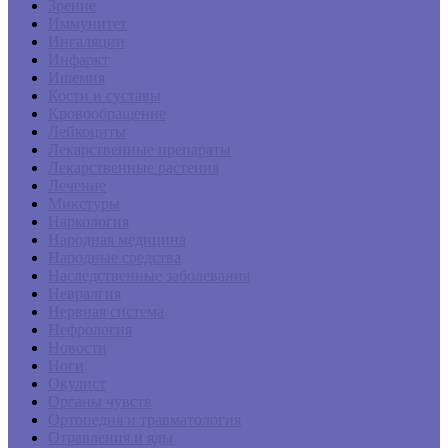
Зрение
Иммунитет
Ингаляции
Инфаркт
Ишемия
Кости и суставы
Кровообращение
Лейкоциты
Лекарственные препараты
Лекарственные растения
Лечение
Микстуры
Наркология
Народная медицина
Народные средства
Наследственные заболевания
Невралгия
Нервная система
Нефрология
Новости
Ноги
Окулист
Органы чувств
Ортопедия и травматология
Отравления и яды