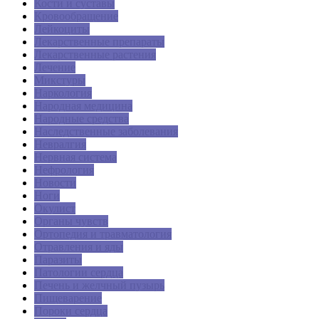
Кости и суставы
Кровообращение
Лейкоциты
Лекарственные препараты
Лекарственные растения
Лечение
Микстуры
Наркология
Народная медицина
Народные средства
Наследственные заболевания
Невралгия
Нервная система
Нефрология
Новости
Ноги
Окулист
Органы чувств
Ортопедия и травматология
Отравления и яды
Паразиты
Патологии сердца
Печень и желчный пузырь
Пищеварение
Пороки сердца