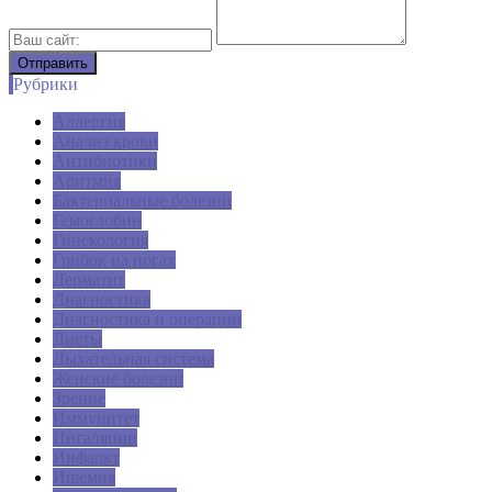
Рубрики
Аллергия
Анализ крови
Антибиотики
Аритмия
Бактериальные болезни
Гемоглобин
Гинекология
Грибок на ногах
Дерматит
Диагностика
Диагностика и операции
Диеты
Дыхательная система
Женские болезни
Зрение
Иммунитет
Ингаляции
Инфаркт
Ишемия