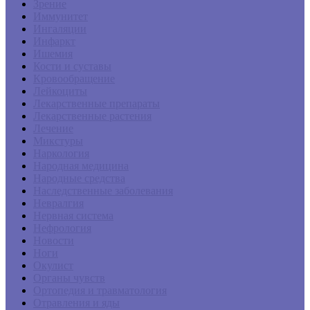
Зрение
Иммунитет
Ингаляции
Инфаркт
Ишемия
Кости и суставы
Кровообращение
Лейкоциты
Лекарственные препараты
Лекарственные растения
Лечение
Микстуры
Наркология
Народная медицина
Народные средства
Наследственные заболевания
Невралгия
Нервная система
Нефрология
Новости
Ноги
Окулист
Органы чувств
Ортопедия и травматология
Отравления и яды