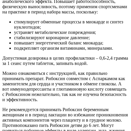
анаболического эффекта. Повышает работоспособность,
физическую выносливость, поэтому применим спортсменами
на практике в период набора массы, поскольку:
стимулирует обменные процессы в миокарде и синтез
нуклеотидов;
устраняет метаболические повреждения;
стабилизируют коронарное давление;
повышает энергетический баланс миокарда;
подкрепляет организм витаминами, минералами.
Допустимая дозировка в целях профилактики – 0,6-2,4 грамма
за 1 сеанс путем таблеток, запивать водой.
Можно ознакомиться с инструкцией, как правильно
принимать препарат. Рибоксин совместим с Аспаркамом как
заменителем для сердца и участником в обмене глюкозы. А
вот иммунодепрессанты и глютаминовую кислоту совмещать
с Рибоксином нежелательно, так как не изучена безопасность
и эффективность.
Не рекомендуется принимать Рибоксин беременным
женщинам и в период лактации во избежание проникновения
активных компонентов через плаценту и в грудное молоко.
Противопоказано пить Рибоксин детям до 6 лет. Могут
появиться побочные эффекты в виде аллергии, зуда, жжения