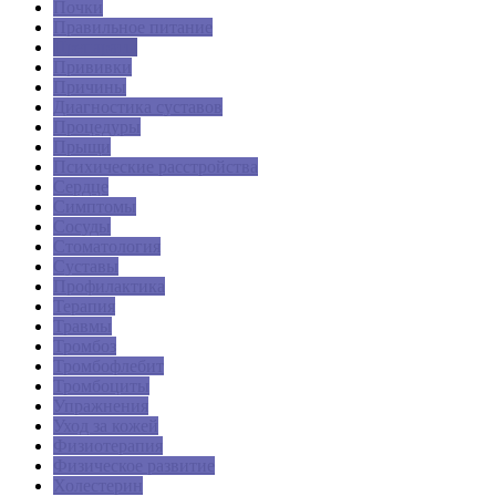
Почки
Правильное питание
Препараты
Прививки
Причины
Диагностика суставов
Процедуры
Прыщи
Психические расстройства
Сердце
Симптомы
Сосуды
Стоматология
Суставы
Профилактика
Терапия
Травмы
Тромбоз
Тромбофлебит
Тромбоциты
Упражнения
Уход за кожей
Физиотерапия
Физическое развитие
Холестерин