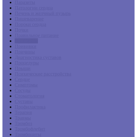
Паразиты
Патологии сердца
Печень и желчный пузырь
Пищеварение
Пороки сердца
Почки
Правильное питание
Препараты
Прививки
Причины
Диагностика суставов
Процедуры
Прыщи
Психические расстройства
Сердце
Симптомы
Сосуды
Стоматология
Суставы
Профилактика
Терапия
Травмы
Тромбоз
Тромбофлебит
Тромбоциты