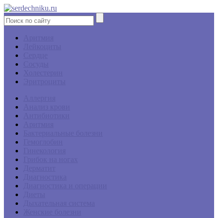
Аритмия
Лейкоциты
Сердце
Сосуды
Холестерин
Эритроциты
Аллергия
Анализ крови
Антибиотики
Аритмия
Бактериальные болезни
Гемоглобин
Гинекология
Грибок на ногах
Дерматит
Диагностика
Диагностика и операции
Диеты
Дыхательная система
Женские болезни