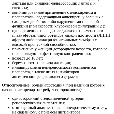
лактазы или синдром мальабсорбции лактозы и
глюкозы;
комбинированное применение с алискиреном и
препаратами, содержащими алискирен, у больных с
сахарным диабетом либо нарушениями почечной
функции (при скорости клубочковой фильтрации 2 );
одновременное проведение диализа с применением
плазмафереза липопротеидов низкой плотности (ЛПНП-
аферез) либо полиакрилонитрильных мембран с
высокой пропускной способностью;
применение у женщин детородного возраста, которые
не используют эффективную контрацепцию;
возраст до 18 лет;
беременность и период лактации;
индивидуальная непереносимость компонентов
препарата, а также иных ингибиторов
ангиотензинпревращающего фермента.
Относительные (болезни/состояния, при наличии которых
назначение препарата требует осторожности):
односторонний стеноз почечной артерии,
реноваскулярная гипертензия;
отягощенный анамнез по ангионевротическому отеку,
не связанному с приемом ингибиторов