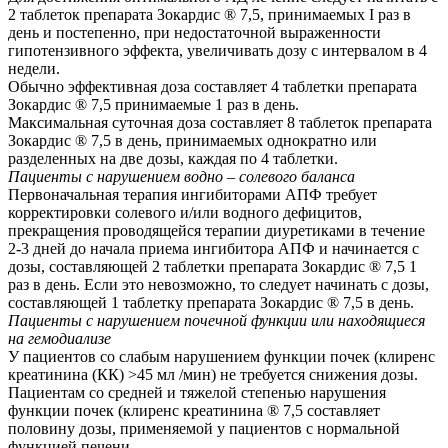
2 таблеток препарата Зокардис ® 7,5, принимаемых I раз в
день и постепенно, при недостаточной выраженности
гипотензивного эффекта, увеличивать дозу с интервалом в 4
недели.
Обычно эффективная доза составляет 4 таблетки препарата
Зокардис ® 7,5 принимаемые 1 раз в день.
Максимальная суточная доза составляет 8 таблеток препарата
Зокардис ® 7,5 в день, принимаемых однократно или
разделенных на две дозы, каждая по 4 таблетки.
Пациенты с нарушением водно – солевого баланса
Первоначальная терапия ингибиторами АПФ требует
корректировки солевого и/или водного дефицитов,
прекращения проводящейся терапии диуретиками в течение
2-3 дней до начала приема ингибитора АПФ и начинается с
дозы, составляющей 2 таблетки препарата Зокардис ® 7,5 1
раз в день. Если это невозможно, то следует начинать с дозы,
составляющей 1 таблетку препарата Зокардис ® 7,5 в день.
Пациенты с нарушением почечной функции или находящиеся
на гемодиализе
У пациентов со слабым нарушением функции почек (клиренс
креатинина (КК) >45 мл /мин) не требуется снижения дозы.
Пациентам со средней и тяжелой степенью нарушения
функции почек (клиренс креатинина ® 7,5 составляет
половину дозы, применяемой у пациентов с нормальной
функцией печени.