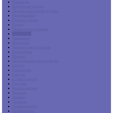
Паразиты
Патологии сердца
Печень и желчный пузырь
Пищеварение
Пороки сердца
Почки
Правильное питание
Препараты
Прививки
Причины
Диагностика суставов
Процедуры
Прыщи
Психические расстройства
Сердце
Симптомы
Сосуды
Стоматология
Суставы
Профилактика
Терапия
Травмы
Тромбоз
Тромбофлебит
Тромбоциты