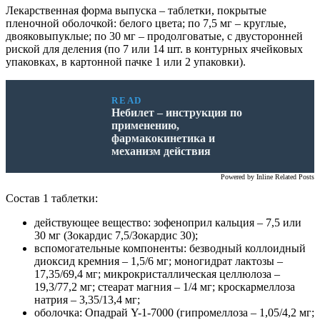
Лекарственная форма выпуска – таблетки, покрытые
пленочной оболочкой: белого цвета; по 7,5 мг – круглые,
двояковыпуклые; по 30 мг – продолговатые, с двусторонней
риской для деления (по 7 или 14 шт. в контурных ячейковых
упаковках, в картонной пачке 1 или 2 упаковки).
READ
Небилет – инструкция по
применению,
фармакокинетика и
механизм действия
Powered by
Inline Related Posts
Состав 1 таблетки:
действующее вещество: зофеноприл кальция – 7,5 или
30 мг (Зокардис 7,5/Зокардис 30);
вспомогательные компоненты: безводный коллоидный
диоксид кремния – 1,5/6 мг; моногидрат лактозы –
17,35/69,4 мг; микрокристаллическая целлюлоза –
19,3/77,2 мг; стеарат магния – 1/4 мг; кроскармеллоза
натрия – 3,35/13,4 мг;
оболочка: Опадрай Y-1-7000 (гипромеллоза – 1,05/4,2 мг;