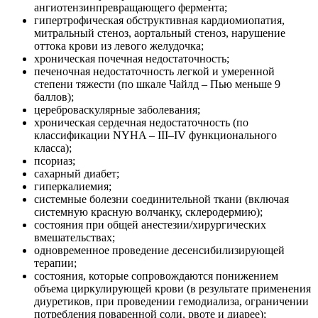
ангиотензинпревращающего фермента;
гипертрофическая обструктивная кардиомиопатия,
митральный стеноз, аортальный стеноз, нарушение
оттока крови из левого желудочка;
хроническая почечная недостаточность;
печеночная недостаточность легкой и умеренной
степени тяжести (по шкале Чайлд – Пью меньше 9
баллов);
цереброваскулярные заболевания;
хроническая сердечная недостаточность (по
классификации NYHA – III–IV функционального
класса);
псориаз;
сахарный диабет;
гиперкалиемия;
системные болезни соединительной ткани (включая
системную красную волчанку, склеродермию);
состояния при общей анестезии/хирургических
вмешательствах;
одновременное проведение десенсибилизирующей
терапии;
состояния, которые сопровождаются понижением
объема циркулирующей крови (в результате применения
диуретиков, при проведении гемодиализа, ограничении
потребления поваренной соли, рвоте и диарее);