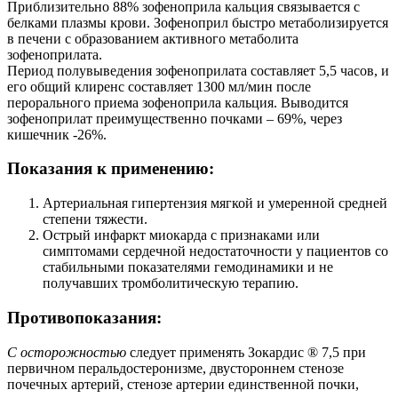
Приблизительно 88% зофеноприла кальция связывается с
белками плазмы крови. Зофеноприл быстро метаболизируется
в печени с образованием активного метаболита
зофеноприлата.
Период полувыведения зофеноприлата составляет 5,5 часов, и
его общий клиренс составляет 1300 мл/мин после
перорального приема зофеноприла кальция. Выводится
зофеноприлат преимущественно почками – 69%, через
кишечник -26%.
Показания к применению:
Артериальная гипертензия мягкой и умеренной средней
степени тяжести.
Острый инфаркт миокарда с признаками или
симптомами сердечной недостаточности у пациентов со
стабильными показателями гемодинамики и не
получавших тромболитическую терапию.
Противопоказания:
С осторожностью
следует применять Зокардис ® 7,5 при
первичном перальдостеронизме, двустороннем стенозе
почечных артерий, стенозе артерии единственной почки,