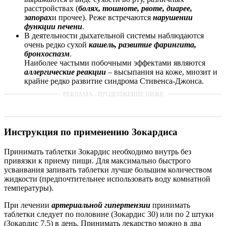
расстройствах (
болях, тошноте, рвоте, диарее,
запорах
и прочее). Реже встречаются
нарушении
функции печени
.
В деятельности дыхательной системы наблюдаются
очень редко сухой
кашель, развитие фарингита,
бронхоспазм
.
Наиболее частыми побочными эффектами являются
аллергические реакции
– высыпания на коже, миозит и
крайне редко развитие синдрома Стивенса-Джонса.
Инструкция по применению Зокардиса
Принимать таблетки Зокардис необходимо внутрь без
привязки к приему пищи. Для максимально быстрого
усваивания запивать таблетки лучше большим количеством
жидкости (предпочтительнее использовать воду комнатной
температуры).
При лечении
артериальной гипертензии
принимать
таблетки следует по половине (Зокардис 30) или по 2 штуки
(Зокардис 7.5) в день. Принимать лекарство можно в два