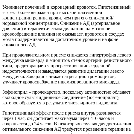
Усиливает почечный и коронарный кровоток. Гипотензивный
эффект более выражен при высокой плазменной
концентрации ренина крови, чем при его сниженной/
нормальной концентрации. Снижение АД (артериальное
давление) в терапевтическом диапазоне на мозговое
кровообращение влияния не оказывает, кровоток в сосудах
мозга поддерживается на достаточном уровне и на фоне
сниженного АД.
При продолжительном приеме снижается гипертрофия левого
желудочка миокарда и миоцитов стенок артерий резистивного
типа, предотвращается прогрессирование сердечной
недостаточности и замедляется развитие дилатации левого
желудочка. Зокардис снижает агрегацию тромбоцитов,
улучшает кровоснабжение ишемизированного миокарда.
Зофеноприл – пролекарство, поскольку активностью обладает
свободное сульфгидрильное соединение (зофеноприлат),
которое образуется в результате тиоэфирного гидролиза.
Гипотензивный эффект после приема внутрь развивается
через 1 час, он достигает максимума через 4–6 часов и
сохраняется до 24 часов. В некоторых случаях для достижения
оптимального снижения АД требуется проведение терапии на