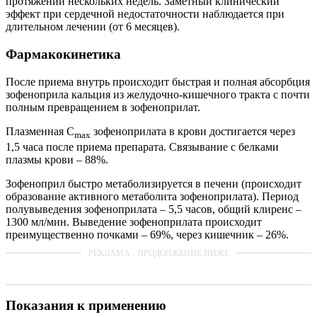
протяжении нескольких недель. Заметный клинический
эффект при сердечной недостаточности наблюдается при
длительном лечении (от 6 месяцев).
Фармакокинетика
После приема внутрь происходит быстрая и полная абсорбция
зофеноприла кальция из желудочно-кишечного тракта с почти
полным превращением в зофеноприлат.
Плазменная C
зофеноприлата в крови достигается через
max
1,5 часа после приема препарата. Связывание с белками
плазмы крови – 88%.
Зофеноприл быстро метаболизируется в печени (происходит
образование активного метаболита зофеноприлата). Период
полувыведения зофеноприлата – 5,5 часов, общий клиренс –
1300 мл/мин. Выведение зофеноприлата происходит
преимущественно почками – 69%, через кишечник – 26%.
Показания к применению