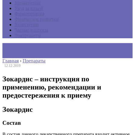
Упражнения
Уход за кожей
Физиотерапия
Физическое развитие
Холестерин
Частые вопросы
Эритроциты
Главная
›
Препараты
12.12.2019
Зокардис – инструкция по
применению, рекомендации и
предостережения к приему
Зокардис
Состав
В состав данного лекарственного препарата входит активное