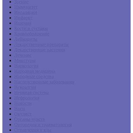
Зрение
Иммунитет
Ингаляции
Инфаркт
Ишемия
Кости и суставы
Кровообращение
Лейкоциты
Лекарственные препараты
Лекарственные растения
Лечение
Микстуры
Наркология
Народная медицина
Народные средства
Наследственные заболевания
Невралгия
Нервная система
Нефрология
Новости
Ноги
Окулист
Органы чувств
Ортопедия и травматология
Отравления и яды