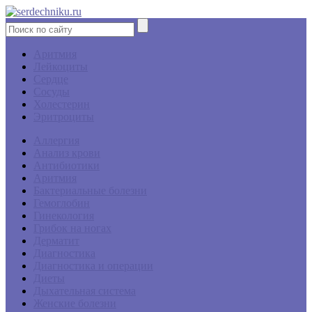
Аритмия
Лейкоциты
Сердце
Сосуды
Холестерин
Эритроциты
Аллергия
Анализ крови
Антибиотики
Аритмия
Бактериальные болезни
Гемоглобин
Гинекология
Грибок на ногах
Дерматит
Диагностика
Диагностика и операции
Диеты
Дыхательная система
Женские болезни