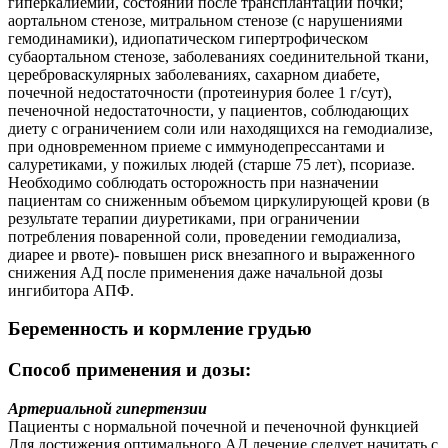
гиперкалиемии, состоянии после трансплантации почки;
аортальном стенозе, митральном стенозе (с нарушениями
гемодинамики), идиопатическом гипертрофическом
субаортальном стенозе, заболеваниях соединительной ткани,
цереброваскулярных заболеваниях, сахарном диабете,
почечной недостаточности (протеинурия более 1 г/сут),
печеночной недостаточности, у пациентов, соблюдающих
диету с ограничением соли или находящихся на гемодиализе,
при одновременном приеме с иммунодепрессантами и
салуретиками, у пожилых людей (старше 75 лет), псориазе.
Необходимо соблюдать осторожность при назначении
пациентам со сниженным объемом циркулирующей крови (в
результате терапии диуретиками, при ограничении
потребления поваренной соли, проведении гемодиализа,
диарее и рвоте)- повышен риск внезапного и выраженного
снижения АД после применения даже начальной дозы
ингибитора АПФ.
Беременность и кормление грудью
Способ применения и дозы:
Артериальной гипертензии
Пациенты с нормальной почечной и печеночной функцией
Для достижения оптимального АД лечение следует начитать с