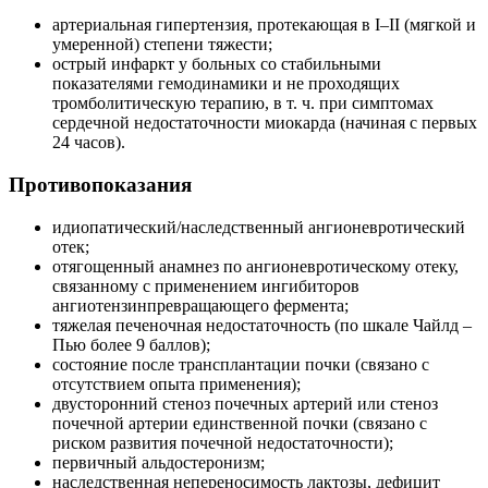
артериальная гипертензия, протекающая в I–II (мягкой и
умеренной) степени тяжести;
острый инфаркт у больных со стабильными
показателями гемодинамики и не проходящих
тромболитическую терапию, в т. ч. при симптомах
сердечной недостаточности миокарда (начиная с первых
24 часов).
Противопоказания
идиопатический/наследственный ангионевротический
отек;
отягощенный анамнез по ангионевротическому отеку,
связанному с применением ингибиторов
ангиотензинпревращающего фермента;
тяжелая печеночная недостаточность (по шкале Чайлд –
Пью более 9 баллов);
состояние после трансплантации почки (связано с
отсутствием опыта применения);
двусторонний стеноз почечных артерий или стеноз
почечной артерии единственной почки (связано с
риском развития почечной недостаточности);
первичный альдостеронизм;
наследственная непереносимость лактозы, дефицит