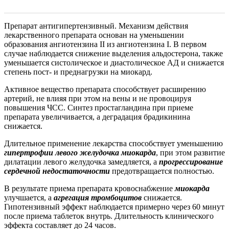
Препарат антигипертензивный. Механизм действия
лекарственного препарата основан на уменьшении
образования ангиотензина II из ангиотензина I. В первом
случае наблюдается снижение выделения альдостерона, также
уменьшается систолическое и диастолическое АД и снижается
степень пост- и преднагрузки на миокард.
Активное вещество препарата способствует расширению
артерий, не влияя при этом на вены и не провоцируя
повышения ЧСС. Синтез простагландина при приеме
препарата увеличивается, а деградация брадикинина
снижается.
Длительное применение лекарства способствует уменьшению
гипертрофии левого желудочка миокарда
, при этом развитие
дилатации левого желудочка замедляется, а
прогрессирование
сердечной недостаточности
предотвращается полностью.
В результате приема препарата кровоснабжение
миокарда
улучшается, а
агрегация тромбоцитов
снижается.
Гипотензивный эффект наблюдается примерно через 60 минут
после приема таблеток внутрь. Длительность клинического
эффекта составляет до 24 часов.