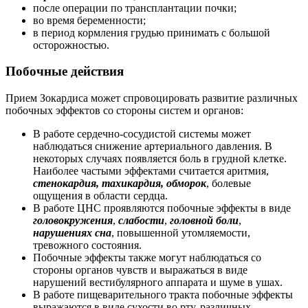
после операции по трансплантации почки;
во время беременности;
в период кормления грудью принимать с большой
осторожностью.
Побочные действия
Прием Зокардиса может спровоцировать развитие различных
побочных эффектов со стороны систем и органов:
В работе сердечно-сосудистой системы может
наблюдаться снижение артериального давления. В
некоторых случаях появляется боль в грудной клетке.
Наиболее частыми эффектами считается аритмия,
стенокардия, тахикардия, обморок
, болевые
ощущения в области сердца.
В работе ЦНС проявляются побочные эффекты в виде
головокружения
,
слабости
,
головной боли
,
нарушениях сна
, повышенной утомляемости,
тревожного состояния.
Побочные эффекты также могут наблюдаться со
стороны органов чувств и выражаться в виде
нарушений вестибулярного аппарата и шуме в ушах.
В работе пищеварительного тракта побочные эффекты
выражаются в виде сухости во рту, различных