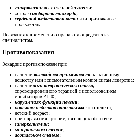
гипертензии
всех степеней тяжести;
острого
инфаркта миокарда
;
сердечной недостаточности
или признаков ее
проявления.
Показания к применению препарата определяются
специалистом.
Противопоказания
Зокардис противопоказан при:
наличии
высокой восприимчивости
к активному
веществу или вспомогательным компонентам лекарства;
наличии
ангионевротического отека,
спровоцированного терапией с использованием
ингибиторов АПФ;
нарушениях функции печени
;
почечная недостаточность
тяжелой степени;
детский возраст;
при поражении артерий, питающих обе почки;
гиперкалиемии
;
митриальном стенозе
;
аортальном стенозе
;