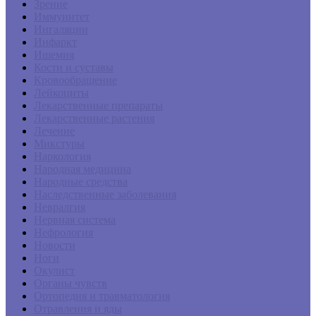
Зрение
Иммунитет
Ингаляции
Инфаркт
Ишемия
Кости и суставы
Кровообращение
Лейкоциты
Лекарственные препараты
Лекарственные растения
Лечение
Микстуры
Наркология
Народная медицина
Народные средства
Наследственные заболевания
Невралгия
Нервная система
Нефрология
Новости
Ноги
Окулист
Органы чувств
Ортопедия и травматология
Отравления и яды