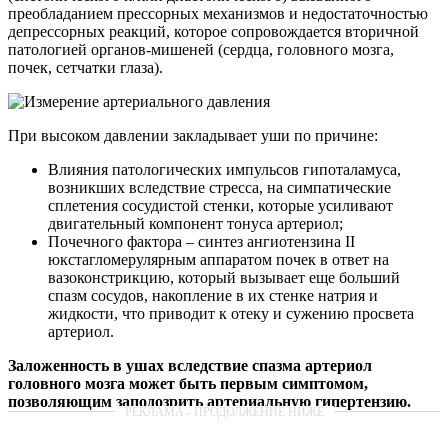
преобладанием прессорных механизмов и недостаточностью
депрессорных реакций, которое сопровождается вторичной
патологией органов-мишеней (сердца, головного мозга,
почек, сетчатки глаза).
При высоком давлении закладывает уши по причине:
Влияния патологических импульсов гипоталамуса,
возникших вследствие стресса, на симпатические
сплетения сосудистой стенки, которые усиливают
двигательный компонент тонуса артериол;
Почечного фактора – синтез ангиотензина II
юкстагломерулярным аппаратом почек в ответ на
вазоконстрикцию, который вызывает еще больший
спазм сосудов, накопление в их стенке натрия и
жидкости, что приводит к отеку и сужению просвета
артериол.
Заложенность в ушах вследствие спазма артериол
головного мозга может быть первым симптомом,
позволяющим заподозрить артериальную гипертензию.