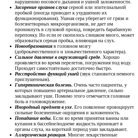
нарушению носового дыхания и ушной заложенности.
Засорение органов слуха
серной или эпителиальной
пробкой (иногда приводит к ухудшению их
функционирования). Ушная сера уберегает от грязи и
болезнетворных микроорганизмов, не дает им
проникнуть в слуховой проход, повредить барабанную
перепонку. Но если ее скопилось слишком много, может
образоваться серная пробка, влияющая на слух.
Новообразования
в головном мозгу
(доброкачественного и злокачественного характера).
Сильное давление в окружающей среде
. Хорошо
проявляется во время перелетов, погружения под воду.
Проходит самостоятельно достаточно быстро.
Расстройство функций ушей
(звук становится немного
приглушенным).
Гипертоническая болезнь
. Очень часто пациенты, у
которых повышено артериальное давление, сильно
закладывают уши. Помимо этого отмечается головная
боль и головокружение.
Инородный предмет в ухе
. Его появление провоцирует
сильные болезненные ощущения и заложенность.
Попадание воды
. Если во время принятия ванны или
купания в бассейне/водоеме жидкость проникает в
органы слуха, на короткий период уши закладывают.
Аллергическая реакция
. Многие лекарственные