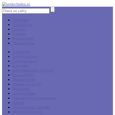
Аритмия
Лейкоциты
Сердце
Сосуды
Холестерин
Эритроциты
Аллергия
Анализ крови
Антибиотики
Аритмия
Бактериальные болезни
Гемоглобин
Гинекология
Грибок на ногах
Дерматит
Диагностика
Диагностика и операции
Диеты
Дыхательная система
Женские болезни