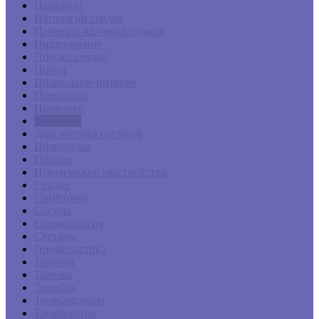
Паразиты
Патологии сердца
Печень и желчный пузырь
Пищеварение
Пороки сердца
Почки
Правильное питание
Препараты
Прививки
Причины
Диагностика суставов
Процедуры
Прыщи
Психические расстройства
Сердце
Симптомы
Сосуды
Стоматология
Суставы
Профилактика
Терапия
Травмы
Тромбоз
Тромбофлебит
Тромбоциты