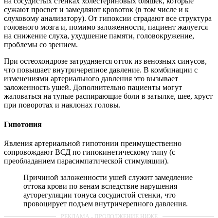
на сосудистых стенках холестериновых бляшек, которые
сужают просвет и замедляют кровоток (в том числе и к
слуховому анализатору). От гипоксии страдают все структура
головного мозга и, помимо заложенности, пациент жалуется
на снижение слуха, ухудшение памяти, головокружение,
проблемы со зрением.
При остеохондрозе затрудняется отток из венозных синусов,
что повышает внутричерепное давление. В комбинации с
изменениями артериального давления это вызывает
заложенность ушей. Дополнительно пациенты могут
жаловаться на тупые распирающие боли в затылке, шее, хруст
при поворотах и наклонах головы.
Гипотония
Явления артериальной гипотонии преимущественно
сопровождают ВСД по гипокинетическому типу (с
преобладанием парасимпатической стимуляции).
Причиной заложенности ушей служит замедление
оттока крови по венам вследствие нарушения
ауторегуляции тонуса сосудистой стенки, что
провоцирует подъем внутричерепного давления.