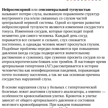
Нейросенсорной
или
сенсоневральной тугоухостью
называют потерю слуха, вызванную поражением структур
внутреннего уха и/или связанных со слухом частей
центральной нервной системы. Одной из причин развития
нейросенсорной тугоухости являются изменения сосудистого
тонуса. Изменения сосудов, которые происходят порой
незаметно для самого человека. Каждый день сосуд
поражается все сильнее и сильнее, слух снижается
постепенно, и однажды человек может проснуться глухим.
Подобные проблемы нередко появляются при повышении
давления (когда сосуды подвергаются значительному
растяжению и сужению), при сужении просвета сосудов из-за
атеросклеротическим бляшек или тромбов. В настоящее время
артериальная гипертония (АГ) рассматривается в истории
человечества как неинфекционная пандемия, поражающая
почти половину населения, а так же как основная причина
сосудистых нарушений слуха.
В основе нарушения слуха у больных с гипертонической
болезнью лежит анатомия слухового анализатора, а именно —
особенности кровоснабжения улитки. Кровоток в улитке
зависит от общего артериального давления и состояния
мозгового кровообращения. При каждом повышении