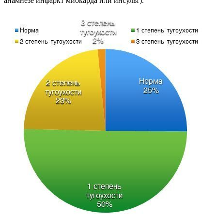
анамнезе инфаркт миокарда или инсульт).