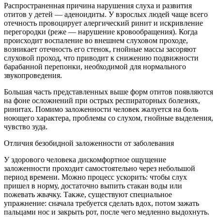
Распространенная причина нарушения слуха и развития
отитов у детей — аденоидиты. У взрослых людей чаще всего
отечность провоцирует алергический ринит и искривление
перегородки (реже — нарушение кровообращения). Когда
происходит воспаление во внешнем слуховом проходе,
возникает отечность его стенок, гнойные массы засоряют
слуховой проход, что приводит к снижению подвижности
барабанной перепонки, необходимой для нормального
звукопроведения.
Большая часть представленных выше форм отитов появляются
на фоне осложнений при острых респираторных болезнях,
ринитах. Помимо заложенности человек жалуется на боль
ноющего характера, проблемы со слухом, гнойные выделения,
чувство зуда.
Отличия безобидной заложенности от заболевания
У здорового человека дискомфортное ощущение
заложенности проходит самостоятельно через небольшой
период времени. Можно процесс ускорить: чтобы слух
пришел в норму, достаточно выпить стакан воды или
пожевать жвачку. Также, существуют специальное
упражнение: сначала требуется сделать вдох, потом зажать
пальцами нос и закрыть рот, после чего медленно выдохнуть.