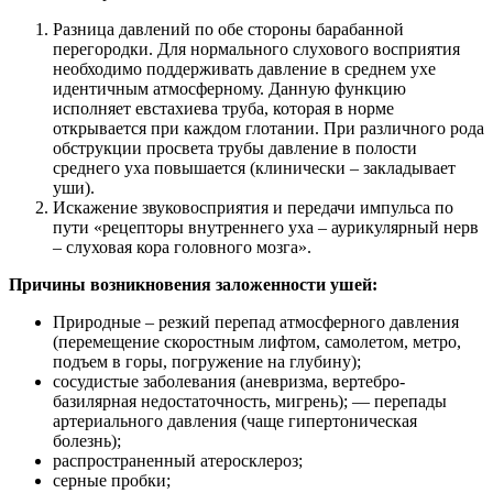
Разница давлений по обе стороны барабанной
перегородки. Для нормального слухового восприятия
необходимо поддерживать давление в среднем ухе
идентичным атмосферному. Данную функцию
исполняет евстахиева труба, которая в норме
открывается при каждом глотании. При различного рода
обструкции просвета трубы давление в полости
среднего уха повышается (клинически – закладывает
уши).
Искажение звуковосприятия и передачи импульса по
пути «рецепторы внутреннего уха – аурикулярный нерв
– слуховая кора головного мозга».
Причины возникновения заложенности ушей:
Природные – резкий перепад атмосферного давления
(перемещение скоростным лифтом, самолетом, метро,
подъем в горы, погружение на глубину);
сосудистые заболевания (аневризма, вертебро-
базилярная недостаточность, мигрень); — перепады
артериального давления (чаще гипертоническая
болезнь);
распространенный атеросклероз;
серные пробки;