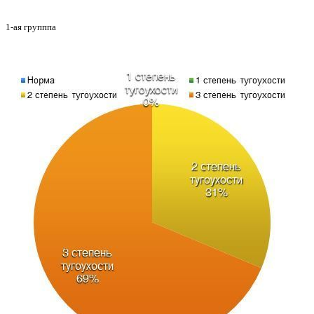
1-ая групппа