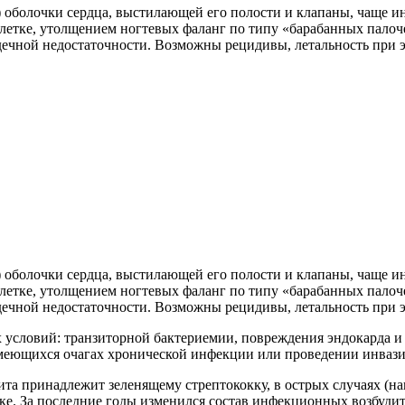
 оболочки сердца, выстилающей его полости и клапаны, чаще и
 клетке, утолщением ногтевых фаланг по типу «барабанных пало
рдечной недостаточности. Возможны рецидивы, летальность при 
 оболочки сердца, выстилающей его полости и клапаны, чаще и
 клетке, утолщением ногтевых фаланг по типу «барабанных пало
рдечной недостаточности. Возможны рецидивы, летальность при 
словий: транзиторной бактериемии, повреждения эндокарда и э
имеющихся очагах хронической инфекции или проведении инва
та принадлежит зеленящему стрептококку, в острых случаях (на
чке. За последние годы изменился состав инфекционных возбуди