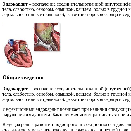
Эндокардит
– воспаление соединительнотканной (внутренней)
тела, слабостью, ознобом, одышкой, кашлем, болью в грудной
аортального или митрального), развитию пороков сердца и се
Общие сведения
Эндокардит
– воспаление соединительнотканной (внутренней)
тела, слабостью, ознобом, одышкой, кашлем, болью в грудной
аортального или митрального), развитию пороков сердца и се
Инфекционный эндокардит возникает при наличии следующих у
нарушения иммунитета. Бактериемия может развиваться при 
Ведущая роль в развитии подострого инфекционного эндокарди
стафилококку, реже энтерококку, пневмококку, кишечной пало