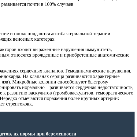
азвивается почти в 100% случаев.
ние и плохо поддаются антибактериальной терапии.
ящих венозных катетерах.
факторов входят выраженные нарушения иммунитета,
стным относятся врожденные и приобретенные анатомические
ражениях сердечных клапанов. Гемодинамические нарушения,
ндокарда. На клапанах сердца развиваются характерные
и язв). Микробные колонии способствуют быстрому
ировать нормально – развивается сердечная недостаточность,
е к развитию васкулитов (тромбоваскулитов, геморрагического
 Нередко отмечаются поражения более крупных артерий:
ет стрептококк.
итов, их нормы при беременности