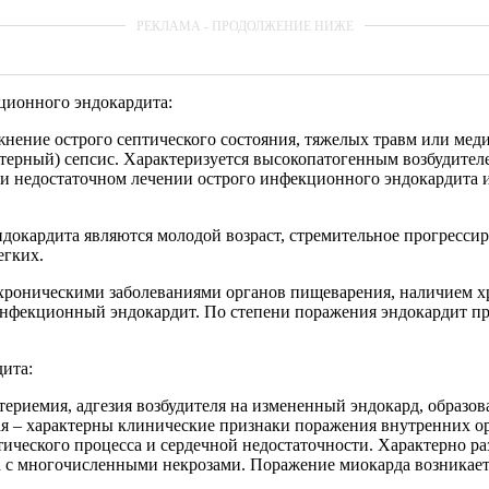
ионного эндокардита:
ложнение острого септического состояния, тяжелых травм или мед
терный) сепсис. Характеризуется высокопатогенным возбудите
при недостаточном лечении острого инфекционного эндокардита 
окардита являются молодой возраст, стремительное прогресси
егких.
роническими заболеваниями органов пищеварения, наличием х
нфекционный эндокардит. По степени поражения эндокардит пр
ита:
териемия, адгезия возбудителя на измененный эндокард, образо
 – характерны клинические признаки поражения внутренних орг
птического процесса и сердечной недостаточности. Характерно 
да с многочисленными некрозами. Поражение миокарда возникает