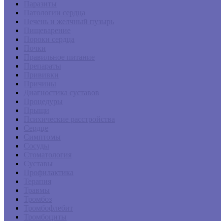
Паразиты
Патологии сердца
Печень и желчный пузырь
Пищеварение
Пороки сердца
Почки
Правильное питание
Препараты
Прививки
Причины
Диагностика суставов
Процедуры
Прыщи
Психические расстройства
Сердце
Симптомы
Сосуды
Стоматология
Суставы
Профилактика
Терапия
Травмы
Тромбоз
Тромбофлебит
Тромбоциты