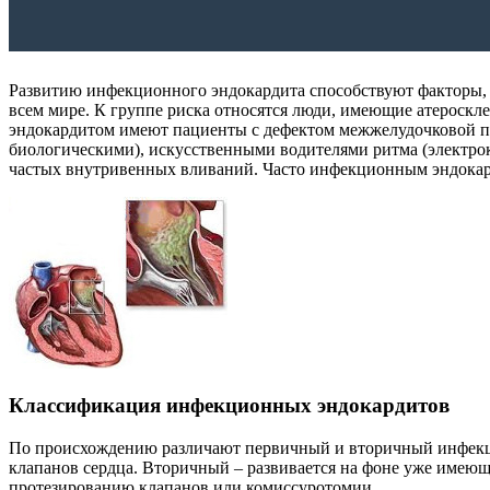
Развитию инфекционного эндокардита способствуют факторы,
всем мире. К группе риска относятся люди, имеющие атероск
эндокардитом имеют пациенты с дефектом межжелудочковой пе
биологическими), искусственными водителями ритма (электро
частых внутривенных вливаний. Часто инфекционным эндока
Классификация инфекционных эндокардитов
По происхождению различают первичный и вторичный инфекци
клапанов сердца. Вторичный – развивается на фоне уже имеющ
протезированию клапанов или комиссуротомии.