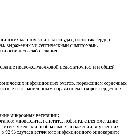
ицинских манипуляций на сосудах, полостях сердца:
лем, выраженными септическими симптомами.
или основного заболевания.
рование правожелудочковой недостаточности и общей
ронических инфекционных очагов, поражением сердечных
отекает с ограниченным поражением створок сердечных
вание микробных вегетаций;
анов: миокардита, гепатита, нефрита, спленомегалии;
развитие тяжелых и необратимых поражений внутренних
 в 92 % случаев затяжного инфекционного эндокардита.