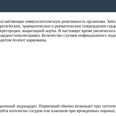
 ослабляющие иммунологическую реактивность организма. Забо
леротические, травматические и ревматические повреждения се
регородки, коарктацией аорты. В настоящее время увеличилось
кардиостимуляторами). Количество случаев инфекционного энд
рдитом болеют наркоманы.
онный эндокардит. Первичный обычно возникает при септичес
ейся патологии сосудов или клапанов при врожденных пороках,