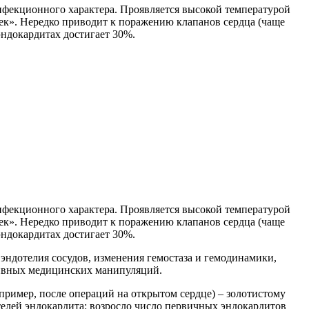
нфекционного характера. Проявляется высокой температурой
чек». Нередко приводит к поражению клапанов сердца (чаще
эндокардитах достигает 30%.
нфекционного характера. Проявляется высокой температурой
чек». Нередко приводит к поражению клапанов сердца (чаще
эндокардитах достигает 30%.
ндотелия сосудов, изменения гемостаза и гемодинамики,
зивных медицинских манипуляций.
пример, после операций на открытом сердце) – золотистому
телей эндокардита: возросло число первичных эндокардитов