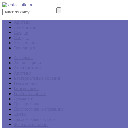
Аритмия
Лейкоциты
Сердце
Сосуды
Холестерин
Эритроциты
Аллергия
Анализ крови
Антибиотики
Аритмия
Бактериальные болезни
Гемоглобин
Гинекология
Грибок на ногах
Дерматит
Диагностика
Диагностика и операции
Диеты
Дыхательная система
Женские болезни