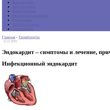
Упражнения
Уход за кожей
Физиотерапия
Физическое развитие
Холестерин
Частые вопросы
Эритроциты
Главная
›
Тромбоциты
12.12.2019
Эндокардит – симптомы и лечение, при
Инфекционный эндокардит