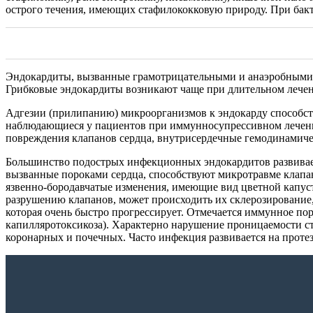
острого течения, имеющих стафилококковую природу. При бак
Эндокардиты, вызванные грамотрицательными и анаэробными 
Грибковые эндокардиты возникают чаще при длительном лечен
Адгезии (прилипанию) микроорганизмов к эндокарду способс
наблюдающиеся у пациентов при иммунносупрессивном лечении
повреждения клапанов сердца, внутрисердечные гемодинамиче
Большинство подострых инфекционных эндокардитов развивае
вызванные пороками сердца, способствуют микротравме клапан
язвенно-бородавчатые изменения, имеющие вид цветной капус
разрушению клапанов, может происходить их склерозирование,
которая очень быстро прогрессирует. Отмечается иммунное по
капилляротоксикоза). Характерно нарушение проницаемости с
коронарных и почечных. Часто инфекция развивается на протез