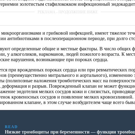
териемии золотистым стафилококком инфекционный эндокардит р
микроорганизмами и грибковой инфекцией, имеют тяжелое тече
ии антибиотиками в послеоперационном периоде, при долго сто
твуют определенные общие и местные факторы. В число общих 
, у алкоголиков, наркоманов, людей пожилого возраста. К ме
ские нарушения, возникающие при пороках сердца.
тся при врожденных пороках сердца или при ревматических по
ов (преимущественно митрального и аортального), изменению э
ты (полипозные наложения тромботических масс на поверхност
 деформация и разрыв. Поврежденный клапан не может функцион
ражение эндотелия мелких сосудов кожи и слизистых, приводяще
тенок кровеносных сосудов и появление мелких кровоизлияний.
ированном клапане, в этом случае возбудителем чаще всего быва
READ
Низкие тромбоциты при беременности — функции тромбоц