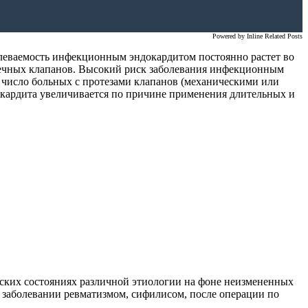
Powered by
Inline Related Posts
леваемость инфекционным эндокардитом постоянно растет во
рдечных клапанов. Высокий риск заболевания инфекционным
 число больных с протезами клапанов (механическими или
окардита увеличивается по причине применения длительных и
ких состояниях различной этиологии на фоне неизмененных
 заболевании ревматизмом, сифилисом, после операции по