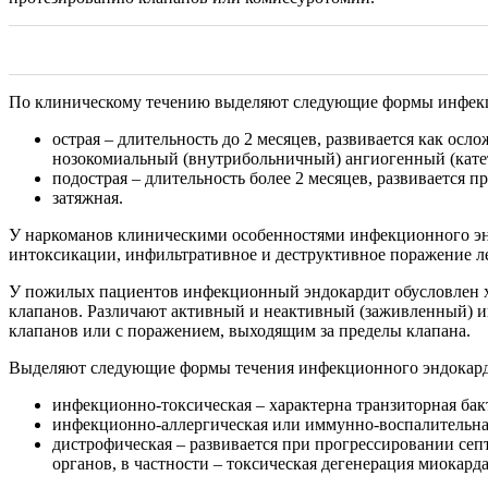
По клиническому течению выделяют следующие формы инфекц
острая – длительность до 2 месяцев, развивается как ос
нозокомиальный (внутрибольничный) ангиогенный (кате
подострая – длительность более 2 месяцев, развивается 
затяжная.
У наркоманов клиническими особенностями инфекционного энд
интоксикации, инфильтративное и деструктивное поражение л
У пожилых пациентов инфекционный эндокардит обусловлен х
клапанов. Различают активный и неактивный (заживленный) и
клапанов или с поражением, выходящим за пределы клапана.
Выделяют следующие формы течения инфекционного эндокард
инфекционно-токсическая – характерна транзиторная бак
инфекционно-аллергическая или иммунно-воспалительная
дистрофическая – развивается при прогрессировании се
органов, в частности – токсическая дегенерация миокар