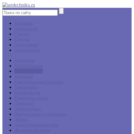
Аритмия
Лейкоциты
Сердце
Сосуды
Холестерин
Эритроциты
Аллергия
Анализ крови
Антибиотики
Аритмия
Бактериальные болезни
Гемоглобин
Гинекология
Грибок на ногах
Дерматит
Диагностика
Диагностика и операции
Диеты
Дыхательная система
Женские болезни