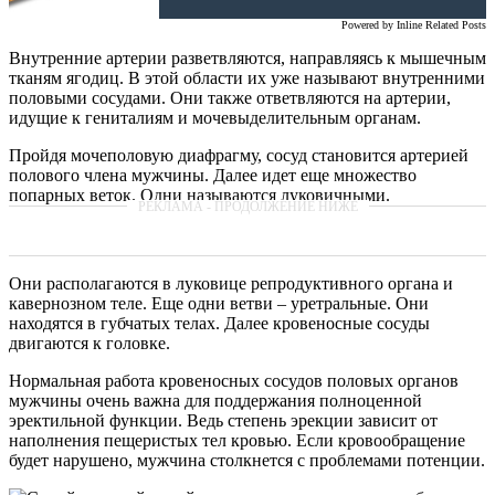
Powered by
Inline Related Posts
Внутренние артерии разветвляются, направляясь к мышечным
тканям ягодиц. В этой области их уже называют внутренними
половыми сосудами. Они также ответвляются на артерии,
идущие к гениталиям и мочевыделительным органам.
Пройдя мочеполовую диафрагму, сосуд становится артерией
полового члена мужчины. Далее идет еще множество
попарных веток. Одни называются луковичными.
Они располагаются в луковице репродуктивного органа и
кавернозном теле. Еще одни ветви – уретральные. Они
находятся в губчатых телах. Далее кровеносные сосуды
двигаются к головке.
Нормальная работа кровеносных сосудов половых органов
мужчины очень важна для поддержания полноценной
эректильной функции. Ведь степень эрекции зависит от
наполнения пещеристых тел кровью. Если кровообращение
будет нарушено, мужчина столкнется с проблемами потенции.