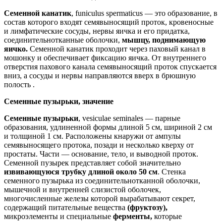
Семенной канатик
, funiculus spermaticus — это образование, в
состав которого входят семявыносящий проток, кровеносные
и лимфатические сосуды, нервы яичка и его придатка,
соединительнотканные оболочки,
мышцу, поднимающую
яичко.
Семенной канатик проходит через паховый канал в
мошонку и обеспечивает фиксацию яичка. От внутреннего
отверстия пахового канала семявыносящий проток спускается
вниз, а сосуды и нервы направляются вверх в брюшную
полость .
Семенные пузырьки, значение
Семенные пузырьки
, vesiculae seminales — парные
образования, удлиненной формы длиной 5 см, шириной 2 см
и толщиной 1 см. Расположены кнаружи от ампулы
семявыносящего протока, позади и несколько кверху от
простаты. Части — основание, тело
,
и выводной проток.
Семенной пузырек представляет собой значительно
извивающуюся трубку
длиной около 50 см
. Стенка
семенного пузырька из соединительнотканной оболочки,
мышечной и внутренней слизистой оболочек,
многочисленные железы которой вырабатывают секрет,
содержащий питательные вещества
(фруктозу),
микроэлементы и специальные
ферменты,
которые