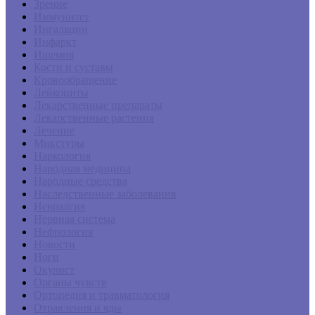
Зрение
Иммунитет
Ингаляции
Инфаркт
Ишемия
Кости и суставы
Кровообращение
Лейкоциты
Лекарственные препараты
Лекарственные растения
Лечение
Микстуры
Наркология
Народная медицина
Народные средства
Наследственные заболевания
Невралгия
Нервная система
Нефрология
Новости
Ноги
Окулист
Органы чувств
Ортопедия и травматология
Отравления и яды