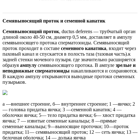
Семявыносящий проток и семенной канатик
Семявыносящий проток
, ductus deferens — трубчатый орган
длиной около 40-50 см, диаметр 0,5 мм, доставляет в ампулу
семявыносящего протока сперматозоиды. Семявыносящий
проток проходит в составе
семенного канатика
, входит через
паховый канал и спускается в полость таза (тазовая часть).к
задней стенки мочевого пузыря. где значительно расширяется
образуя
ампулу
семявыносящего протока. В ампуле
зрелые и
неподвижные сперматозоиды
накапливаются и сохраняются.
В каждую ампулу открываются выводные протоки семенных
пузырьков.
а —внешнее строение, б— внутреннее строение; 1 —яичко; 2
— головка придатка яичка; 3 —семенной канатик; 4 —
оболочки яичка; 5— тело придатка яичка; 6— хвост придатка
яичка; 7 — извитые семенные канальцы; 8 —прямые
семенные канальцы; 9—выносящие проточки; 10—проток
придатка; 11— семявыносящий проток; 12 — сеть яичка; 13 —
белочная оболочка; 14 — долька яичка