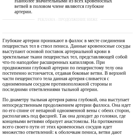
Наиболее значительными из всех кровеносных
ветвей в половом члене являются глубокие
артерии.
Глубокие артерии проникают в фаллос в месте соединения
пещеристых тел в ствол пениса. Данные кровеносные сосуды
выступают основой поставок артериальной крови в
эректильные ткани пещеристых тел, представляющей собой
что-то наподобие расширенных капилляров. При
продвижении глубокой артерии по пещеристому телу она
постепенно истончается, отдавая боковые ветви. В верхней
части пещеристого тела данная артерия сливается с
одноименным сосудом противоположной стороны и
последними ответвлениями тыльной артерии.
По диаметру тыльная артерия равна глубокой, она выступает
непосредственным продолжением артерии фаллоса. Она идет
по его спине от непарной одноименной вены с обеих сторон,
располагаясь под фасцией. Так она доходит до головки, где
концевыми ветвями образует анастомозы. На протяжении
всего своего пути от этих кровеносных сосудов идет
множество ответвлений: к оболочкам пениса, ветви дают