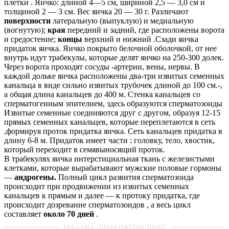
плетки . Яичко: длиной 4—5 см, шириной 2,5 — 3,0 см и
толщиной 2 — 3 см. Вес яичка 20 — 30 г. Различают
поверхности
латеральную (выпуклую) и медиальную
(вогнутую);
края
передний и задний, где расположены ворота
и средостение;
концы
верхний и нижний .Сзади яичка
придаток яичка. Яичко покрыто белочной оболочкой, от нее
внутрь идут трабекулы, которые делят яичко на 250-300 долек.
Через ворота проходят сосуды -артерии, вены, нервы. В
каждой дольке яичка расположены два-три извитых семенных
канальца в виде сильно извитых трубочек длиной до 100 см.-,
а общая длина канальцев до 400 м. Стенка канальцев со
сперматогенным эпителием, здесь образуются сперматозоиды
Извитые семенные соединяются друг с другом, образуя 12-15
прямых семенных канальцев, которые переплетаются в сеть
,формируя проток придатка яичка. Сеть канальцев придатка в
длину 6-8 м. Придаток имеет части : головку, тело, хвостик,
который переходит в семявыносящий проток.
В трабекулях яичка интерстициальная ткань с железистыми
клетками, которые вырабатывают мужские половые гормоны
—
андрогены.
Полный цикл развития сперматозоида
происходит при продвижении из извитых семенных
канальцев к прямым и далее — к протоку придатка, где
происходит дозревание сперматозоидов , а весь цикл
составляет
около 70 дней
.