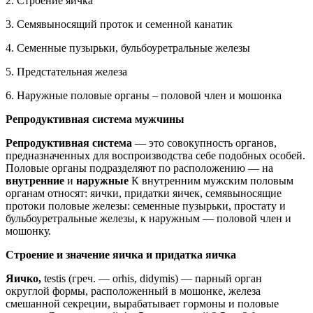
2. Строение яичка
3. Семявыносящий проток и семенной канатик
4. Семенные пузырьки, бульбоуретральные железы
5. Предстательная железа
6. Наружные половые органы – половой член и мошонка
Репродуктивная система мужчины
Репродуктивная система
— это совокупность органов,
предназначенных для воспроизводства себе подобных особей.
Половые органы подразделяют по расположению — на
внутренние
и
наружные
К внутренним мужским половым
органам относят: яички, придатки яичек, семявыносящие
протоки половые железы: семенные пузырьки, простату и
бульбоуретральные железы, к наружным — половой член и
мошонку.
Строение и значение яичка и придатка яичка
Яичко
,
testis (греч. — orhis, didymis) — парный орган
округлой формы, расположенный в мошонке, железа
смешанной секреции, вырабатывает гормоны и половые