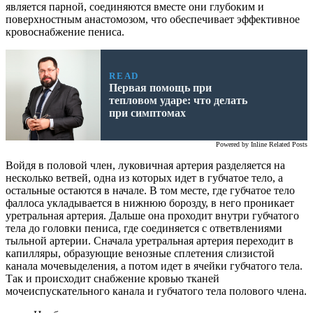
является парной, соединяются вместе они глубоким и
поверхностным анастомозом, что обеспечивает эффективное
кровоснабжение пениса.
READ
Первая помощь при
тепловом ударе: что делать
при симптомах
Powered by
Inline Related Posts
Войдя в половой член, луковичная артерия разделяется на
несколько ветвей, одна из которых идет в губчатое тело, а
остальные остаются в начале. В том месте, где губчатое тело
фаллоса укладывается в нижнюю борозду, в него проникает
уретральная артерия. Дальше она проходит внутри губчатого
тела до головки пениса, где соединяется с ответвлениями
тыльной артерии. Сначала уретральная артерия переходит в
капилляры, образующие венозные сплетения слизистой
канала мочевыделения, а потом идет в ячейки губчатого тела.
Так и происходит снабжение кровью тканей
мочеиспускательного канала и губчатого тела полового члена.