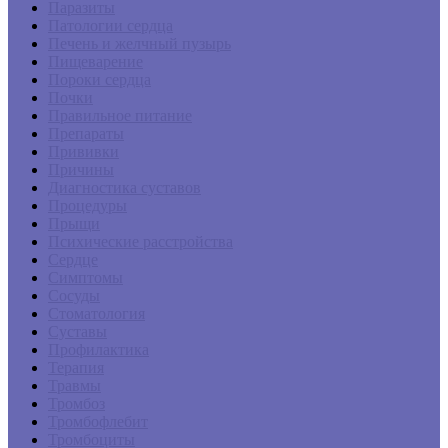
Паразиты
Патологии сердца
Печень и желчный пузырь
Пищеварение
Пороки сердца
Почки
Правильное питание
Препараты
Прививки
Причины
Диагностика суставов
Процедуры
Прыщи
Психические расстройства
Сердце
Симптомы
Сосуды
Стоматология
Суставы
Профилактика
Терапия
Травмы
Тромбоз
Тромбофлебит
Тромбоциты