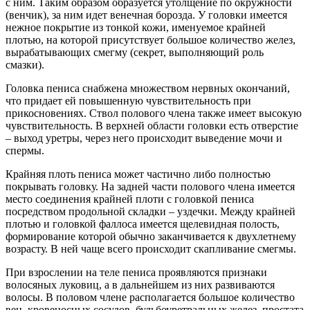
с ним. Таким образом образуется утолщение по окружности
(венчик), за ним идет венечная борозда. У головки имеется
нежное покрытие из тонкой кожи, именуемое крайней
плотью, на которой присутствует большое количество желез,
вырабатывающих смегму (секрет, выполняющий роль
смазки).
Головка пениса снабжена множеством нервных окончаний,
что придает ей повышенную чувствительность при
прикосновениях. Ствол полового члена также имеет высокую
чувствительность. В верхней области головки есть отверстие
– выход уретры, через него происходит выведение мочи и
спермы.
Крайняя плоть пениса может частично либо полностью
покрывать головку. На задней части полового члена имеется
место соединения крайней плоти с головкой пениса
посредством продольной складки – уздечки. Между крайней
плотью и головкой фаллоса имеется щелевидная полость,
формирование которой обычно заканчивается к двухлетнему
возрасту. В ней чаще всего происходит скапливание смегмы.
При взрослении на теле пениса проявляются признаки
волосяных луковиц, а в дальнейшем из них развиваются
волосы. В половом члене располагается большое количество
вен, кровеносных сосудов, бульбоуретральных желез, простата