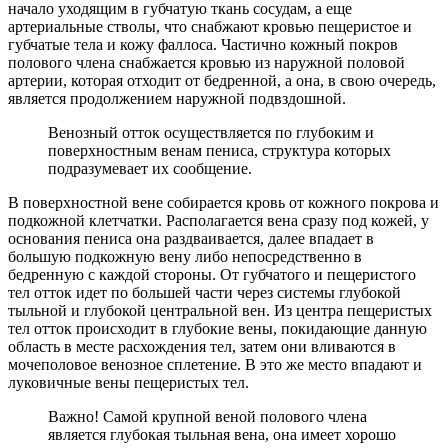
начало уходящим в губчатую ткань сосудам, а еще
артериальные стволы, что снабжают кровью пещеристое и
губчатые тела и кожу фаллоса. Частично кожный покров
полового члена снабжается кровью из наружной половой
артерии, которая отходит от бедренной, а она, в свою очередь,
является продолжением наружной подвздошной.
Венозный отток осуществляется по глубоким и
поверхностным венам пениса, структура которых
подразумевает их сообщение.
В поверхностной вене собирается кровь от кожного покрова и
подкожной клетчатки. Располагается вена сразу под кожей, у
основания пениса она раздваивается, далее впадает в
большую подкожную вену либо непосредственно в
бедренную с каждой стороны. От губчатого и пещеристого
тел отток идет по большей части через системы глубокой
тыльной и глубокой центральной вен. Из центра пещеристых
тел отток происходит в глубокие вены, покидающие данную
область в месте расхождения тел, затем они вливаются в
мочеполовое венозное сплетение. В это же место впадают и
луковичные вены пещеристых тел.
Важно! Самой крупной веной полового члена
является глубокая тыльная вена, она имеет хорошо