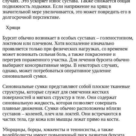
случаях. Это ускоряет износ сустава. Также снижается общая
подвижность лодыжки. Если напряжение на хрящ в
значительной мере увеличивается, это может повредить его в
долгосрочной перспективе.
Хрящи
Бурсит обычно возникает в особых суставах – голеностопном,
локтевом или плечевом. Хотя воспаление изначально
проявляется только при физических нагрузках, со временем
может возникать сильная боль, а также покраснение и
перегрев пораженного участка. Для лечения бурсита обычно
выбирают консервативные меры. В некоторых случаях,
однако, может потребоваться оперативное удаление
синовиальной сумки.
Синовиальные сумки представляют собой плоские тканевые
структуры, которые служат для смягчения жестких
поверхностей и мягких структур в теле. Они содержат
синовиальную жидкость, которая позволяет совершать
плавные движения. Сумки обычно расположены вблизи
суставов – коленей, плеч или локтей. Они встречаются в
частях тела, где кожа или мышцы лежат прямо на кости.
Уборщицы, борцы, хоккеисты и теннисисты, а также
волейболисты имеют повышенный риск развития бурсита.