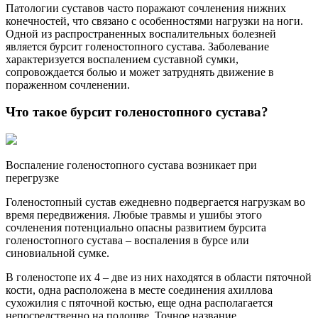
Патологии суставов часто поражают сочленения нижних
конечностей, что связано с особенностями нагрузки на ноги.
Одной из распространенных воспалительных болезней
является бурсит голеностопного сустава. Заболевание
характеризуется воспалением суставной сумки,
сопровождается болью и может затруднять движение в
пораженном сочленении.
Что такое бурсит голеностопного сустава?
Воспаление голеностопного сустава возникает при
перегрузке
Голеностопный сустав ежедневно подвергается нагрузкам во
время передвижения. Любые травмы и ушибы этого
сочленения потенциально опасны развитием бурсита
голеностопного сустава – воспаления в бурсе или
синовиальной сумке.
В голеностопе их 4 – две из них находятся в области пяточной
кости, одна расположена в месте соединения ахиллова
сухожилия с пяточной костью, еще одна располагается
непосредственно на подошве. Точное название