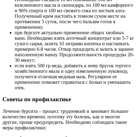
вазелинового масла и скипидара, по 100 мл камфорного
и 96% спирта и 100 мл свежего сока из листьев алоэ.
Полученный крем настоять в темном сухом месте на
протяжении 5 суток, после чего бальзам готов к
применению;
при бурсите актуально применение общих хвойных
ванн. Необходимо взять аптечный концентрат или 5-7 кг
сухого сырья, залить 10 литрами кипятка и настаивать
примерно 6-8 часов. Отвар процедить и залить в заранее
наполненную ванну. Продолжительность процедуры 20-
30 минут;
если взять 500 гр меда, добавить к нему брусок тертого
хозяйственного мыла и одну измельченную луковицу,
получится отличная медовая мазь. Регулярное ее
применение поможет справиться с болью и уменьшить
отек.
Советы по профилактике
Лечение бурсита – процесс трудоемкий и занимает большое
количество времени, поэтому эту болезнь, как и многие
другие, проще предупредить. Необходимо соблюдать такие
меры профилактики: