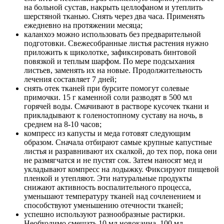
на больной сустав, накрыть целлофаном и утеплить
шерстяной тканью. Снять через два часа. Применять
ежедневно на протяжении месяца;
каланхоэ можно использовать без предварительной
подготовки. Свежесобранные листья растения нужно
приложить к щиколотке, зафиксировать бинтовой
повязкой и теплым шарфом. По мере подсыхания
листьев, заменять их на новые. Продолжительность
лечения составляет 7 дней;
снять отек тканей при бурсите помогут солевые
примочки. 15 г каменной соли разводят в 500 мл
горячей воды. Смачивают в растворе кусочек ткани и
прикладывают к голеностопному суставу на ночь, в
среднем на 8-10 часов;
компресс из капусты и меда готовят следующим
образом. Сначала отбирают самые крупные капустные
листья и разравнивают их скалкой, до тех пор, пока они
не размягчатся и не пустят сок. Затем наносят мед и
укладывают компресс на лодыжку. Фиксируют пищевой
пленкой и утепляют. Эти натуральные продукты
снижают активность воспалительного процесса,
уменьшают температуру тканей над сочленением и
способствуют уменьшению отечности тканей;
успешно используют разнообразные растирки.
Необходимо смешать 10 мл новокаина, 100 мл