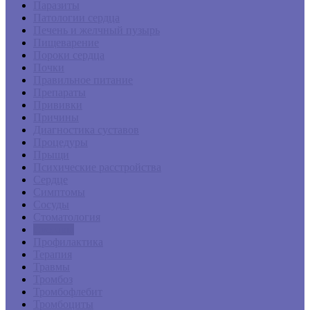
Паразиты
Патологии сердца
Печень и желчный пузырь
Пищеварение
Пороки сердца
Почки
Правильное питание
Препараты
Прививки
Причины
Диагностика суставов
Процедуры
Прыщи
Психические расстройства
Сердце
Симптомы
Сосуды
Стоматология
Суставы
Профилактика
Терапия
Травмы
Тромбоз
Тромбофлебит
Тромбоциты