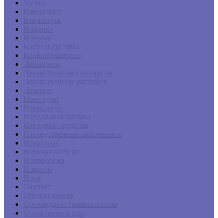
Зрение
Иммунитет
Ингаляции
Инфаркт
Ишемия
Кости и суставы
Кровообращение
Лейкоциты
Лекарственные препараты
Лекарственные растения
Лечение
Микстуры
Наркология
Народная медицина
Народные средства
Наследственные заболевания
Невралгия
Нервная система
Нефрология
Новости
Ноги
Окулист
Органы чувств
Ортопедия и травматология
Отравления и яды