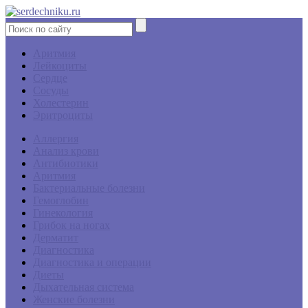
Аритмия
Лейкоциты
Сердце
Сосуды
Холестерин
Эритроциты
Аллергия
Анализ крови
Антибиотики
Аритмия
Бактериальные болезни
Гемоглобин
Гинекология
Грибок на ногах
Дерматит
Диагностика
Диагностика и операции
Диеты
Дыхательная система
Женские болезни