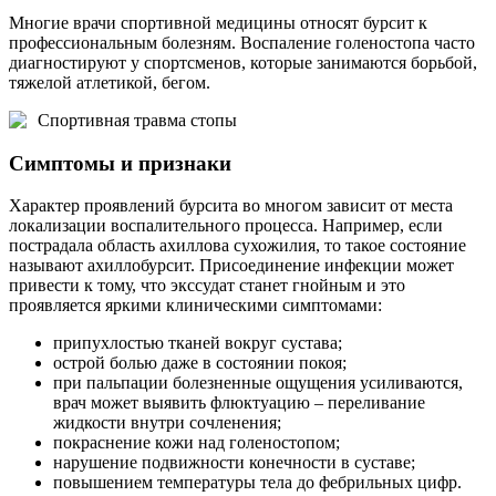
Многие врачи спортивной медицины относят бурсит к
профессиональным болезням. Воспаление голеностопа часто
диагностируют у спортсменов, которые занимаются борьбой,
тяжелой атлетикой, бегом.
Спортивная травма стопы
Симптомы и признаки
Характер проявлений бурсита во многом зависит от места
локализации воспалительного процесса. Например, если
пострадала область ахиллова сухожилия, то такое состояние
называют ахиллобурсит. Присоединение инфекции может
привести к тому, что экссудат станет гнойным и это
проявляется яркими клиническими симптомами:
припухлостью тканей вокруг сустава;
острой болью даже в состоянии покоя;
при пальпации болезненные ощущения усиливаются,
врач может выявить флюктуацию – переливание
жидкости внутри сочленения;
покраснение кожи над голеностопом;
нарушение подвижности конечности в суставе;
повышением температуры тела до фебрильных цифр.