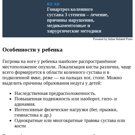
READ
Гонартроз коленного
сустава 3 степени – лечение,
причины нарушения,
медикаментозные и
хирургические методики
Powered by
Inline Related Posts
Особенности у ребенка
Гигрома на ноге у ребенка наиболее распространённое
местоположение опухоли. Локализация кисты различна, чаще
всего формируется в области коленного сустава и в
подколенной ямке, реже — на пальцах ног, стопе. Можно
выделить причины образования недуга у детей:
Наследственная предрасположенность.
Повышенная подвижность или наоборот, гипо- и
адинамия.
Интенсивные физические нагрузки (бег, прыжки,
гимнастика и др.)
Однократные или многократные травмы сустава или
кости