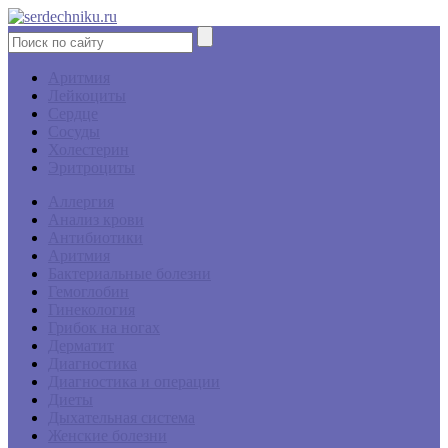
Аритмия
Лейкоциты
Сердце
Сосуды
Холестерин
Эритроциты
Аллергия
Анализ крови
Антибиотики
Аритмия
Бактериальные болезни
Гемоглобин
Гинекология
Грибок на ногах
Дерматит
Диагностика
Диагностика и операции
Диеты
Дыхательная система
Женские болезни