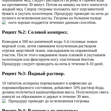
образование мед, следует распарить гигрому в горячей воде
на протяжении 30 минут. Потом на шишку на ноге наносится
жидкий мед. Сверху гигромы положить лист пергаментной
бумаги и укутать полотенцем. Процедуру проводят на ночь до
полного исчезновения кисты. Гигрома на большом пальце
ноги хорошо поддается лечению данным способом.
Рецепт №2: Солевой компресс.
Разводим в 500 мл кипяченой воды 3-4 столовые ложки
морской соли, затем смачиваем полученным раствором
отрезок шерстяной ткани, накладываем на пораженный
участок. После этого накрываем ткань пленкой и укутываем
полотенцем или фиксируем ногу эластичным бинтом.
Процедуру следует проводить на ночь в течении 8-10 дней.
Рецепт №3: Йодный раствор.
10 таблеток аспирина перемалывают в кофемолке до
порошкообразного состояния, добавляют 10% раствор йода,
должна получиться кашицеобразная масса. Полученную смесь
наносят на образование и держат в течение 30 мин.
Процедуру проводят до исчезновения гигромы.
Рецепт №4: Ванночка из чистотела.