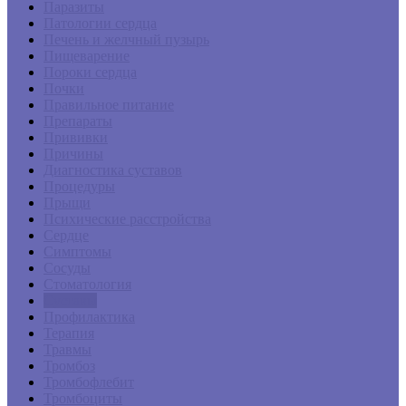
Паразиты
Патологии сердца
Печень и желчный пузырь
Пищеварение
Пороки сердца
Почки
Правильное питание
Препараты
Прививки
Причины
Диагностика суставов
Процедуры
Прыщи
Психические расстройства
Сердце
Симптомы
Сосуды
Стоматология
Суставы
Профилактика
Терапия
Травмы
Тромбоз
Тромбофлебит
Тромбоциты