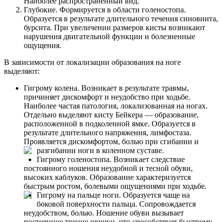
Наиболее распространённый вид.
Глубокие. Формируется в области голеностопа.
Образуется в результате длительного течения синовиита,
бурсита. При увеличении размеров кисты возникают
нарушения двигательной функции и болезненные
ощущения.
В зависимости от локализации образования на ноге
выделяют:
Гигрому колена. Возникает в результате травмы,
причиняет дискомфорт и неудобство при ходьбе.
Наиболее частая патология, локализованная на ногах.
Отдельно выделяют кисту Бейкера — образование,
расположенной в подколенной ямке. Образуется в
результате длительного напряжения, лимфостаза.
Проявляется дискомфортом, болью при сгибании и
разгибании ноги в коленном суставе.
Гигрому голеностопа. Возникает следствие
постоянного ношения неудобной и тесной обуви,
высоких каблуков. Образование характеризуется
быстрым ростом, болевыми ощущениями при ходьбе.
Гигрому на пальце ноги. Образуется чаще на
боковой поверхности пальца. Сопровождается
неудобством, болью. Ношение обуви вызывает
постоянное трение шишки, что способствует быстрому