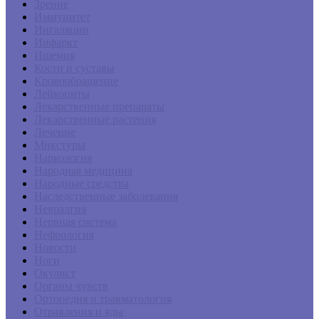
Зрение
Иммунитет
Ингаляции
Инфаркт
Ишемия
Кости и суставы
Кровообращение
Лейкоциты
Лекарственные препараты
Лекарственные растения
Лечение
Микстуры
Наркология
Народная медицина
Народные средства
Наследственные заболевания
Невралгия
Нервная система
Нефрология
Новости
Ноги
Окулист
Органы чувств
Ортопедия и травматология
Отравления и яды