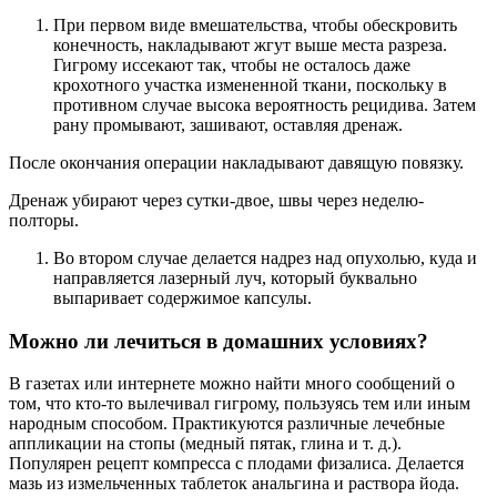
При первом виде вмешательства, чтобы обескровить
конечность, накладывают жгут выше места разреза.
Гигрому иссекают так, чтобы не осталось даже
крохотного участка измененной ткани, поскольку в
противном случае высока вероятность рецидива. Затем
рану промывают, зашивают, оставляя дренаж.
После окончания операции накладывают давящую повязку.
Дренаж убирают через сутки-двое, швы через неделю-
полторы.
Во втором случае делается надрез над опухолью, куда и
направляется лазерный луч, который буквально
выпаривает содержимое капсулы.
Можно ли лечиться в домашних условиях?
В газетах или интернете можно найти много сообщений о
том, что кто-то вылечивал гигрому, пользуясь тем или иным
народным способом. Практикуются различные лечебные
аппликации на стопы (медный пятак, глина и т. д.).
Популярен рецепт компресса с плодами физалиса. Делается
мазь из измельченных таблеток анальгина и раствора йода.