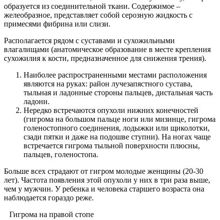
образуется из соединительной ткани. Содержимое –
желеобразное, представляет собой серозную жидкость с
примесями фибрина или слизи.
Располагается рядом с суставами и сухожильными
влагалищами (анатомическое образование в месте крепления
сухожилия к кости, предназначенное для снижения трения).
Наиболее распространенными местами расположения
являются на руках: район лучезапястного сустава,
тыльная и ладонные стороны пальцев, дистальная часть
ладони.
Нередко встречаются опухоли нижних конечностей
(гигрома на большом пальце ноги или мизинце, гигрома
голеностопного соединения, лодыжки или щиколотки,
сзади пятки и даже на подошве ступни). На ногах чаще
встречается гигрома тыльной поверхности плюсны,
пальцев, голеностопа.
Больше всех страдают от гигром молодые женщины (20-30
лет). Частота появления этой опухоли у них в три раза выше,
чем у мужчин. У ребенка и человека старшего возраста она
наблюдается гораздо реже.
Гигрома на правой стопе