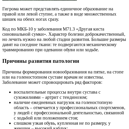
Гигрома может представлять единичное образование на
правой или левой ступне, а также в виде множественных
шишек на обеих ногах сразу.
Код по МКБ-10 у заболевания М71.3 «Другая киста
синовиальной сумки». Характер болезни доброкачественный,
но лечить нужно на любой стадии развития. Большие размеры
давят на соседние ткани: те подвергаются механическому
травмированию при одевании обуви или ходьбе.
Причины развития патологии
Причины формирования новообразования на пятке, на стопе
или на голеностопном суставе врачам не известны.
Заболевание может спровоцировать ряд факторов:
воспалительные процессы внутри сустава с
сухожилиями – артрит с тендинозом;
наличие ежедневных нагрузок на голеностопную
область – отмечается у профессиональных спортсменов,
у людей с профессиональной деятельностью, связанной
с ходьбой или положением стоя;
слишком узкая обувь, купленная не по размеру, у
женщин – высокий каблук;