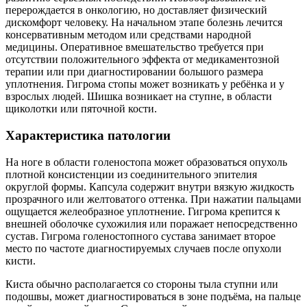
перерождается в онкологию, но доставляет физический
дискомфорт человеку. На начальном этапе болезнь лечится
консервативным методом или средствами народной
медицины. Оперативное вмешательство требуется при
отсутствии положительного эффекта от медикаментозной
терапии или при диагностировании большого размера
уплотнения. Гигрома стопы может возникать у ребёнка и у
взрослых людей. Шишка возникает на ступне, в области
щиколотки или пяточной кости.
Характеристика патологии
На ноге в области голеностопа может образоваться опухоль
плотной консистенции из соединительного эпителия
округлой формы. Капсула содержит внутри вязкую жидкость
прозрачного или желтоватого оттенка. При нажатии пальцами
ощущается желеобразное уплотнение. Гигрома крепится к
внешней оболочке сухожилия или поражает непосредственно
сустав. Гигрома голеностопного сустава занимает второе
место по частоте диагностируемых случаев после опухоли
кисти.
Киста обычно располагается со стороны тыла ступни или
подошвы, может диагностироваться в зоне подъёма, на пальце