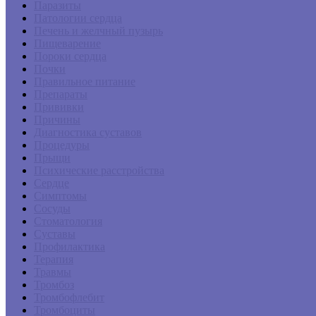
Паразиты
Патологии сердца
Печень и желчный пузырь
Пищеварение
Пороки сердца
Почки
Правильное питание
Препараты
Прививки
Причины
Диагностика суставов
Процедуры
Прыщи
Психические расстройства
Сердце
Симптомы
Сосуды
Стоматология
Суставы
Профилактика
Терапия
Травмы
Тромбоз
Тромбофлебит
Тромбоциты