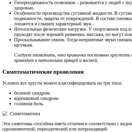
Гиперподвижность позвонков – развивается у людей с не
здоровью.
Особенности производства суставной жидкости. В сустав
подвижности, защиты от повреждений. В составе синовиа
лопаются и слышен характерный звук.
Непосильные физические нагрузки. У спортсменов под 
проходят после хорошей разминки, массажа, но могут поя
Проскальзывание связок. Тогда неприятные звуки связан
щелчкам.
Следует отметить, что привычка постоянно хрустеть не 
приводит к патологиям хрящей и костей.
Симптоматические проявления
Условно все хрусты можно классифицировать на три типа:
болевой синдром;
корешковый синдром;
головная боль.
Симптоматика
Эти симптомы способны иметь отличия в соответствии с видо
одномоментной, периодической или непроходящей.