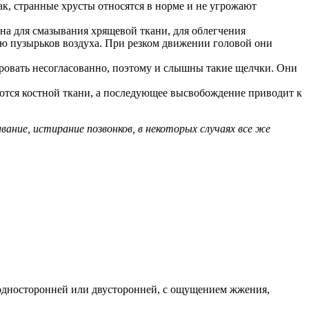
ак, странные хрусты относятся в норме и не угрожают
на для смазывания хрящевой ткани, для облегчения
ию пузырьков воздуха. При резком движении головой они
овать несогласованно, поэтому и слышны такие щелчки. Они
аются костной ткани, а последующее высвобождение приводит к
ание, истирание позвонков, в некоторых случаях все же
 односторонней или двусторонней, с ощущением жжения,