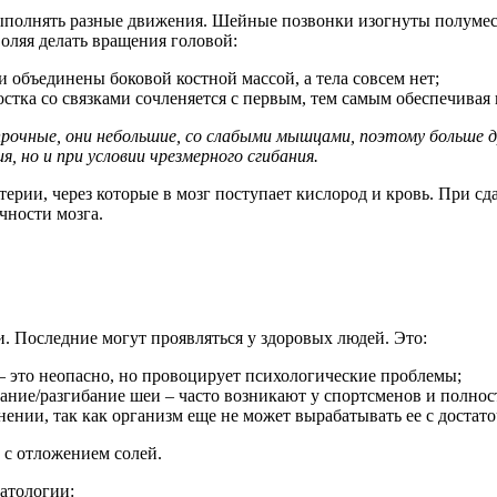
полнять разные движения. Шейные позвонки изогнуты полумеся
оляя делать вращения головой:
и объединены боковой костной массой, а тела совсем нет;
ростка со связками сочленяется с первым, тем самым обеспечив
рочные, они небольшие, со слабыми мышцами, поэтому больше
я, но и при условии чрезмерного сгибания.
терии, через которые в мозг поступает кислород и кровь. При
чности мозга.
 Последние могут проявляться у здоровых людей. Это:
 – это неопасно, но провоцирует психологические проблемы;
ие/разгибание шеи – часто возникают у спортсменов и полност
нении, так как организм еще не может вырабатывать ее с достато
н с отложением солей.
патологии: