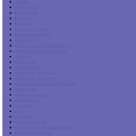
Зрение
Иммунитет
Ингаляции
Инфаркт
Ишемия
Кости и суставы
Кровообращение
Лейкоциты
Лекарственные препараты
Лекарственные растения
Лечение
Микстуры
Наркология
Народная медицина
Народные средства
Наследственные заболевания
Невралгия
Нервная система
Нефрология
Новости
Ноги
Окулист
Органы чувств
Ортопедия и травматология
Отравления и яды