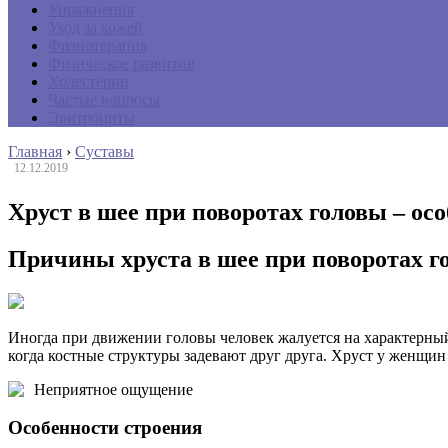
Упражнения
Уход за кожей
Физиотерапия
Физическое развитие
Холестерин
Частые вопросы
Эритроциты
Главная
›
Суставы
12.12.2019
Хруст в шее при поворотах головы – ос
Причины хруста в шее при поворотах г
Иногда при движении головы человек жалуется на характерный
когда костные структуры задевают друг друга. Хруст у женщин
Неприятное ощущение
Особенности строения