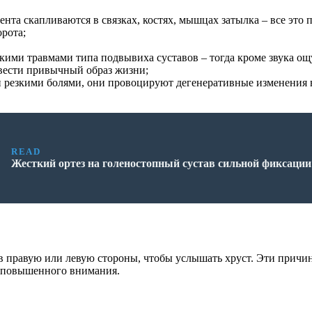
ента скапливаются в связках, костях, мышцах затылка – все это
орота;
лкими травмами типа подвывиха суставов – тогда кроме звука ощ
 вести привычный образ жизни;
и резкими болями, они провоцируют дегенеративные изменения в
READ
Жесткий ортез на голеностопный сустав сильной фиксации
 правую или левую стороны, чтобы услышать хруст. Эти причин
т повышенного внимания.