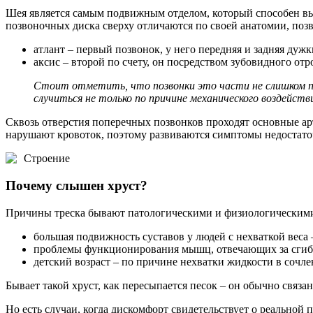
Шея является самым подвижным отделом, который способен вы
позвоночных диска сверху отличаются по своей анатомии, позв
атлант – первый позвонок, у него передняя и задняя дужк
аксис – второй по счету, он посредством зубовидного от
Стоит отметить, что позвонки это части не слишком п
случиться не только по причине механического воздействи
Сквозь отверстия поперечных позвонков проходят основные ар
нарушают кровоток, поэтому развиваются симптомы недостато
Строение
Почему слышен хруст?
Причины треска бывают патологическими и физиологическими.
большая подвижность суставов у людей с нехваткой веса
проблемы функционирования мышц, отвечающих за сгибан
детский возраст – по причине нехватки жидкости в сочле
Бывает такой хруст, как пересыпается песок – он обычно связа
Но есть случаи, когда дискомфорт свидетельствует о реальной 