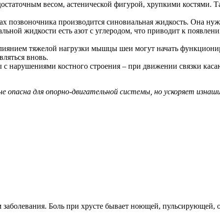
достаточным весом, астенической фигурой, хрупкими костями. Т
ах позвоночника производится синовиальная жидкость. Она нуж
льной жидкости есть азот с углеродом, что приводит к появлен
влиянием тяжелой нагрузки мышцы шеи могут начать функционир
вляться вновь.
ы с нарушениями костного строения – при движении связки кас
опасна для опорно-двигательной системы, но ускоряет изнашив
м заболевания. Боль при хрусте бывает ноющей, пульсирующей,