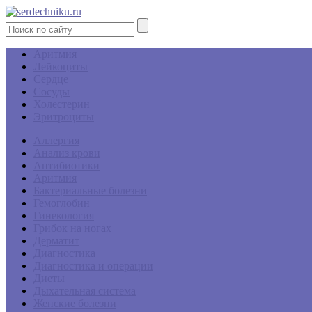
Аритмия
Лейкоциты
Сердце
Сосуды
Холестерин
Эритроциты
Аллергия
Анализ крови
Антибиотики
Аритмия
Бактериальные болезни
Гемоглобин
Гинекология
Грибок на ногах
Дерматит
Диагностика
Диагностика и операции
Диеты
Дыхательная система
Женские болезни