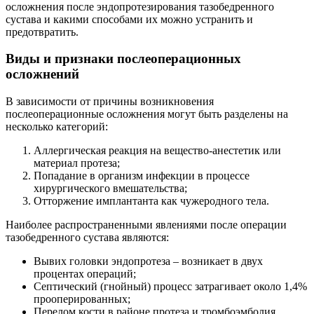
осложнения после эндопротезирования тазобедренного
сустава и какими способами их можно устранить и
предотвратить.
Виды и признаки послеоперационных
осложнений
В зависимости от причины возникновения
послеоперационные осложнения могут быть разделены на
несколько категорий:
Аллергическая реакция на вещество-анестетик или
материал протеза;
Попадание в организм инфекции в процессе
хирургического вмешательства;
Отторжение имплантанта как чужеродного тела.
Наиболее распространенными явлениями после операции
тазобедренного сустава являются:
Вывих головки эндопротеза – возникает в двух
процентах операций;
Септический (гнойный) процесс затрагивает около 1,4%
прооперированных;
Перелом кости в районе протеза и тромбоэмболия