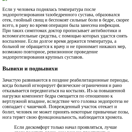
Если у человека поднялась температура после
эндопротезирования тазобедренного сустава, образовался
отек, гнойный свищ и беспокоят сильные боли в бедре, скорее
всего, в рану во время операции была занесена инфекция.
При таких симптомах доктор прописывает антибиотики и
вспомогательные средства, с помощью которых удастся снять
воспаление. Если долгое время держится температура, а
больной не обращается к врачу и не принимает никаких мер,
возможно повторное, ревизионное проведение
эндопротезирования крупных суставов.
Вывихи и подвывихи
Зачастую развиваются в поздние реабилитационные периоды,
когда больной игнорирует физические ограничения и рано
отказывается передвигаться на костылях. Из-за повышенной
нагрузки компонент бедра смещается по отношению к
вертлужной впадине, вследствие чего головка эндопротеза не
совпадает с чашечкой. Поврежденный участок отекает и
болит, человек не может принять некоторые привычные позы,
нога теряет свою функциональность, наблюдается хромота.
Если дискомфорт только начал проявляться, лучше