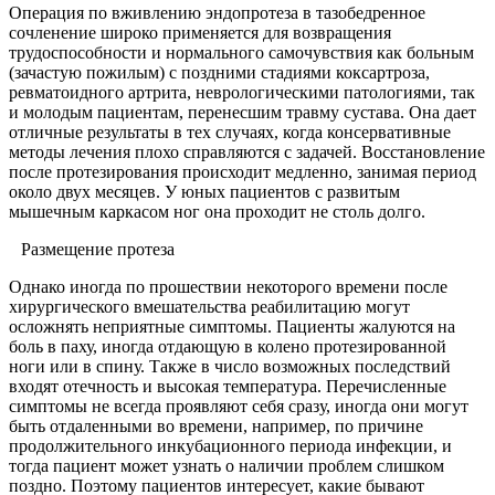
Операция по вживлению эндопротеза в тазобедренное
сочленение широко применяется для возвращения
трудоспособности и нормального самочувствия как больным
(зачастую пожилым) с поздними стадиями коксартроза,
ревматоидного артрита, неврологическими патологиями, так
и молодым пациентам, перенесшим травму сустава. Она дает
отличные результаты в тех случаях, когда консервативные
методы лечения плохо справляются с задачей. Восстановление
после протезирования происходит медленно, занимая период
около двух месяцев. У юных пациентов с развитым
мышечным каркасом ног она проходит не столь долго.
Размещение протеза
Однако иногда по прошествии некоторого времени после
хирургического вмешательства реабилитацию могут
осложнять неприятные симптомы. Пациенты жалуются на
боль в паху, иногда отдающую в колено протезированной
ноги или в спину. Также в число возможных последствий
входят отечность и высокая температура. Перечисленные
симптомы не всегда проявляют себя сразу, иногда они могут
быть отдаленными во времени, например, по причине
продолжительного инкубационного периода инфекции, и
тогда пациент может узнать о наличии проблем слишком
поздно. Поэтому пациентов интересует, какие бывают