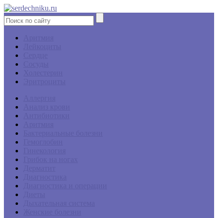
Аритмия
Лейкоциты
Сердце
Сосуды
Холестерин
Эритроциты
Аллергия
Анализ крови
Антибиотики
Аритмия
Бактериальные болезни
Гемоглобин
Гинекология
Грибок на ногах
Дерматит
Диагностика
Диагностика и операции
Диеты
Дыхательная система
Женские болезни