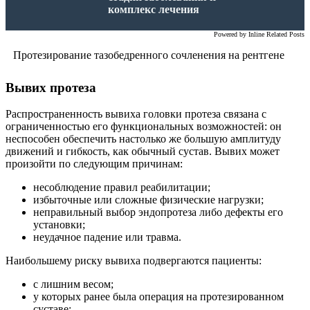
комплекс лечения
Powered by
Inline Related Posts
Протезирование тазобедренного сочленения на рентгене
Вывих протеза
Распространенность вывиха головки протеза связана с
ограниченностью его функциональных возможностей: он
неспособен обеспечить настолько же большую амплитуду
движений и гибкость, как обычный сустав. Вывих может
произойти по следующим причинам:
несоблюдение правил реабилитации;
избыточные или сложные физические нагрузки;
неправильный выбор эндопротеза либо дефекты его
установки;
неудачное падение или травма.
Наибольшему риску вывиха подвергаются пациенты:
с лишним весом;
у которых ранее была операция на протезированном
суставе;