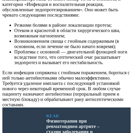
категории «Инфекция и воспалительная реакция,
обусловленные эндопротезированием». Оно может быть
чревато следующими последствиями:
Резкими болями в районе локализации протеза;
Отеком и краснотой в области хирургического шва,
возможным нагноением;
Возникновением свища с гнойным содержимым (в
основном, если лечение не было начато вовремя);
Проблемы с основной — двигательной функцией ноги
вследствие того, что септический очаг расшатывает
эндопротез и вызывает его нестабильность.
Если инфекция сопряжена с гнойным поражением, бороться с
ней только антибиотиками обычно малоэффективно.
Требуется удаление импланта с последующей установкой
нового через некоторый временной срок. В любом случае
пациенту назначают антибиотики (пероральный прием и
местную блокаду) и обрабатывают рану антисептическими
составами.
READ
Физиотерапия при
ревматоидном артрите –
стадии заболевания и