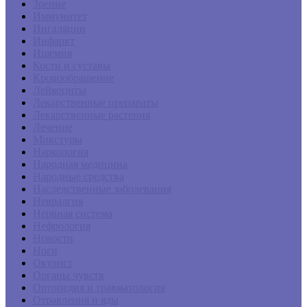
Зрение
Иммунитет
Ингаляции
Инфаркт
Ишемия
Кости и суставы
Кровообращение
Лейкоциты
Лекарственные препараты
Лекарственные растения
Лечение
Микстуры
Наркология
Народная медицина
Народные средства
Наследственные заболевания
Невралгия
Нервная система
Нефрология
Новости
Ноги
Окулист
Органы чувств
Ортопедия и травматология
Отравления и яды