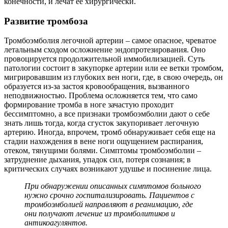
конечности, и лечат ее хирургически.
Развитие тромбоза
Тромбоэмболия легочной артерии – самое опасное, чреватое
летальным сходом осложнение эндопротезирования. Оно
провоцируется продолжительной иммобилизацией. Суть
патологии состоит в закупорке артерии или ее ветки тромбом,
мигрировавшим из глубоких вен ноги, где, в свою очередь, он
образуется из-за застоя кровообращения, вызванного
неподвижностью. Проблема осложняется тем, что само
формирование тромба в ноге зачастую проходит
бессимптомно, а все признаки тромбоэмболии дают о себе
знать лишь тогда, когда сгусток закупоривает легочную
артерию. Иногда, впрочем, тромб обнаруживает себя еще на
стадии нахождения в вене ноги ощущением распирания,
отеком, тянущими болями. Симптомы тромбоэмболии –
затруднение дыхания, упадок сил, потеря сознания; в
критических случаях возникают удушье и посинение лица.
При обнаружении описанных симптомов больного
нужно срочно госпитализировать. Пациентов с
тромбоэмболией направляют в реанимацию, где
они получают лечение из тромболитиков и
антикоагулянтов.