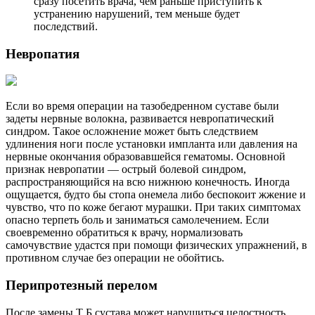
сразу посетить врача, чем раньше приступить к
устранению нарушений, тем меньше будет
последствий.
Невропатия
Если во время операции на тазобедренном суставе были
задеты нервные волокна, развивается невропатический
синдром. Такое осложнение может быть следствием
удлинения ноги после установки импланта или давления на
нервные окончания образовавшейся гематомы. Основной
признак невропатии — острый болевой синдром,
распространяющийся на всю нижнюю конечность. Иногда
ощущается, будто бы стопа онемела либо беспокоит жжение и
чувство, что по коже бегают мурашки. При таких симптомах
опасно терпеть боль и заниматься самолечением. Если
своевременно обратиться к врачу, нормализовать
самочувствие удастся при помощи физических упражнений, в
противном случае без операции не обойтись.
Перипротезный перелом
После замены Т Б сустава может нарушиться целостность