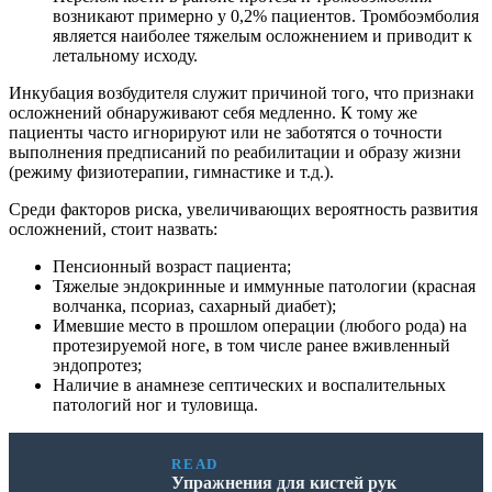
возникают примерно у 0,2% пациентов. Тромбоэмболия
является наиболее тяжелым осложнением и приводит к
летальному исходу.
Инкубация возбудителя служит причиной того, что признаки
осложнений обнаруживают себя медленно. К тому же
пациенты часто игнорируют или не заботятся о точности
выполнения предписаний по реабилитации и образу жизни
(режиму физиотерапии, гимнастике и т.д.).
Среди факторов риска, увеличивающих вероятность развития
осложнений, стоит назвать:
Пенсионный возраст пациента;
Тяжелые эндокринные и иммунные патологии (красная
волчанка, псориаз, сахарный диабет);
Имевшие место в прошлом операции (любого рода) на
протезируемой ноге, в том числе ранее вживленный
эндопротез;
Наличие в анамнезе септических и воспалительных
патологий ног и туловища.
READ
Упражнения для кистей рук