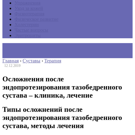
Упражнения
Уход за кожей
Физиотерапия
Физическое развитие
Холестерин
Частые вопросы
Эритроциты
Главная
›
Суставы
›
Терапия
12.12.2019
Осложнения после
эндопротезирования тазобедренного
сустава – клиника, лечение
Типы осложнений после
эндопротезирования тазобедренного
сустава, методы лечения