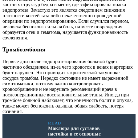
костных структур бедра в месте, где зафиксирована ножка
эндопротеза. Зачастую это является следствием снижения
плотности костей таза либо некачественно проведенной
операции по эндопротезированию. Если случился перелом,
человека беспокоит сильная боль, на месте повреждения
образуется отек и гематома, нарушается функциональность
сочленения.
Тромбоэмболия
Первые дни после эндопротезирования больной будет
частично обездвижен, из-за чего кровоток в венах и артериях
будет нарушен. Это приводит к критической закупорке
сосудов тромбом. Нередко состояние не имеет выраженной
симптоматики, поэтому важно контролировать
кровообращение и не нарушать рекомендаций врача в
послеоперационные восстановительные этапы. Иногда при
тромбозе больной наблюдает, что конечность болит и опухла,
также может беспокоить одышка, общая слабость, потеря
сознания.
READ
Маклюра для суставов –
настойка и ее основные