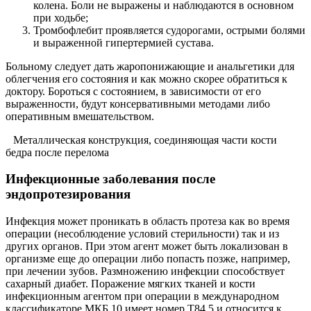
колена. Боли не выражены и наблюдаются в основном
при ходьбе;
Тромбофлебит проявляется судорогами, острыми болями
и выраженной гипертермией сустава.
Больному следует дать жаропонижающие и анальгетики для
облегчения его состояния и как можно скорее обратиться к
доктору. Бороться с состоянием, в зависимости от его
выраженности, будут консервативными методами либо
оперативным вмешательством.
Металлическая конструкция, соединяющая части кости
бедра после перелома
Инфекционные заболевания после
эндопротезирования
Инфекция может проникать в область протеза как во время
операции (несоблюдение условий стерильности) так и из
других органов. При этом агент может быть локализован в
организме еще до операции либо попасть позже, например,
при лечении зубов. Размножению инфекции способствует
сахарный диабет. Поражение мягких тканей и кости
инфекционным агентом при операции в международном
классификаторе МКБ 10 имеет номер Т84.5 и относится к