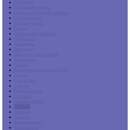
Паразиты
Патологии сердца
Печень и желчный пузырь
Пищеварение
Пороки сердца
Почки
Правильное питание
Препараты
Прививки
Причины
Диагностика суставов
Процедуры
Прыщи
Психические расстройства
Сердце
Симптомы
Сосуды
Стоматология
Суставы
Профилактика
Терапия
Травмы
Тромбоз
Тромбофлебит
Тромбоциты