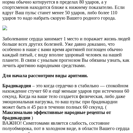
норма обычно котируется в пределах 80 ударов, а у
спортсменов находится ближе к нижнему показателю. Если
вдруг Ваш пульс станет менее 50 ударов, либо более 110
ударов то надо набрать скорую Вашего родного города.
Заболевание сердца занимает 1 место и поражает жизнь людей
больше всех других болезней. Уже давно доказано, что
особенно в наше с вами время аритмией поглощен обычно
каждый пятый, с виду вполне здоровый человек на нашей
планете. В связи с унылым прогнозом Вы обязаны узнать, как
лечить аритмию народными средствами.
Для начала рассмотрим виды аритмии.
Брадикардия
– это когда сердечко в стабильно — спокойном
нахождение стучит 60 и ещё меньше ударов при истечении 60
секунд. Когда на ваше тело создается физическая, либо даже
эмоциональная нагрузка, то ваш пульс при брадикардии
может быть и 45 раз в течении полных 60 секунд. (
Максимально эффективные народные рецепты от
брадикардии
)
ВАЖНО! Симптомами является слабость, состояние
полуобморока, пот в холодном виде, в области Вашего сердца