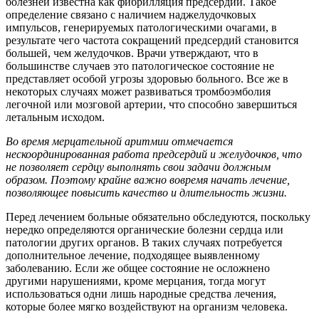
болезней известна как фибрилляция предсердий. Такое
определение связано с наличием наджелудочковых
импульсов, генерируемых патологическими очагами, в
результате чего частота сокращений предсердий становится
большей, чем желудочков. Врачи утверждают, что в
большинстве случаев это патологическое состояние не
представляет особой угрозы здоровью больного. Все же в
некоторых случаях может развиваться тромбоэмболия
легочной или мозговой артерии, что способно завершиться
летальным исходом.
Во время мерцательной аритмии отмечается
нескоординированная работа предсердий и желудочков, что
не позволяет сердцу выполнять свои задачи должным
образом. Поэтому крайне важно вовремя начать лечение,
позволяющее повысить качество и длительность жизни.
Перед лечением больные обязательно обследуются, поскольку
нередко определяются органические болезни сердца или
патологии других органов. В таких случаях потребуется
дополнительное лечение, подходящее выявленному
заболеванию. Если же общее состояние не осложнено
другими нарушениями, кроме мерцания, тогда могут
использоваться одни лишь народные средства лечения,
которые более мягко воздействуют на организм человека.