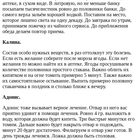
аптеке, в сухом виде. В литровую, но не меньше банку
посыпаем тысячелистник ровно до половинки банки. До
самого верха зальём хорошей водкой. Поставим на место,
которое лишено света на одну декаду. До завтрака по утрам,
принимаем ложечку из чайного сервиса. До приближения
обеда делаем повтор приема.
Калина.
Состав особо нужных веществ, в раз оттолкнут эту болезнь.
Если есть желание соберите после мороза ягоды. Если нет
желания то можно найти их в аптеке. Ягоды просушиваем в
количестве половинки простого стакана. Важно облить их
кипятком и на огне томить примерно 5 минут. Также важно
их самостоятельное остывание. Выпить примерно половину
стаканчика в полдник и столько ближе к вечеру.
Адонис.
Адонис тоже вызывает верное лечение. Отвар из него вас
приятно удивит в помощи лечения. Ровно 4 гр. выложить в
воду, которая должна будет кипеть. Три быстрые минутки его
томим. Дальше важно будет накрыть отвар и подождать,
минут 20 будет достаточно. Фильтруем и отвар уже готов. В
день трижды лечимся. Ложка должна быть столовая.