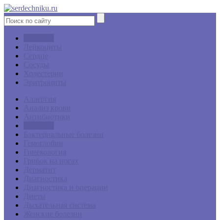
Аритмия
Лейкоциты
Сердце
Сосуды
Холестерин
Эритроциты
Аллергия
Анализ крови
Антибиотики
Аритмия
Бактериальные болезни
Гемоглобин
Гинекология
Грибок на ногах
Дерматит
Диагностика
Диагностика и операции
Диеты
Дыхательная система
Женские болезни