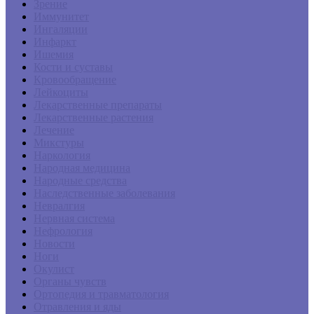
Зрение
Иммунитет
Ингаляции
Инфаркт
Ишемия
Кости и суставы
Кровообращение
Лейкоциты
Лекарственные препараты
Лекарственные растения
Лечение
Микстуры
Наркология
Народная медицина
Народные средства
Наследственные заболевания
Невралгия
Нервная система
Нефрология
Новости
Ноги
Окулист
Органы чувств
Ортопедия и травматология
Отравления и яды