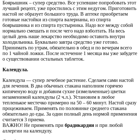
Боярышник – супер средство. Все успевшие попробовать этот
лучший рецепт, уже простились с этим недугом. Приготовить
настой не образует большого труда. В аптеке приобретаем
готовые настойки из спирта валерианы, из спирта
боярышника и из спирта пустырника. Надо все между собой
нормально смешать и после чего надо взболтать. На весь
целый день наше лекарство необходимо оставить внутри
холодильника. Буквально завтра средство уже готово.
Принимать по утрам, обязательно в обед и по вечерам всего
по 1 чайной ложки. После истечение 1 месяца вы уже забудете
о существовании остальных таблеток.
Календула.
Календула — супер лечебное растение. Сделаем сами настой
для лечения. В два обычных стакана наполним горячею
кипяченую воду и добавим сухие (измельченные) цветки
незаменимой календулы (2 ч.л.). Установим в любое
тепленькое местечко примерно на 50 – 60 минут. Настой сразу
процеживаем. Применять по половинке среднего стакана
обязательно до еды. За один полный день нормой применения
считается 3 приема.
ВАЖНО! Не применять при
брадикардии
и при любой
аллергии на календулу.