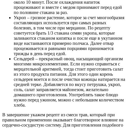
около 10 минут. После охлаждения напиток
процеживают и вместе с медом принимают перед едой
по половине стакана за раз.
Укроп – грозное растение, которое за счет многообразия
составляющих используется при самых разных
болезнях, в том числе при мерцании. По рецепту
советуется брать 1/3 стакана семян укропа, которые
заливаются стаканом кипятка и после еще в укутанном
виде настаиваются примерно полчаса. Далее отвар
процеживается и равными порциями принимается
трижды в день перед едой.
Сельдерей – прекрасный овощ, насыщающий организм
многими микроэлементами. Если нужно справиться с
мерцательной аритмией, тогда стоит приготовить салат
из этого продукта питания. Для этого один корень
сельдерея моется и после очистки кожицы натирается на
средней терке. Добавляется по вкусу петрушка, укроп,
соль, салат заправляется майонезом, желательно
домашнего приготовления. Употреблять такое блюдо
нужно перед ужином, можно с небольшим количеством
хлеба.
В завершение укажем рецепт из смеси трав, который при
правильном применении оказывает благотворное влияние на
сердечно-сосудистую систему. Для приготовления подобного