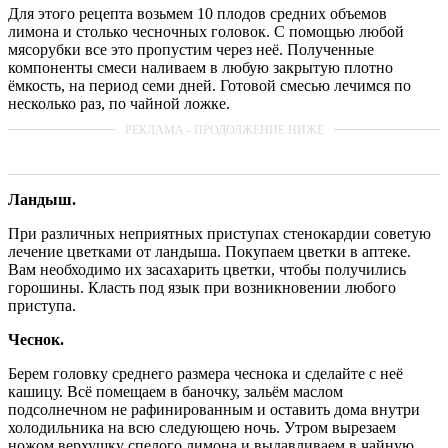
Для этого рецепта возьмем 10 плодов средних объемов
лимона и столько чесночных головок. С помощью любой
мясорубки все это пропустим через неё. Полученные
компоненты смеси наливаем в любую закрытую плотно
ёмкость, на период семи дней. Готовой смесью лечимся по
несколько раз, по чайной ложке.
Ландыш.
При различных неприятных приступах стенокардии советую
лечение цветками от ландыша. Покупаем цветки в аптеке.
Вам необходимо их засахарить цветки, чтобы получились
горошины. Класть под язык при возникновении любого
приступа.
Чеснок.
Берем головку среднего размера чеснока и сделайте с неё
кашицу. Всё помещаем в баночку, зальём маслом
подсолнечном не рафинированным и оставить дома внутри
холодильника на всю следующею ночь. Утром вырезаем
ножом верхушку спелого лимона и выдавливаем в чайную