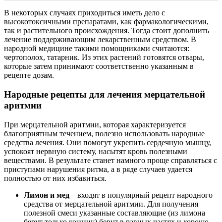
В некоторых случаях приходиться иметь дело с
высокотоксичными препаратами, как фармакологическими,
так и растительного происхождения. Тогда стоит дополнить
лечение поддерживающим лекарственным средством. В
народной медицине такими помощниками считаются:
чертополох, татарник. Из этих растений готовятся отвары,
которые затем принимают соответственно указанным в
рецепте дозам.
Народные рецепты для лечения мерцательной
аритмии
При мерцательной аритмии, которая характеризуется
благоприятным течением, полезно использовать народные
средства лечения. Они помогут укрепить сердечную мышцу,
успокоят нервную систему, насытят кровь полезными
веществами. В результате станет намного проще справляться с
приступами нарушения ритма, а в ряде случаев удается
полностью от них избавиться.
Лимон и мед
– входят в популярный рецепт народного
средства от мерцательной аритмии. Для получения
полезной смеси указанные составляющие (из лимона
берут только кожицу) берут в равных частях и хорошо