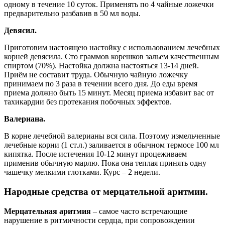
одному в течение 10 суток. Применять по 4 чайные ложечки
предварительно разбавив в 50 мл воды.
Девясил.
Приготовим настоящею настойку с использованием лечебных
корней девясила. Сто граммов корешков зальем качественным
спиртом (70%). Настойка должна настояться 13-14 дней.
Приём не составит труда. Обычную чайную ложечку
принимаем по 3 раза в течении всего дня. До еды время
приема должно быть 15 минут. Месяц приема избавит вас от
тахикардии без протекания побочных эффектов.
Валериана.
В корне лечебной валерианы вся сила. Поэтому измельченные
лечебные корни (1 ст.л.) заливается в обычном термосе 100 мл
кипятка. После истечения 10-12 минут процеживаем
применив обычную марлю. Пока она теплая принять одну
чашечку мелкими глотками. Курс – 2 недели.
Народные средства от мерцательной аритмии.
Мерцательная аритмия
– самое часто встречающие
нарушение в ритмичности сердца, при сопровождении