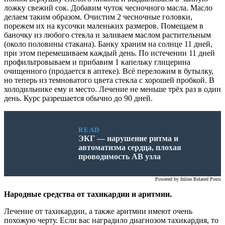
ложку свежий сок. Добавим чуток чесночного масла. Масло
делаем таким образом. Очистим 2 чесночные головки,
порежем их на кусочки маленьких размеров. Помещаем в
баночку из любого стекла и заливаем маслом растительным
(около половины стакана). Банку храним на солнце 11 дней,
при этом перемешиваем каждый день. По истечении 11 дней
профильтровываем и прибавим 1 капельку глицерина
очищенного (продается в аптеке). Всё переложим в бутылку,
но теперь из темноватого цвета стекла с хорошей пробкой. В
холодильнике ему и место. Лечение не меньше трёх раз в один
день. Курс разрешается обычно до 90 дней.
READ
ЭКГ — нарушение ритма и
автоматизма сердца, плохая
проводимость АВ узла
Powered by
Inline Related Posts
Народные средства от тахикардии и аритмии.
Лечение от тахикардии, а также аритмии имеют очень
похожую черту. Если вас наградило диагнозом тахикардия, то