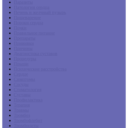
Паразиты
Патологии сердца
Печень и желчный пузырь
Пищеварение
Пороки сердца
Почки
Правильное питание
Препараты
Прививки
Причины
Диагностика суставов
Процедуры
Прыщи
Психические расстройства
Сердце
Симптомы
Сосуды
Стоматология
Суставы
Профилактика
Терапия
Травмы
Тромбоз
Тромбофлебит
Тромбоциты