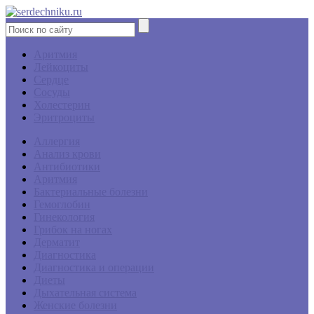
Аритмия
Лейкоциты
Сердце
Сосуды
Холестерин
Эритроциты
Аллергия
Анализ крови
Антибиотики
Аритмия
Бактериальные болезни
Гемоглобин
Гинекология
Грибок на ногах
Дерматит
Диагностика
Диагностика и операции
Диеты
Дыхательная система
Женские болезни