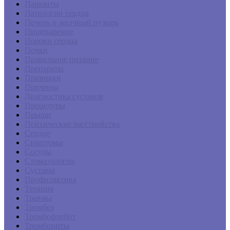
Паразиты
Патологии сердца
Печень и желчный пузырь
Пищеварение
Пороки сердца
Почки
Правильное питание
Препараты
Прививки
Причины
Диагностика суставов
Процедуры
Прыщи
Психические расстройства
Сердце
Симптомы
Сосуды
Стоматология
Суставы
Профилактика
Терапия
Травмы
Тромбоз
Тромбофлебит
Тромбоциты