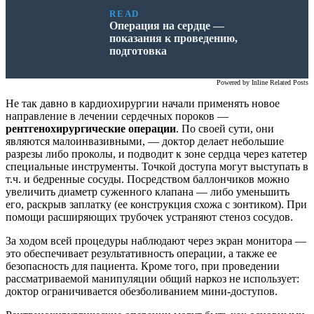
READ
Операция на сердце —
показания к проведению,
подготовка
Powered by
Inline Related Posts
Не так давно в кардиохирургии начали применять новое
направление в лечении сердечных пороков —
рентгенохирургические операции
. По своей сути, они
являются малоинвазивными, — доктор делает небольшие
разрезы либо проколы, и подводит к зоне сердца через катетер
специальные инструменты. Точкой доступа могут выступать в
т.ч. и бедренные сосуды. Посредством баллончиков можно
увеличить диаметр суженного клапана — либо уменьшить
его, раскрыв заплатку (ее конструкция схожа с зонтиком). При
помощи расширяющих трубочек устраняют стеноз сосудов.
За ходом всей процедуры наблюдают через экран монитора —
это обеспечивает результативность операции, а также ее
безопасность для пациента. Кроме того, при проведении
рассматриваемой манипуляции общий наркоз не использует:
доктор ограничивается обезболиванием мини-доступов.