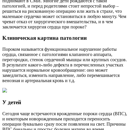
поднимают в СМИ. Многие дети рождаются с такой
патологией, и перед родителями стоит непростой выбор –
решиться на рискованную операцию или жить в страхе, что
маленькое сердечко может остановиться в любую минуту. Чем
чреват отказ от хирургического вмешательства, и в чем
заключается хирургия сердца при пороке?
Клиническая картина патологии
Пороком называется функциональное нарушение работы
сердца, связанное с патологиями клапанного аппарата,
перегородки, стенок сердечной мышцы или крупных сосудов.
В результате какого-либо дефекта в перечисленных участках
нарушается нормальное кровообращение: оно может
замедлиться, изменить направление, либо перемешивается
венозная и артериальная кровь и т.д.
У детей
Сегодня чаще встречаются врожденные пороки сердца (ВПС),
и некоторым новорожденным приходится переносить
операции буквально сразу после появления на свет. Причины
ВПС банальны и просты: болезни матери во время