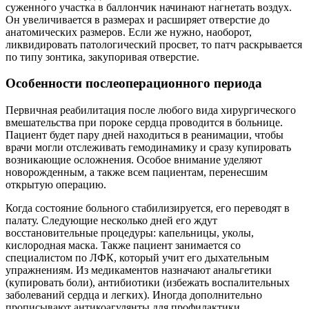
суженного участка в баллончик начинают нагнетать воздух.
Он увеличивается в размерах и расширяет отверстие до
анатомических размеров. Если же нужно, наоборот,
ликвидировать патологический просвет, то патч раскрывается
по типу зонтика, закупоривая отверстие.
Особенности послеоперационного периода
Первичная реабилитация после любого вида хирургического
вмешательства при пороке сердца проводится в больнице.
Пациент будет пару дней находиться в реанимации, чтобы
врачи могли отслеживать гемодинамику и сразу купировать
возникающие осложнения. Особое внимание уделяют
новорожденным, а также всем пациентам, перенесшим
открытую операцию.
Когда состояние больного стабилизируется, его переводят в
палату. Следующие несколько дней его ждут
восстановительные процедуры: капельницы, уколы,
кислородная маска. Также пациент занимается со
специалистом по ЛФК, который учит его дыхательным
упражнениям. Из медикаментов назначают анальгетики
(купировать боли), антибиотики (избежать воспалительных
заболеваний сердца и легких). Иногда дополнительно
прописывают антикоагулянты для профилактики