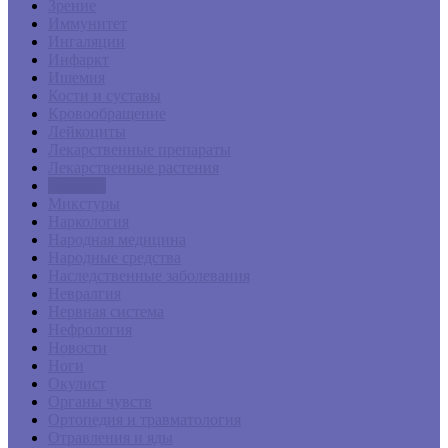
Зрение
Иммунитет
Ингаляции
Инфаркт
Ишемия
Кости и суставы
Кровообращение
Лейкоциты
Лекарственные препараты
Лекарственные растения
Лечение
Микстуры
Наркология
Народная медицина
Народные средства
Наследственные заболевания
Невралгия
Нервная система
Нефрология
Новости
Ноги
Окулист
Органы чувств
Ортопедия и травматология
Отравления и яды