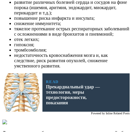
развитие различных болезней сердца и сосудов на фоне
порока (ишемия, аритмия, эндокардит, миокардит,
перикардит и т.д.);
повышение риска инфаркта и инсульта;
снижение иммунитета;
тяжелое протекание острых респираторных заболеваний
с осложнениями в виде бронхитов и пневмоний;
отек легких;
гипоксия;
тромбоэмболия;
недостаточность кровоснабжения мозга и, как
следствие, риск развития опухолей, снижение
умственного развития.
READ
Прекардиальный удар —
технология, меры
предосторожности,
показания
Powered by
Inline Related Posts