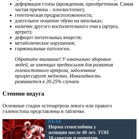
деформация стопы (врожденная, приобретенная. Самая
частая причина – плоскостопие);
генетическая предрасположенность;
длительное ношение обуви на шпильках;
наличие другого воспалительного очага (артроз,
артрит);
дефицит питательных веществ;
метаболические нарушения;
гормональные патологии.
Обратите внимание! У изначально здоровых
людей, не имеющих предпосылок для развития
голеностопного артроза, заболевание
прогрессирует медленно. Инвалидность
развивается в 20-25% случаев.
Степени недуга
Основные стадии остеоартроза левого или правого
голеностопа представлены в табличке.
READ
Норма гемоглобина у
женщин после 40 лет. ТОП
10 советов и рецептов.