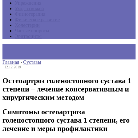
Упражнения
Уход за кожей
Физиотерапия
Физическое развитие
Холестерин
Частые вопросы
Эритроциты
Главная
›
Суставы
12.12.2019
Остеоартроз голеностопного сустава 1
степени – лечение консервативным и
хирургическим методом
Симптомы остеоартроза
голеностопного сустава 1 степени, его
лечение и меры профилактики