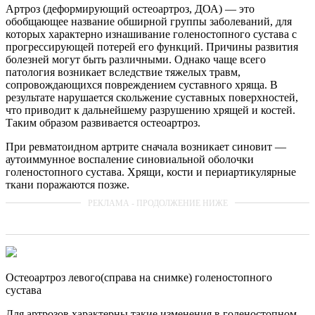
Артроз (деформирующий остеоартроз, ДОА) — это
обобщающее название обширной группы заболеваний, для
которых характерно изнашивание голеностопного сустава с
прогрессирующей потерей его функций. Причины развития
болезней могут быть различными. Однако чаще всего
патология возникает вследствие тяжелых травм,
сопровождающихся повреждением суставного хряща. В
результате нарушается скольжение суставных поверхностей,
что приводит к дальнейшему разрушению хрящей и костей.
Таким образом развивается остеоартроз.
При ревматоидном артрите сначала возникает синовит —
аутоиммунное воспаление синовиальной оболочки
голеностопного сустава. Хрящи, кости и периартикулярные
ткани поражаются позже.
Остеоартроз левого(справа на снимке) голеностопного
сустава
Для артрозов характерны такие изменения в голеностопном