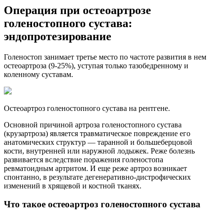
Операция при остеоартрозе
голеностопного сустава:
эндопротезирование
Голеностоп занимает третье место по частоте развития в нем
остеоартроза (9-25%), уступая только тазобедренному и
коленному суставам.
Остеоартроз голеностопного сустава на рентгене.
Основной причиной артроза голеностопного сустава
(крузартроза) является травматическое повреждение его
анатомических структур — таранной и большеберцовой
кости, внутренней или наружной лодыжек. Реже болезнь
развивается вследствие поражения голеностопа
ревматоидным артритом. И еще реже артроз возникает
спонтанно, в результате дегенеративно-дистрофических
изменений в хрящевой и костной тканях.
Что такое остеоартроз голеностопного сустава