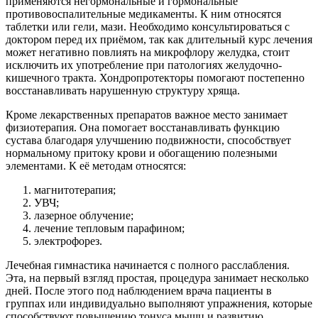
применяются негормональные и гормональные
противовоспалительные медикаменты. К ним относятся
таблетки или гели, мази. Необходимо консультироваться с
доктором перед их приёмом, так как длительный курс лечения
может негативно повлиять на микрофлору желудка, стоит
исключить их употребление при патологиях желудочно-
кишечного тракта. Хондропротекторы помогают постепенно
восстанавливать нарушенную структуру хряща.
Кроме лекарственных препаратов важное место занимает
физиотерапия. Она помогает восстанавливать функцию
сустава благодаря улучшению подвижности, способствует
нормальному притоку крови и обогащению полезными
элементами. К её методам относятся:
магнитотерапия;
УВЧ;
лазерное облучение;
лечение тепловым парафином;
электрофорез.
Лечебная гимнастика начинается с полного расслабления.
Эта, на первый взгляд простая, процедура занимает несколько
дней. После этого под наблюдением врача пациенты в
группах или индивидуально выполняют упражнения, которые
способствуют повышению тонуса мышц и развитию