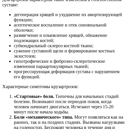
суставе:
дегенерация хрящей и ухудшение их амортизирующей
функции;
асептическое воспаление и отек синовиальной
оболочки;
размягчение и изъязвление хрящей, обнажение
подлежащих костей;
субхондральный склероз костной ткани;
сужение суставной щели и формирование костных
экзостозов;
гипотрофические и фиброзно-склеротические
изменения параартикулярных тканей;
прогрессирующая деформация сустава с нарушением
его функций.
Характерные симптомы крузартрозов:
«Стартовые» боли.
Типичны для начальных стадий
болезни. Возникают после периодов покоя, когда
человек начинает двигаться. Исчезают через 15-20
минут после начала ходьбы.
Боли «механического» типа.
Могут появляться как на
ранних, так и на поздних стадиях. Вызваны нагрузками
на голеностоп. Беспокоят человека в течение дня и