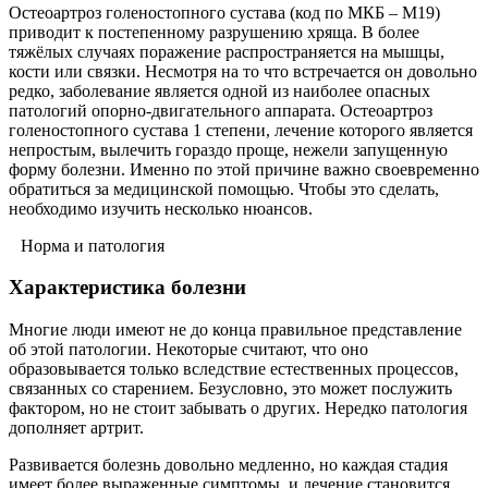
Остеоартроз голеностопного сустава (код по МКБ – М19)
приводит к постепенному разрушению хряща. В более
тяжёлых случаях поражение распространяется на мышцы,
кости или связки. Несмотря на то что встречается он довольно
редко, заболевание является одной из наиболее опасных
патологий опорно-двигательного аппарата. Остеоартроз
голеностопного сустава 1 степени, лечение которого является
непростым, вылечить гораздо проще, нежели запущенную
форму болезни. Именно по этой причине важно своевременно
обратиться за медицинской помощью. Чтобы это сделать,
необходимо изучить несколько нюансов.
Норма и патология
Характеристика болезни
Многие люди имеют не до конца правильное представление
об этой патологии. Некоторые считают, что оно
образовывается только вследствие естественных процессов,
связанных со старением. Безусловно, это может послужить
фактором, но не стоит забывать о других. Нередко патология
дополняет артрит.
Развивается болезнь довольно медленно, но каждая стадия
имеет более выраженные симптомы, и лечение становится