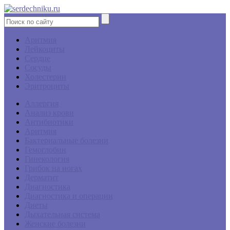
Аритмия
Лейкоциты
Сердце
Сосуды
Холестерин
Эритроциты
Аллергия
Анализ крови
Антибиотики
Аритмия
Бактериальные болезни
Гемоглобин
Гинекология
Грибок на ногах
Дерматит
Диагностика
Диагностика и операции
Диеты
Дыхательная система
Женские болезни