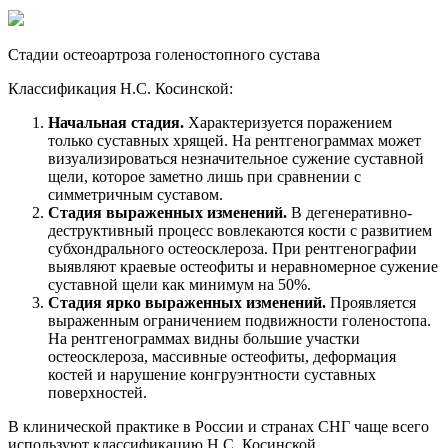
Стадии остеоартроза голеностопного сустава
Классификация Н.С. Косинской:
Начальная стадия.
Характеризуется поражением
только суставных хрящей. На рентгенограммах может
визуализироваться незначительное сужение суставной
щели, которое заметно лишь при сравнении с
симметричным суставом.
Стадия выраженных изменений.
В дегенеративно-
деструктивный процесс вовлекаются кости с развитием
субхондрального остеосклероза. При рентгенографии
выявляют краевые остеофиты и неравномерное сужение
суставной щели как минимум на 50%.
Стадия ярко выраженных изменений.
Проявляется
выраженным ограничением подвижности голеностопа.
На рентгенограммах видны большие участки
остеосклероза, массивные остеофиты, деформация
костей и нарушение конгруэнтности суставных
поверхностей.
В клинической практике в России и странах СНГ чаще всего
используют классификацию Н.С. Косинской.