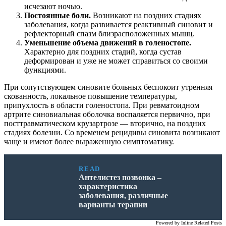
исчезают ночью.
Постоянные боли.
Возникают на поздних стадиях
заболевания, когда развивается реактивный синовит и
рефлекторный спазм близрасположенных мышц.
Уменьшение объема движений в голеностопе.
Характерно для поздних стадий, когда сустав
деформирован и уже не может справиться со своими
функциями.
При сопутствующем синовите больных беспокоит утренняя
скованность, локальное повышение температуры,
припухлость в области голеностопа. При ревматоидном
артрите синовиальная оболочка воспаляется первично, при
посттравматическом крузартрозе — вторично, на поздних
стадиях болезни. Со временем рецидивы синовита возникают
чаще и имеют более выраженную симптоматику.
READ
Антелистез позвонка –
характеристика
заболевания, различные
варианты терапии
Powered by
Inline Related Posts