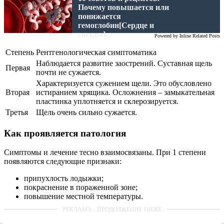
Почему повышается или
понижается
гемоглобин[Сердце и
сосуды]
Powered by
Inline Related Posts
Степень
Рентгенологическая симптоматика
Наблюдается развитие заострений. Суставная щель
Первая
почти не сужается.
Характеризуется сужением щели. Это обусловлено
Вторая
истиранием хрящика. Осложнения – замыкательная
пластинка уплотняется и склерозируется.
Третья
Щель очень сильно сужается.
Как проявляется патология
Симптомы и лечение тесно взаимосвязаны. При 1 степени
появляются следующие признаки:
припухлость лодыжки;
покраснение в пораженной зоне;
повышение местной температуры.