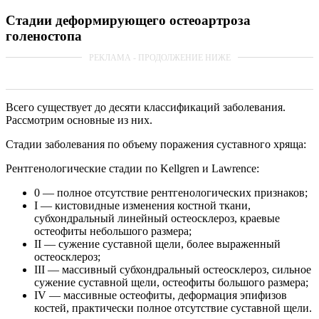
Стадии деформирующего остеоартроза
голеностопа
Всего существует до десяти классификаций заболевания.
Рассмотрим основные из них.
Стадии заболевания по объему поражения суставного хряща:
Рентгенологические стадии по Kellgren и Lawrence:
0 — полное отсутствие рентгенологических признаков;
І — кистовидные изменения костной ткани,
субхондральный линейный остеосклероз, краевые
остеофиты небольшого размера;
ІІ — сужение суставной щели, более выраженный
остеосклероз;
ІІІ — массивный субхондральный остеосклероз, сильное
сужение суставной щели, остеофиты большого размера;
ІV — массивные остеофиты, деформация эпифизов
костей, практически полное отсутствие суставной щели.