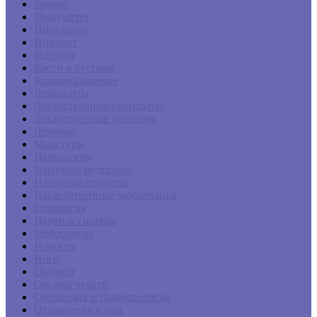
Зрение
Иммунитет
Ингаляции
Инфаркт
Ишемия
Кости и суставы
Кровообращение
Лейкоциты
Лекарственные препараты
Лекарственные растения
Лечение
Микстуры
Наркология
Народная медицина
Народные средства
Наследственные заболевания
Невралгия
Нервная система
Нефрология
Новости
Ноги
Окулист
Органы чувств
Ортопедия и травматология
Отравления и яды