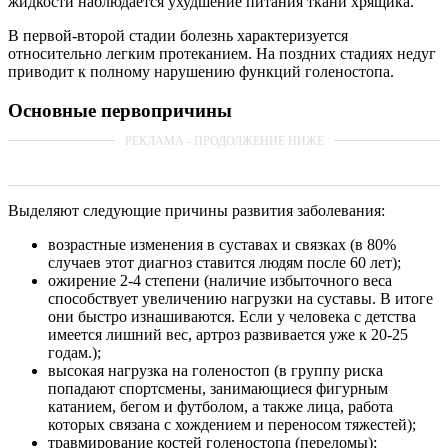
жидкости наблюдается ухудшение питания ткани хрящика.
В первой-второй стадии болезнь характеризуется
относительно легким протеканием. На поздних стадиях недуг
приводит к полному нарушению функций голеностопа.
Основные первопричины
Выделяют следующие причины развития заболевания:
возрастные изменения в суставах и связках (в 80%
случаев этот диагноз ставится людям после 60 лет);
ожирение 2-4 степени (наличие избыточного веса
способствует увеличению нагрузки на суставы. В итоге
они быстро изнашиваются. Если у человека с детства
имеется лишний вес, артроз развивается уже к 20-25
годам.);
высокая нагрузка на голеностоп (в группу риска
попадают спортсмены, занимающиеся фигурным
катанием, бегом и футболом, а также лица, работа
которых связана с хождением и переносом тяжестей);
травмирование костей голеностопа (переломы);