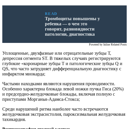
READ
Тромбоциты повышены у
ребенка — о чем это
говорит, разновидности
патологии, диагностика
Powered by
Inline Related Posts
Уплощенные, двухфазные или отрицательные зубцы Т,
депрессия сегмента ST. В тяжелых случаях регистрируются
глубокие «коронарные зубцы Т и патологические зубцы Q и
QS, что часто затрудняет дифференциальную диагностику с
инфарктом миокарда;
Частыми находками являются нарушения проводимости.
Особенно характерна блокада левой ножки пучка Гиса (20%)
и предсердно-желудочковые блокады, включая полную с
приступами Морганьи-Адамса-Стокса;
Среди нарушений ритма наиболее часто встречаются
желудочковая экстрасистолия, пароксизмальная желудочковая
тахикардия.