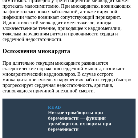
симптомов. Примерно у трети пациентов миокардит может
протекать малосимптомно. При миокардитах, возникающих
на фоне коллагеновых заболеваний, а также вирусной
инфекции часто возникает сопутствующий перикардит.
Идиопатический миокардит имеет тяжелое, иногда
злокачественное течение, приводящее к кардиомегалии,
тяжелым нарушениям ритма и проводимости сердца и
сердечной недостаточности.
Осложнения миокардита
При длительно текущем миокардите развиваются
склеротические поражения сердечной мышцы, возникает
миокардитический кардиосклероз. В случае острого
миокардита при тяжелых нарушениях работы сердца быстро
прогрессирует сердечная недостаточность, аритмия,
становящиеся причиной внезапной смерти.
READ
Низкие тромбоциты при
беременности — функции
тромбоцитов, их нормы при
беременности