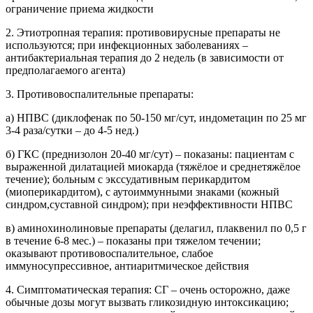
ограничение приема жидкости
2. Этиотропная терапия: противовирусные препараты не
используются; при инфекционных заболеваниях –
антибактериальная терапия до 2 недель (в зависимости от
предполагаемого агента)
3. Противовоспалительные препараты:
а) НПВС (диклофенак по 50-150 мг/сут, индометацин по 25 мг
3-4 раза/сутки – до 4-5 нед.)
б) ГКС (преднизолон 20-40 мг/сут) – показаны: пациентам с
выраженной дилатацией миокарда (тяжёлое и среднетяжёлое
течение); больным с экссудативным перикардитом
(миоперикардитом), с аутоиммунными знаками (кожный
синдром,суставной синдром); при неэффективности НПВС
в) аминохинолиновые препараты (делагил, плаквенил по 0,5 г
в течение 6-8 мес.) – показаны при тяжелом течении;
оказывают противовоспалительное, слабое
иммуносупрессивное, антиаритмическое действия
4. Симптоматическая терапия: СГ – очень осторожно, даже
обычные дозы могут вызвать гликозидную интоксикацию;