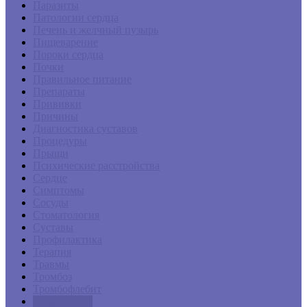
Паразиты
Патологии сердца
Печень и желчный пузырь
Пищеварение
Пороки сердца
Почки
Правильное питание
Препараты
Прививки
Причины
Диагностика суставов
Процедуры
Прыщи
Психические расстройства
Сердце
Симптомы
Сосуды
Стоматология
Суставы
Профилактика
Терапия
Травмы
Тромбоз
Тромбофлебит
Тромбоциты