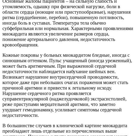
Основные жалобы пациентов – на сильную слабость и
утомляемость, одышку при физической нагрузке, боли в
области сердца (ноющие или приступообразные), нарушения
ритма (сердцебиение, перебои), повышенную потливость,
иногда боль в суставах. Температура тела обычно
субфебрильная или нормальная. Характерными проявлениями
миокардита являются увеличение размеров сердца,
понижение артериального давления, недостаточность
кровообращения.
Кожные покровы у больных миокардитом бледные, иногда с
синюшным оттенком. Пульс учащенный (иногда уреженный),
может быть аритмичным. При выраженной сердечной
недостаточности наблюдается набухание шейных вен.
Возникает нарушение внутрисердечной проводимости,
которое даже при небольших очагах поражения может стать
причиной аритмии и привести к летальному исходу.
Нарушение сердечного ритма проявляется
суправентрикулярной (наджелудочковой) экстрасистолией,
реже приступами мерцательной аритмии, что заметно
ухудшает гемодинамику, усиливает симптомы сердечной
недостаточности.
В большинстве случаев в клинической картине миокардита
преобладают лишь отдельные из перечисленных выше