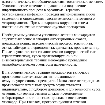
патогенетическое, метаболическое симптоматическое лечение.
Этиологическое лечение направлено на подавление
инфекционного процесса в организме. Терапию
бактериальных инфекций проводят антибиотиками после
выделения и определения чувствительности патогенного
микроорганизма. При миокардитах вирусного генеза
показано назначение противовирусных препаратов.
Необходимым условием успешного лечения миокардитов
служит выявление и санация инфекционных очагов,
поддерживающих патологический процесс: тонзиллита,
отита, гайморита, периодонтита, аднексита, простатита и др.
После осуществления санации очагов (хирургической или
терапевтической), курса противовирусной или
антибактериальной терапии необходимо проведение
микробиологического контроля излеченности.
В патогенетическую терапию миокардитов включают
противовоспалительные, антигистаминные и
иммуносупрессивные препараты. Назначение нестероидных
противовоспалительных средств осуществляется
индивидуально, с подбором дозировок и длительности курса
лечения; критерием отмены служит исчезновение
лабораторных и клинических признаков воспаления в
миокарде. При тяжелом, прогрессирующем течении