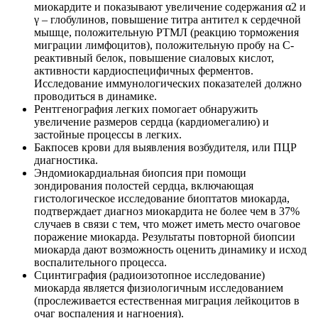
миокардите и показывают увеличение содержания α2 и
γ – глобулинов, повышение титра антител к сердечной
мышце, положительную РТМЛ (реакцию торможения
миграции лимфоцитов), положительную пробу на С-
реактивный белок, повышение сиаловых кислот,
активности кардиоспецифичных ферментов.
Исследование иммунологических показателей должно
проводиться в динамике.
Рентгенография легких помогает обнаружить
увеличение размеров сердца (кардиомегалию) и
застойные процессы в легких.
Бакпосев крови для выявления возбудителя, или ПЦР
диагностика.
Эндомиокардиальная биопсия при помощи
зондирования полостей сердца, включающая
гистологическое исследование биоптатов миокарда,
подтверждает диагноз миокардита не более чем в 37%
случаев в связи с тем, что может иметь место очаговое
поражение миокарда. Результаты повторной биопсии
миокарда дают возможность оценить динамику и исход
воспалительного процесса.
Сцинтиграфия (радиоизотопное исследование)
миокарда является физиологичным исследованием
(прослеживается естественная миграция лейкоцитов в
очаг воспаления и нагноения).