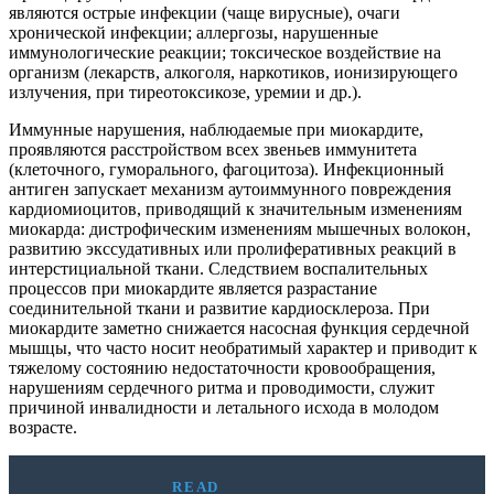
являются острые инфекции (чаще вирусные), очаги
хронической инфекции; аллергозы, нарушенные
иммунологические реакции; токсическое воздействие на
организм (лекарств, алкоголя, наркотиков, ионизирующего
излучения, при тиреотоксикозе, уремии и др.).
Иммунные нарушения, наблюдаемые при миокардите,
проявляются расстройством всех звеньев иммунитета
(клеточного, гуморального, фагоцитоза). Инфекционный
антиген запускает механизм аутоиммунного повреждения
кардиомиоцитов, приводящий к значительным изменениям
миокарда: дистрофическим изменениям мышечных волокон,
развитию экссудативных или пролиферативных реакций в
интерстициальной ткани. Следствием воспалительных
процессов при миокардите является разрастание
соединительной ткани и развитие кардиосклероза. При
миокардите заметно снижается насосная функция сердечной
мышцы, что часто носит необратимый характер и приводит к
тяжелому состоянию недостаточности кровообращения,
нарушениям сердечного ритма и проводимости, служит
причиной инвалидности и летального исхода в молодом
возрасте.
READ