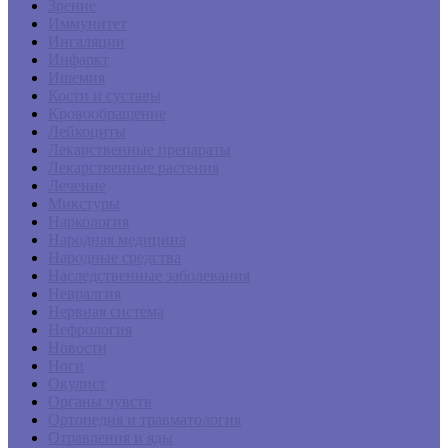
Зрение
Иммунитет
Ингаляции
Инфаркт
Ишемия
Кости и суставы
Кровообращение
Лейкоциты
Лекарственные препараты
Лекарственные растения
Лечение
Микстуры
Наркология
Народная медицина
Народные средства
Наследственные заболевания
Невралгия
Нервная система
Нефрология
Новости
Ноги
Окулист
Органы чувств
Ортопедия и травматология
Отравления и яды