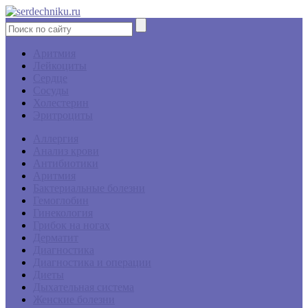
Аритмия
Лейкоциты
Сердце
Сосуды
Холестерин
Эритроциты
Аллергия
Анализ крови
Антибиотики
Аритмия
Бактериальные болезни
Гемоглобин
Гинекология
Грибок на ногах
Дерматит
Диагностика
Диагностика и операции
Диеты
Дыхательная система
Женские болезни