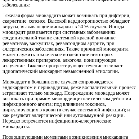
заболевания:
Тяжелая форма миокардита может возникать при дифтерии,
скарлатине, сепсисе. Высокой кардиотропностью обладают
вирусы, вызывающие миокардит в 50 % случаев. Иногда
миокардит развивается при системных заболеваниях
соединительной ткани: системной красной волчанке,
ревматизме, васкулитах, ревматоидном артрите, при
аллергических заболеваниях. Также причиной миокардита
может служить токсическое воздействие некоторых
лекарственных препаратов, алкоголя, ионизирующее
излучение. Тяжелое прогрессирующее течение отличает
идиопатический миокардит невыясненной этиологии.
Миокардит в большинстве случаев сопровождается
эндокардитом и перикардитом, реже воспалительный процесс
затрагивает только миокард. Повреждение миокарда может
возникать при прямом миокардиоцитолитическом действии
инфекционного агента; под влиянием токсинов,
циркулирующих в крови (в случае системной инфекции); и
как результат аллергической или аутоиммунной реакции.
Нередко встречаются инфекционно-аллергические
миокардиты.
Провоцирующими моментами возникновения миокардита