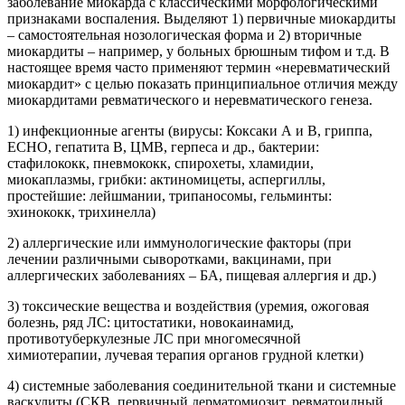
заболевание миокарда с классическими морфологическими
признаками воспаления. Выделяют 1) первичные миокардиты
– самостоятельная нозологическая форма и 2) вторичные
миокардиты – например, у больных брюшным тифом и т.д. В
настоящее время часто применяют термин «неревматический
миокардит» с целью показать принципиальное отличия между
миокардитами ревматического и неревматического генеза.
1) инфекционные агенты (вирусы: Коксаки А и В, гриппа,
ECHO, гепатита В, ЦМВ, герпеса и др., бактерии:
стафилококк, пневмококк, спирохеты, хламидии,
миокаплазмы, грибки: актиномицеты, аспергиллы,
простейшие: лейшмании, трипаносомы, гельминты:
эхинококк, трихинелла)
2) аллергические или иммунологические факторы (при
лечении различными сыворотками, вакцинами, при
аллергических заболеваниях – БА, пищевая аллергия и др.)
3) токсические вещества и воздействия (уремия, ожоговая
болезнь, ряд ЛС: цитостатики, новокаинамид,
противотуберкулезные ЛС при многомесячной
химиотерапии, лучевая терапия органов грудной клетки)
4) системные заболевания соединительной ткани и системные
васкулиты (СКВ, первичный дерматомиозит, ревматоидный