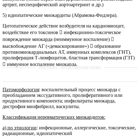
артрит, неспецифический аортоартериит и др.)
5) идиопатические миокардиты (Абрамова-Фидлера).
Цитопатическое действие возбудителя на кардиомиоцит,
воздействие его токсинов  инфекционно-токсическое
повреждение миокарда (неиммунное воспаление) 
высвобождение АГ («демаскирование»)  образование
противомиокардиальных АТ, иммунных комплексов (ГНТ),
пролиферация Т-лимфоцитов, бластная трансформация (ГЗТ)
 иммунное воспаление миокарда.
Патоморфология
: воспалительный процесс миокарда с
преобладанием экссудативного, пролиферативного или
продуктивного компонента; инфильтраты миокарда,
дистрофия миофибрилл, васкулиты.
Классификация неревматических миокардитов:
а) по этиологии
: инфекционные, аллергические, токсические,
радиационные, идиопатический