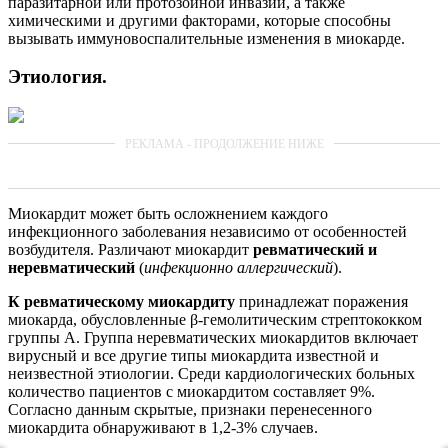
паразитарной или протозойной инвазии, а также
химическими и другими факторами, которые способны
вызывать иммуновоспалительные изменения в миокарде.
Этиология.
Миокардит может быть осложнением каждого
инфекционного заболевания независимо от особенностей
возбудителя. Различают миокардит
ревматический и
неревматический
(
инфекционно аллергический
).
К ревматическому миокардиту
принадлежат поражения
миокарда, обусловленные β-гемолитическим стрептококком
группы А. Группа неревматических миокардитов включает
вирусный и все другие типы миокардита известной и
неизвестной этиологии. Среди кардиологических больных
количество пациентов с миокардитом составляет 9%.
Согласно данным скрытые, признаки перенесенного
миокардита обнаруживают в 1,2-3% случаев.