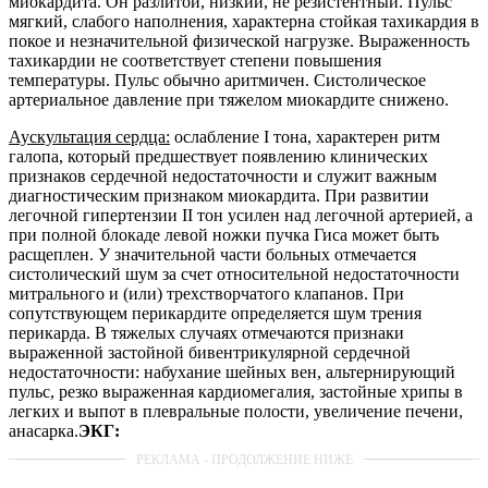
миокардита. Он разлитой, низкий, не резистентный. Пульс
мягкий, слабого наполнения, характерна стойкая тахикардия в
покое и незначительной физической нагрузке. Выраженность
тахикардии не соответствует степени повышения
температуры. Пульс обычно аритмичен. Систолическое
артериальное давление при тяжелом миокардите снижено.
Аускультация сердца:
ослабление I тона, характерен ритм
галопа, который предшествует появлению клинических
признаков сердечной недостаточности и служит важным
диагностическим признаком миокардита. При развитии
легочной гипертензии II тон усилен над легочной артерией, а
при полной блокаде левой ножки пучка Гиса может быть
расщеплен. У значительной части больных отмечается
систолический шум за счет относительной недостаточности
митрального и (или) трехстворчатого клапанов. При
сопутствующем перикардите определяется шум трения
перикарда. В тяжелых случаях отмечаются признаки
выраженной застойной бивентрикулярной сердечной
недостаточности: набухание шейных вен, альтернирующий
пульс, резко выраженная кардиомегалия, застойные хрипы в
легких и выпот в плевральные полости, увеличение печени,
анасарка.
ЭКГ: