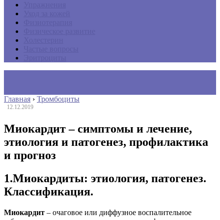
Упражнения
Уход за кожей
Физиотерапия
Физическое развитие
Холестерин
Частые вопросы
Эритроциты
Главная
›
Тромбоциты
12.12.2019
Миокардит – симптомы и лечение,
этиология и патогенез, профилактика
и прогноз
1.Миокардиты: этиология, патогенез.
Классификация.
Миокардит
– очаговое или диффузное воспалительное