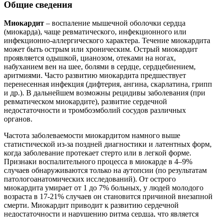
Общие сведения
Миокардит
– воспаление мышечной оболочки сердца
(миокарда), чаще ревматического, инфекционного или
инфекционно-аллергического характера. Течение миокардита
может быть острым или хроническим. Острый миокардит
проявляется одышкой, цианозом, отеками на ногах,
набуханием вен на шее, болями в сердце, сердцебиением,
аритмиями. Часто развитию миокардита предшествует
перенесенная инфекция (дифтерия, ангина, скарлатина, грипп
и др.). В дальнейшем возможны рецидивы заболевания (при
ревматическом миокардите), развитие сердечной
недостаточности и тромбоэмболий сосудов различных
органов.
Частота заболеваемости миокардитом намного выше
статистической из-за поздней диагностики и латентных форм,
когда заболевание протекает стерто или в легкой форме.
Признаки воспалительного процесса в миокарде в 4–9%
случаев обнаруживаются только на аутопсии (по результатам
патологоанатомических исследований). От острого
миокардита умирает от 1 до 7% больных, у людей молодого
возраста в 17-21% случаев он становится причиной внезапной
смерти. Миокардит приводит к развитию сердечной
недостаточности и нарушению ритма сердца, что является