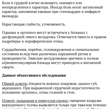
Боли в грудной клетке колющего, ноющего или
неопределенного характера. Иногда боли носят ангинозный
характер, напоминая таковые при стенокардии и инфаркте
миокарда.
Нарастающая слабость, утомляемость.
Одышка и ортопноэ могут встречаться у больных с
дисфункцией левого желудочка. Отмечается тяжесть в правом
подреберье и периферические отеки.
Сердцебиения, перебои, головокружения и синкопальные
состояния вследствие различных нарушений ритма и
проводимости. Тяжелые желудочковые аритмии и полная
атриовентикулярная блокада могут приводить к внезапной
смерти.
Данные объективного обследования
Общий осмотр:
бледность кожных покровов, цианоз губ,
акроцианоз. При выраженной сердечной недостаточности
положение ортопноэ, отеки голеней и стоп.
Осмотр, пальпация и перкуссия сердца:
смещение кнаружи
верхушечного толчка выявляется только при тяжелом течении