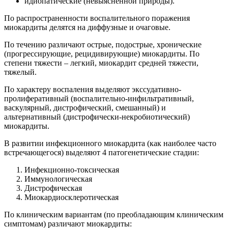
идиопатические (невыясненной природы).
По распространенности воспалительного поражения
миокардиты делятся на диффузные и очаговые.
По течению различают острые, подострые, хронические
(прогрессирующие, рецидивирующие) миокардиты. По
степени тяжести – легкий, миокардит средней тяжести,
тяжелый.
По характеру воспаления выделяют экссудативно-
пролиферативный (воспалительно-инфильтративный,
васкулярный, дистрофический, смешанный) и
альтернативный (дистрофически-некробиотический)
миокардиты.
В развитии инфекционного миокардита (как наиболее часто
встречающегося) выделяют 4 патогенетические стадии:
Инфекционно-токсическая
Иммунологическая
Дистрофическая
Миокардиосклеротическая
По клиническим вариантам (по преобладающим клиническим
симптомам) различают миокардиты: