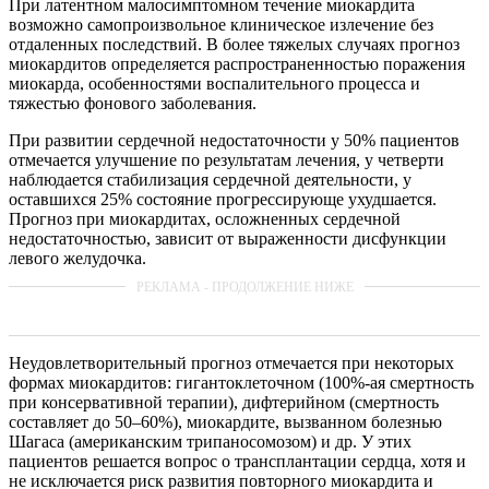
При латентном малосимптомном течение миокардита
возможно самопроизвольное клиническое излечение без
отдаленных последствий. В более тяжелых случаях прогноз
миокардитов определяется распространенностью поражения
миокарда, особенностями воспалительного процесса и
тяжестью фонового заболевания.
При развитии сердечной недостаточности у 50% пациентов
отмечается улучшение по результатам лечения, у четверти
наблюдается стабилизация сердечной деятельности, у
оставшихся 25% состояние прогрессирующе ухудшается.
Прогноз при миокардитах, осложненных сердечной
недостаточностью, зависит от выраженности дисфункции
левого желудочка.
Неудовлетворительный прогноз отмечается при некоторых
формах миокардитов: гигантоклеточном (100%-ая смертность
при консервативной терапии), дифтерийном (смертность
составляет до 50–60%), миокардите, вызванном болезнью
Шагаса (американским трипаносомозом) и др. У этих
пациентов решается вопрос о трансплантации сердца, хотя и
не исключается риск развития повторного миокардита и