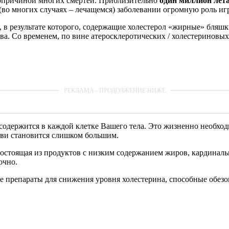
рвопричиной многих смертей. Приблизительно
один миллион лет
м (во многих случаях – лечащемся) заболевании огромную роль иг
 в результате которого, содержащие холестерол «жирные» бляшк
ства. Со временем, по вине атеросклеротических / холестериновы
е содержится в каждой клетке Вашего тела. Это жизненно необхо
ови становится слишком большим.
состоящая из продуктов с низким содержанием жиров, кардиналь
очно.
 препараты для снижения уровня холестерина, способные обезо