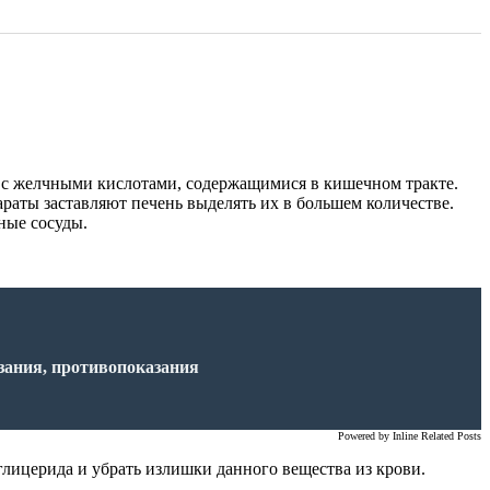
ь с желчными кислотами, содержащимися в кишечном тракте.
аты заставляют печень выделять их в большем количестве.
ные сосуды.
азания, противопоказания
Powered by
Inline Related Posts
глицерида и убрать излишки данного вещества из крови.