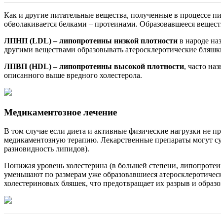
Как и другие питательные вещества, полученные в процессе пи
обволакивается белками – протеинами. Образовавшееся вещест
ЛПНП (LDL) – липопротеины низкой плотности
в народе на
другими веществами образовывать атеросклеротические бляшки
ЛПВП (HDL) – липопротеины высокой плотности
, часто н
описанного выше вредного холестерола.
Медикаментозное лечение
В том случае если диета и активные физические нагрузки не пр
медикаментозную терапию. Лекарственные препараты могут сущ
разновидность липидов).
Понижая уровень холестерина (в большей степени, липопротеин
уменьшают по размерам уже образовавшиеся атеросклеротичес
холестериновых бляшек, что предотвращает их разрыв и образ