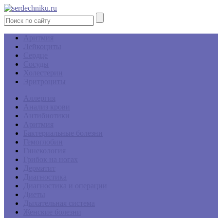
Аритмия
Лейкоциты
Сердце
Сосуды
Холестерин
Эритроциты
Аллергия
Анализ крови
Антибиотики
Аритмия
Бактериальные болезни
Гемоглобин
Гинекология
Грибок на ногах
Дерматит
Диагностика
Диагностика и операции
Диеты
Дыхательная система
Женские болезни