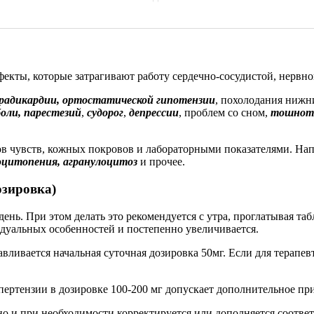
екты, которые затрагивают работу сердечно-сосудистой, нервн
радикардии, ортостатической гипотензии
, похолодания нижн
боли, парестезий
,
судорог
,
депрессии
, проблем со сном,
тошноты
в чувств, кожных покровов и лабораторными показателями. Напр
цитопения, агранулоцитоз
и прочее.
озировка)
ень. При этом делать это рекомендуется с утра, проглатывая та
идуальных особенностей и постепенно увеличивается.
вливается начальная суточная дозировка 50мг. Если для терапев
пертензии в дозировке 100-200 мг допускает дополнительное пр
но и при необходимости корректируется или дополняется соотв