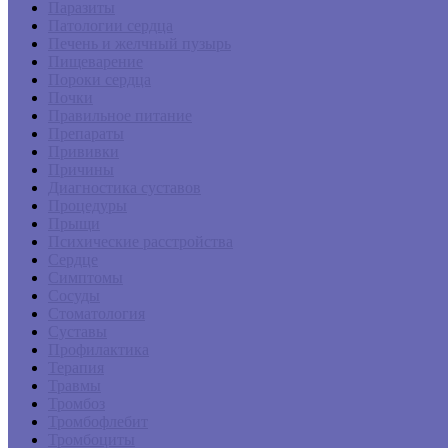
Паразиты
Патологии сердца
Печень и желчный пузырь
Пищеварение
Пороки сердца
Почки
Правильное питание
Препараты
Прививки
Причины
Диагностика суставов
Процедуры
Прыщи
Психические расстройства
Сердце
Симптомы
Сосуды
Стоматология
Суставы
Профилактика
Терапия
Травмы
Тромбоз
Тромбофлебит
Тромбоциты