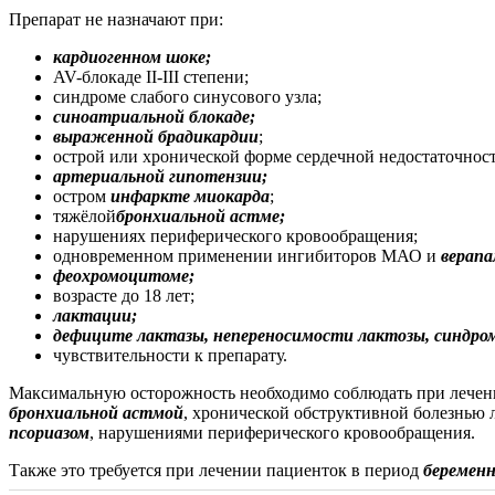
Препарат не назначают при:
кардиогенном шоке;
AV-блокаде II-III cтепени;
синдроме слабого синусового узла;
синоатриальной блокаде;
выраженной брадикардии
;
острой или хронической форме сердечной недостаточност
артериальной гипотензии;
остром
инфаркте миокарда
;
тяжёлой
бронхиальной астме;
нарушениях периферического кровообращения;
одновременном применении ингибиторов МАО и
верапа
феохромоцитоме;
возрасте до 18 лет;
лактации;
дефиците лактазы, непереносимости лактозы, синдром
чувствительности к препарату.
Максимальную осторожность необходимо соблюдать при лечен
бронхиальной астмой
, хронической обструктивной болезнью 
псориазом
, нарушениями периферического кровообращения.
Также это требуется при лечении пациенток в период
беремен