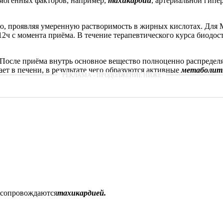
тмогенных факторов, например,
тахикардии
, артериальной гип
ю, проявляя умеренную растворимость в жирных кислотах. Для
-12ч с момента приёма. В течение терапевтического курса биодо
После приёма внутрь основное вещество полноценно распределяе
ет в печени, в результате чего образуются активные
метаболи
 сопровождаются
тахикардией.