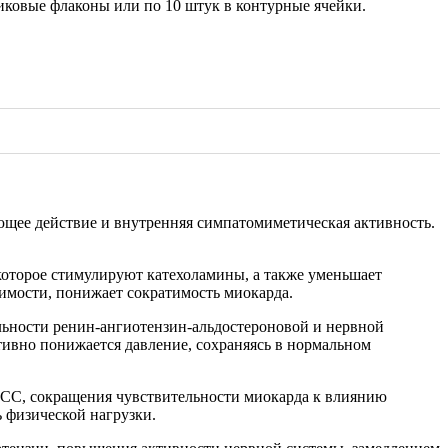
тиковые флаконы или по 10 штук в контурные ячейки.
ющее действие и внутренняя симпатомиметическая активность.
оторое стимулируют катехоламины, а также уменьшает
имости, понижает сократимость миокарда.
ельности ренин-ангиотензин-альдостероновой и нервной
ивно понижается давление, сохраняясь в нормальном
ЧСС, сокращения чувствительности миокарда к влиянию
ь физической нагрузки.