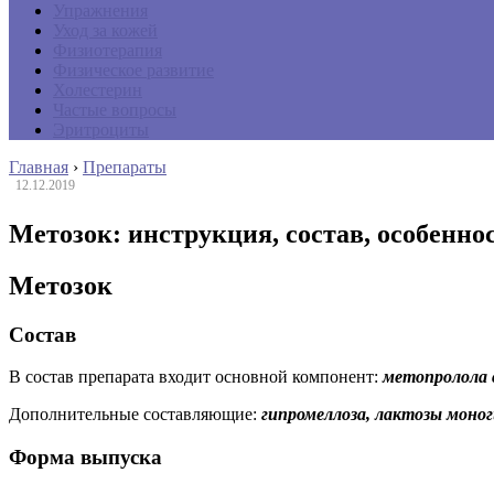
Упражнения
Уход за кожей
Физиотерапия
Физическое развитие
Холестерин
Частые вопросы
Эритроциты
Главная
›
Препараты
12.12.2019
Метозок: инструкция, состав, особенно
Метозок
Состав
В состав препарата входит основной компонент:
метопролола 
Дополнительные составляющие:
гипромеллоза, лактозы моног
Форма выпуска