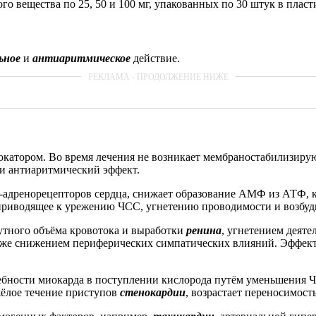
го вещества по 25, 50 и 100 мг, упакованных по 30 штук в плас
ьное
и
антиаритмическое
действие.
окатором. Во время лечения не возникает мембраностабилизиру
и антиаритмический эффект.
-адренорецепторов сердца, снижает образование АМФ из АТФ, к
 приводящее к урежению ЧСС, угнетению проводимости и возбуд
тного объёма кровотока и выработки
ренина
, угнетением деят
акже снижением периферических симпатических влияний. Эффект
ебности миокарда в поступлении кислорода путём уменьшения 
жёлое течение приступов
стенокардии
, возрастает переносимост