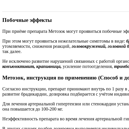
Побочные эффекты
При приёме препарата Метозок могут проявиться побочные эфф
При этом могут проявиться нежелательные симптомы в виде:
б
утомляемости, снижения реакций,
головокружений, головной 
так далее.
Не исключено развитие нарушений связанных с работой органо
конъюнктивит, крапивница,
усиление потоотделения,
тромбо
Метозок, инструкция по применению (Способ и д
Согласно инструкции, препарат принимают внутрь по 1 разу в д
развитие брадикардии, дозировка подбирается с учётом индив
Для лечения артериальной гипертензии или стенокардии устана
она повышается до 100-200 мг.
Неэффективность препарата во время лечения артериальной ги
В других случаях подбор дозировки выполняется индивидуаль