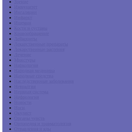
Зрение
Иммунитет
Ингаляции
Инфаркт
Ишемия
Кости и суставы
Кровообращение
Лейкоциты
Лекарственные препараты
Лекарственные растения
Лечение
Микстуры
Наркология
Народная медицина
Народные средства
Наследственные заболевания
Невралгия
Нервная система
Нефрология
Новости
Ноги
Окулист
Органы чувств
Ортопедия и травматология
Отравления и яды