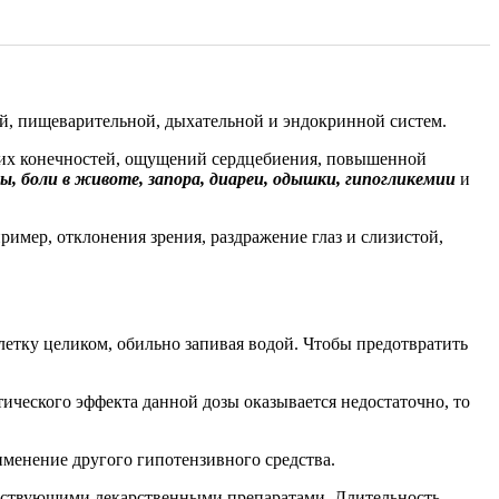
ой, пищеварительной, дыхательной и эндокринной систем.
их конечностей, ощущений сердцебиения, повышенной
, боли в животе, запора, диареи, одышки, гипогликемии
и
имер, отклонения зрения, раздражение глаз и слизистой,
блетку целиком, обильно запивая водой. Чтобы предотвратить
тического эффекта данной дозы оказывается недостаточно, то
именение другого гипотензивного средства.
етствующими лекарственными препаратами. Длительность