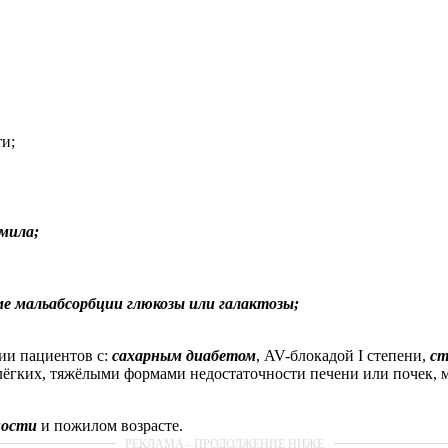
и;
мила;
е мальабсорбции глюкозы или галактозы;
ии пациентов с:
сахарным диабетом
, AV-блокадой I cтепени,
ст
лёгких, тяжёлыми формами недостаточности печени или почек, 
ности
и пожилом возрасте.