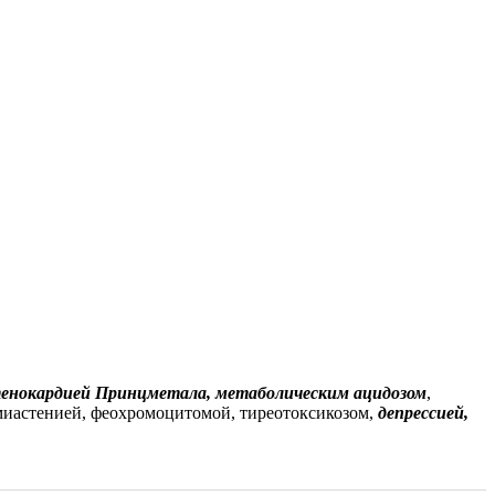
енокардией Принцметала, метаболическим ацидозом
,
миастенией, феохромоцитомой, тиреотоксикозом,
депрессией,