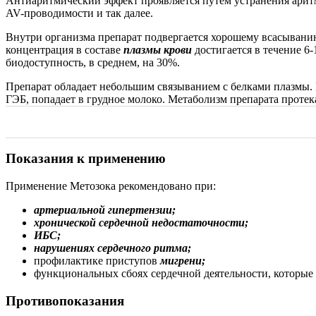
Антиаритмический эффект проявляется путём устранения ари
AV-проводимости и так далее.
Внутри организма препарат подвергается хорошему всасывани
концентрация в составе
плазмы крови
достигается в течение 6
биодоступность, в среднем, на 30%.
Препарат обладает небольшим связыванием с белками плазмы. 
ГЭБ, попадает в грудное молоко. Метаболизм препарата протека
Показания к применению
Применение Метозока рекомендовано при:
артериальной гипертензии;
хронической сердечной недостаточности;
ИБС;
нарушениях сердечного ритма;
профилактике приступов
мигрени;
функциональных сбоях сердечной деятельности, которые
Противопоказания