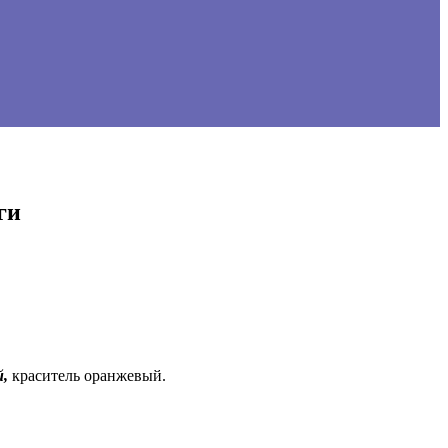
ги
й,
краситель оранжевый.