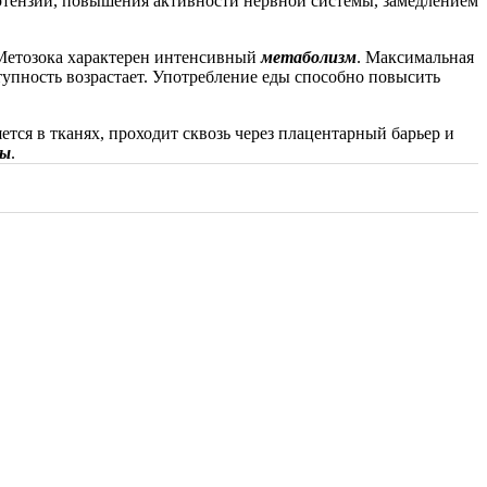
ертензии, повышения активности нервной системы, замедлением
 Метозока характерен интенсивный
метаболизм
. Максимальная
ступность возрастает. Употребление еды способно повысить
тся в тканях, проходит сквозь через плацентарный барьер и
ты
.