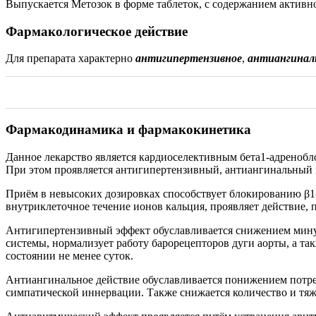
Выпускается Метозок в форме таблеток, с содержанием активно
Фармакологическое действие
Для препарата характерно
антигипертензивное
,
антиангинал
Фармакодинамика и фармакокинетика
Данное лекарство является кардиоселективным бета1-адренобл
При этом проявляется антигипертензивный, антиангинальный 
Приём в невысоких дозировках способствует блокированию β1
внутриклеточное течение ионов кальция, проявляет действие,
Антигипертензивный эффект обуславливается снижением мину
системы, нормализует работу барорецепторов дуги аорты, а т
состоянии не менее суток.
Антиангинальное действие обуславливается понижением потр
симпатической иннервации. Также снижается количество и тя